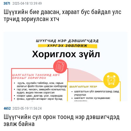
3071
2025-04-18 13:39:49
Шүүхийн бие даасан, хараат бус байдал улс
төрчид зориулсан хөтөч
4652
2023-05-19 11:56:24
Шүүгчийн сул орон тоонд нэр дэвшигчдэд
зөвлөж байна