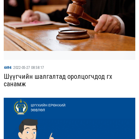
4494
2022-05-27 08:58:17
Шүүгчийн шалгалтад оролцогчдод өгөх
санамж