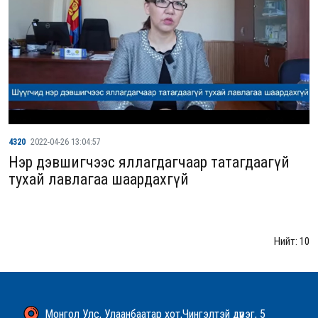
4320
2022-04-26 13:04:57
Нэр дэвшигчээс яллагдагчаар татагдаагүй
тухай лавлагаа шаардахгүй
Нийт: 10
Монгол Улс, Улаанбаатар хот,Чингэлтэй дүүрэг, 5