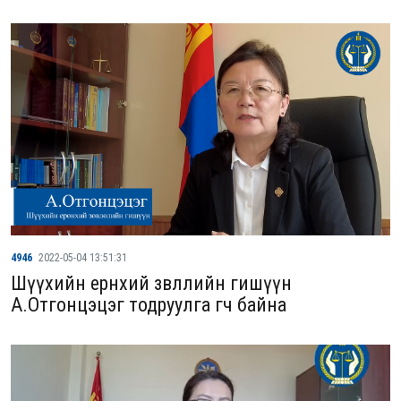
4946
2022-05-04 13:51:31
Шүүхийн ерөнхий зөвлөлийн гишүүн
А.Отгонцэцэг тодруулга өгч байна