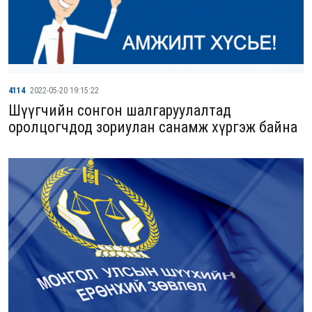
4114
2022-05-20 19:15:22
Шүүгчийн сонгон шалгаруулалтад
оролцогчдод зориулан санамж хүргэж байна