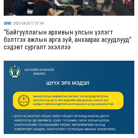
3303
2025-04-28 17:37:44
“Байгууллагын архивын улсын үзлэгт
бэлтгэх ажлын арга зүй, анхаарах асуудлууд”
сэдэвт сургалт эхэллээ