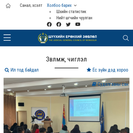
Үндсэн агуулга руу шилжих
Санал, хүсэлт
Холбоо барих
Шүүхийн статистик
Нийт шүүгчийн чуулган
Зөвлөмж, чиглэл
Ил тод байдал
Ёс зүйн дэд хороо
Судалгааны сан