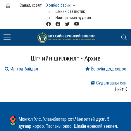
Үндсэн агуулга руу шилжих
Санал, хүсэлт
Холбоо барих
Шүүхийн статистик
Нийт шүүгчийн чуулган
Шүүгчийн шилжилт - Архив
Ил тод байдал
Ёс зүйн дэд хороо
Судалгааны сан
Нийт: 0
Монгол Улс, Улаанбаатар хот,Чингэлтэй дүүрэг, 5
дугаар хороо, Тасганы овоо, Шүүхийн ерөнхий зөвлөл,