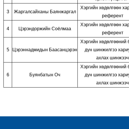
Хэргийн хөдөлгөөн ха
3
Жаргалсайханы Баянжаргал
референт
Хэргийн хөдөлгөөн ха
4
Цэрэндоржийн Соёлмаа
референт
Хэргийн хөдөлгөөний б
5
Цэрэннадмидын Баасанцэрэн
дүн шинжилгээ хари
ахлах шинжээч
Хэргийн хөдөлгөөний б
6
Буянбатын Оч
дүн шинжилгээ хари
ахлах шинжээч