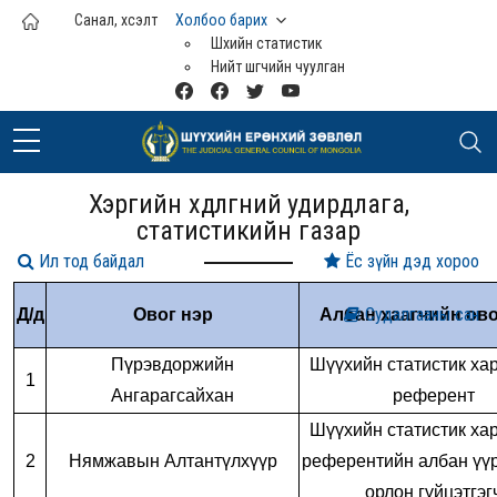
Үндсэн агуулга руу шилжих
Санал, хүсэлт
Холбоо барих
Шүүхийн статистик
Нийт шүүгчийн чуулган
Хэргийн хөдөлгөөний удирдлага,
статистикийн газар
Ил тод байдал
Ёс зүйн дэд хороо
Судалгааны сан
Д/д
Овог нэр
Албан хаагчийн ово
Пүрэвдоржийн
Шүүхийн статистик ха
1
Ангарагсайхан
референт
Шүүхийн статистик ха
2
Нямжавын Алтантүлхүүр
референтийн албан үүр
орлон гүйцэтгэг