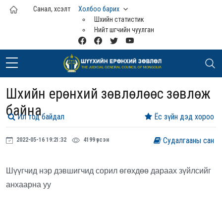
Үндсэн агуулга руу шилжих
Санал, хүсэлт
Холбоо барих
Шүүхийн статистик
Нийт шүүгчийн чуулган
Шүүхийн ерөнхий зөвлөлөөс зөвлөж
байна
Ил тод байдал
Ёс зүйн дэд хороо
Судалгааны сан
2022-05-16 19:21:32
4199 үзсэн
Шүүгчид нэр дэвшигчид сорил өгөхдөө дараах зүйлсийг
анхаарна уу