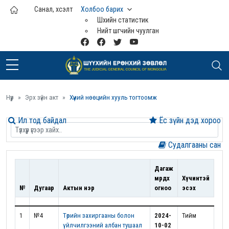
Үндсэн агуулга руу шилжих
Санал, хүсэлт
Холбоо барих
Шүүхийн статистик
Нийт шүүгчийн чуулган
Нүүр
Эрх зүйн акт
Хүний нөөцийн хууль тогтоомж
Ил тод байдал
Ёс зүйн дэд хороо
Судалгааны сан
Дагаж
мөрдөх
Хүчинтэй
№
Дугаар
Актын нэр
огноо
эсэх
1
№4
Төрийн захиргааны болон
2024-
Тийм
үйлчилгээний албан тушаал
10-02