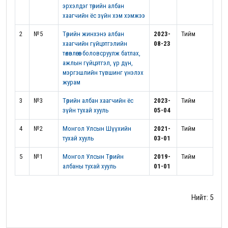
эрхэлдэг төрийн албан
хаагчийн ёс зүйн хэм хэмжээ
2
№5
Төрийн жинхэнэ албан
2023-
Тийм
хаагчийн гүйцэтгэлийн
08-23
төлөвлөгөөг боловсруулж батлах,
ажлын гүйцэтгэл, үр дүн,
мэргэшлийн түвшинг үнэлэх
журам
3
№3
Төрийн албан хаагчийн ёс
2023-
Тийм
зүйн тухай хууль
05-04
4
№2
Монгол Улсын Шүүхийн
2021-
Тийм
тухай хууль
03-01
5
№1
Монгол Улсын Төрийн
2019-
Тийм
албаны тухай хууль
01-01
Нийт: 5