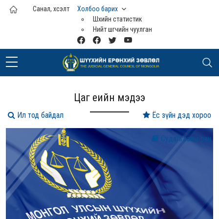
Үндсэн агуулга руу шилжих
Санал, хүсэлт
Холбоо барих
Шүүхийн статистик
Нийт шүүгчийн чуулган
Цаг үеийн мэдээ
Ил тод байдал
Ёс зүйн дэд хороо
Судалгааны сан