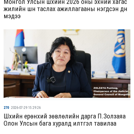
Монгол Улсын шүүхийн 2026 оны эхний хагас
жилийн шүүн таслах ажиллагааны нэгдсэн дүн
мэдээ
270
2026-07-29 15:29:26
Шүүхийн ерөнхий зөвлөлийн дарга П.Золзаяа
Олон Улсын бага хуралд илтгэл тавилаа