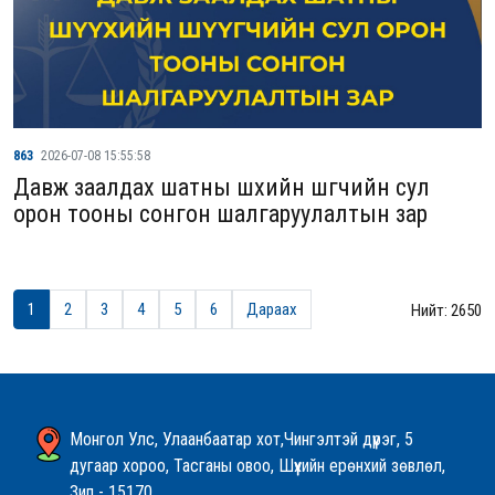
863
2026-07-08 15:55:58
Давж заалдах шатны шүүхийн шүүгчийн сул
орон тооны сонгон шалгаруулалтын зар
1
2
3
4
5
6
Дараах
Нийт: 2650
Монгол Улс, Улаанбаатар хот,Чингэлтэй дүүрэг, 5
дугаар хороо, Тасганы овоо, Шүүхийн ерөнхий зөвлөл,
Зип - 15170