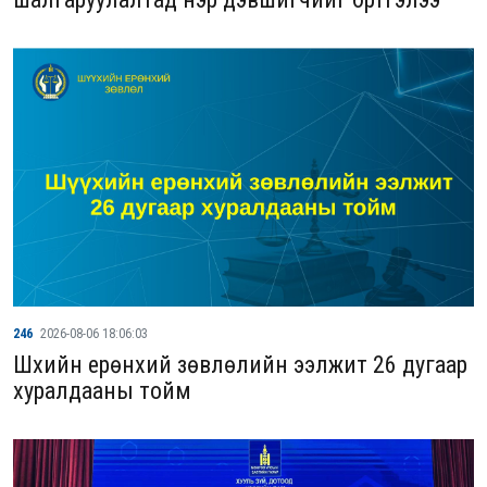
246
2026-08-06 18:06:03
Шүүхийн ерөнхий зөвлөлийн ээлжит 26 дугаар
хуралдааны тойм