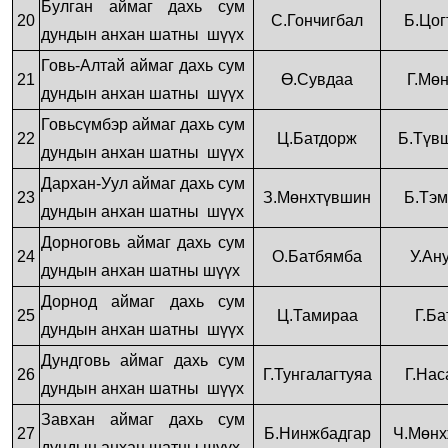
Булган аймаг дахь сум
20
С.Гончигбал
Б.Цог
дундын анхан шатны шүүх
Говь-Алтай аймаг дахь сум
21
Ө.Сувдаа
Г.Мө
дундын анхан шатны шүүх
Говьсүмбэр аймаг дахь сум
22
Ц.Батдорж
Б.Түв
дундын анхан шатны шүүх
Дархан-Уул аймаг дахь сум
23
З.Мөнхтүвшин
Б.Тэм
дундын анхан шатны шүүх
Дорноговь аймаг дахь сум
24
О.Батбямба
У.Ан
дундын анхан шатны шүүх
Дорнод аймаг дахь сум
25
Ц.Тамираа
Г.Ба
дундын анхан шатны шүүх
Дундговь аймаг дахь сум
26
Г.Тунгалагтуяа
Г.Нас
дундын анхан шатны шүүх
Завхан аймаг дахь сум
27
Б.Нинжбадгар
Ч.Мөнх
дундын анхан шатны шүүх