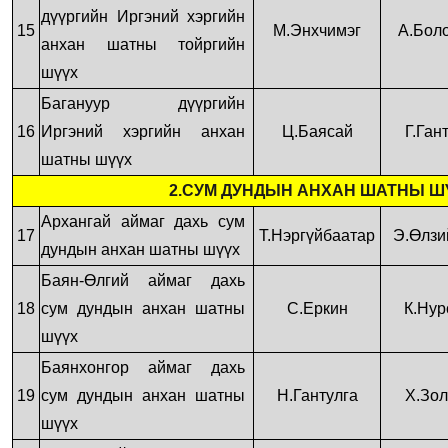
дүүргийн Иргэний хэргийн
15
М.Энхчимэг
А.Бол
анхан шатны тойргийн
шүүх
Багануур дүүргийн
16
Иргэний хэргийн анхан
Ц.Баясай
Г.Ган
шатны шүүх
2.СУМ ДУНДЫН АНХАН ШАТНЫ Ш
Архангай аймаг дахь сум
17
Т.Нэргүйбаатар
Э.Өлзи
дундын анхан шатны шүүх
Баян-Өлгий аймаг дахь
18
сум дундын анхан шатны
С.Еркин
К.Нур
шүүх
Баянхонгор аймаг дахь
19
сум дундын анхан шатны
Н.Гантулга
Х.Зол
шүүх