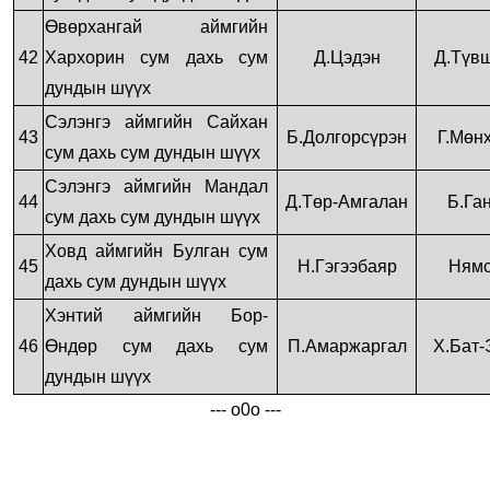
Өвөрхангай аймгийн
42
Хархорин сум дахь сум
Д.Цэдэн
Д.Түвш
дундын шүүх
Сэлэнгэ аймгийн Сайхан
43
Б.Долгорсүрэн
Г.Мөн
сум дахь сум дундын шүүх
Сэлэнгэ аймгийн Мандал
44
Д.Төр-Амгалан
Б.Га
сум дахь сум дундын шүүх
Ховд аймгийн Булган сум
45
Н.Гэгээбаяр
Нямс
дахь сум дундын шүүх
Хэнтий аймгийн Бор-
46
Өндөр сум дахь сум
П.Амаржаргал
Х.Бат-
дундын шүүх
--- o0o ---