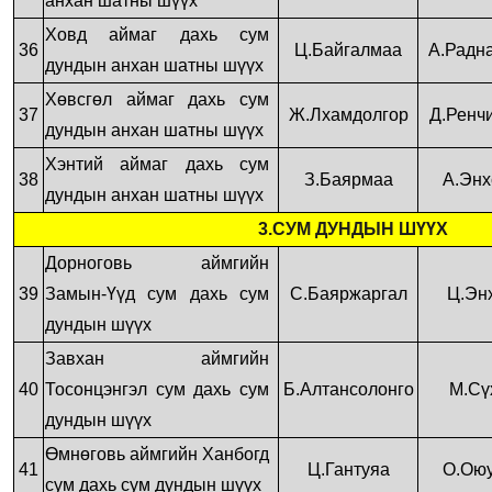
анхан шатны шүүх
Ховд аймаг дахь сум
36
Ц.Байгалмаа
А.Радн
дундын анхан шатны шүүх
Хөвсгөл аймаг дахь сум
37
Ж.Лхамдолгор
Д.Ренч
дундын анхан шатны шүүх
Хэнтий аймаг дахь сум
38
З.Баярмаа
А.Энх
дундын анхан шатны шүүх
3.СУМ ДУНДЫН ШҮҮХ
Дорноговь аймгийн
39
Замын-Үүд сум дахь сум
С.Баяржаргал
Ц.Эн
дундын шүүх
Завхан аймгийн
40
Тосонцэнгэл сум дахь сум
Б.Алтансолонго
М.Сү
дундын шүүх
Өмнөговь аймгийн Ханбогд
41
Ц.Гантуяа
О.Оюу
сум дахь сум дундын шүүх