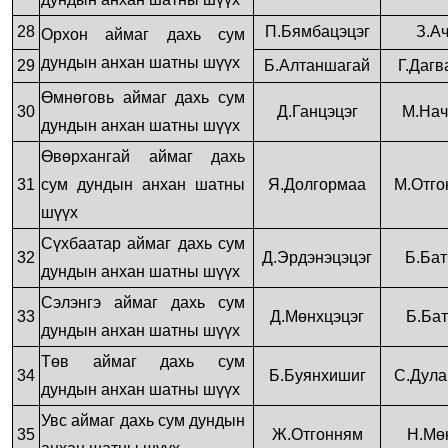
28
П.Бямбацэцэг
З.А
Орхон аймаг дахь сум
дундын анхан шатны шүүх
29
Б.Алтаншагай
Г.Дагв
Өмнөговь аймаг дахь сум
30
Д.Ганцэцэг
М.Нач
дундын анхан шатны шүүх
Өвөрхангай аймаг дахь
31
сум дундын анхан шатны
Я.Долгормаа
М.Отго
шүүх
Сүхбаатар аймаг дахь сум
32
Д.Эрдэнэцэцэг
Б.Бат
дундын анхан шатны шүүх
Сэлэнгэ аймаг дахь сум
33
Д.Мөнхцэцэг
Б.Бат
дундын анхан шатны шүүх
Төв аймаг дахь сум
34
Б.Буянхишиг
С.Дула
дундын анхан шатны шүүх
Увс аймаг дахь сум дундын
35
Ж.Отгонням
Н.Мө