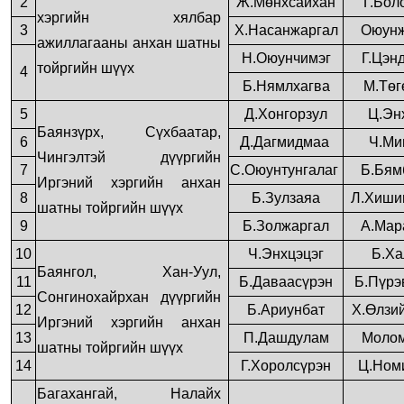
2
Ж.Мөнхсайхан
Г.Бол
хэргийн хялбар
3
Х.Насанжаргал
Оюунж
ажиллагааны анхан шатны
Н.Оюунчимэг
Г.Цэн
тойргийн шүүх
4
Б.Нямлхагва
М.Төг
5
Д.Хонгорзул
Ц.Эн
Баянзүрх, Сүхбаатар,
6
Д.Дагмидмаа
Ч.Ми
Чингэлтэй дүүргийн
7
С.Оюунтунгалаг
Б.Бям
Иргэний хэргийн анхан
8
Б.Зулзаяа
Л.Хиши
шатны тойргийн шүүх
9
Б.Золжаргал
А.Мар
10
Ч.Энхцэцэг
Б.Ха
Баянгол, Хан-Уул,
11
Б.Даваасүрэн
Б.Пүрэ
Сонгинохайрхан дүүргийн
12
Б.Ариунбат
Х.Өлзи
Иргэний хэргийн анхан
13
П.Дашдулам
Моло
шатны тойргийн шүүх
14
Г.Хоролсүрэн
Ц.Ном
Багахангай, Налайх