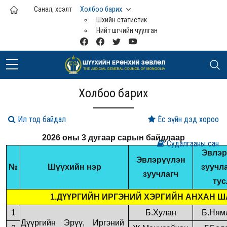
Үндсэн агуулга руу шилжих
Санал, хүсэлт
Холбоо барих
Шүүхийн статистик
Нийт шүүгчийн чуулган
Холбоо барих
Ил тод байдал
Ёс зүйн дэд хороо
2026
оны
3 дугаар сарын байдлаар
Судалгааны сан
Эвлэр
Эвлэрүүлэн
№
Шүүхийн нэр
зуучл
зуучлагч
тус
1.ДҮҮРГИЙН ИРГЭНИЙ ХЭРГИЙН АНХАН 
1
Б.Хулан
Б.Ням
Дүүргийн Эрүү, Иргэний