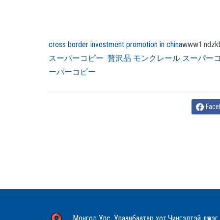
cross border investment promotion in china
www1.ndzk
スーパーコピー
贅沢品
モンクレール スーパー
ーパーコピー
Face
Монгол Улс, Улаанбаатар хот,Чингэлтэй дүүрэг,