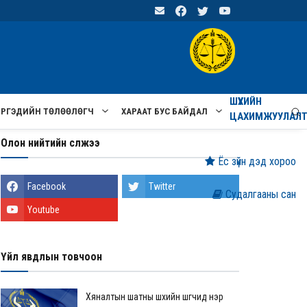
ШҮҮХИЙН
ИРГЭДИЙН ТӨЛӨӨЛӨГЧ
ХАРААТ БУС БАЙДАЛ
ЦАХИМЖУУЛАЛ
Олон нийтийн сүлжээ
Ёс зүйн дэд хороо
Facebook
Twitter
Судалгааны сан
Youtube
Үйл явдлын товчоон
Хяналтын шатны шүүхийн шүүгчид нэр