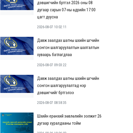
дэвшигчийн бүртгэл 2026 оны 08
дугаар сарын 07-ны өдрийн 17:00
цагт дуусна
2026-08-07 10:02:11
Давж заалдах шатны шүүхийн шүүгчийн
сонгон шалгаруулалтын шалгалтын
хуваарь батлагдлаа
2026-08-07 09:03:22
Давж заалдах шатны шүүхийн шүүгчийн
сонгон шалгаруулалтад нэр
дэвшигчийг бүртгэлээ
2026-08-07 08:58:35
Шүүхийн ерөнхий зөвлөлийн ээлжит 26
дугаар хуралдааны тойм