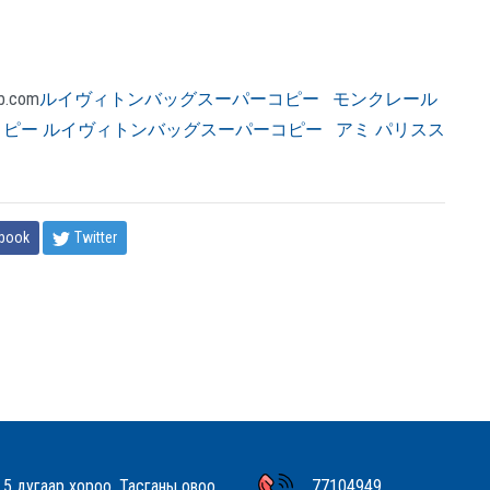
b.com
ルイヴィトンバッグスーパーコピー
モンクレール
コピー ルイヴィトンバッグスーパーコピー
アミ パリスス
book
Twitter
 5 дугаар хороо, Тасганы овоо,
77104949