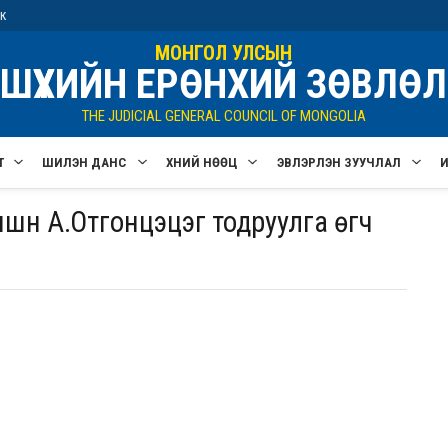
ик
МОНГОЛ УЛСЫН
ШҮҮХИЙН ЕРӨНХИЙ ЗӨВЛӨЛ
THE JUDICIAL GENERAL COUNCIL OF MONGOLIA
Т
ШИЛЭН ДАНС
ХҮНИЙ НӨӨЦ
ЭВЛЭРҮҮЛЭН ЗУУЧЛАЛ
шүүн А.Отгонцэцэг тодруулга өгч