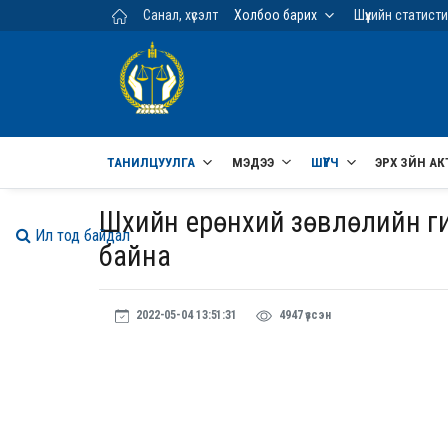
Үндсэн агуулга руу шилжих
Санал, хүсэлт
Холбоо барих
Шүүхийн статист
ТАНИЛЦУУЛГА
МЭДЭЭ
ШҮҮГЧ
ЭРХ ЗҮЙН АК
Шүүхийн ерөнхий зөвлөлийн ги
Ил тод байдал
байна
2022-05-04 13:51:31
4947 үзсэн