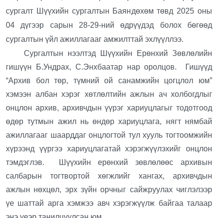
сургалт Шүүхийн сургалтын Баяндөхөм төвд 2025 оны
04 дүгээр сарын 28-29-ний өдрүүдэд болох бөгөөд
сургалтын үйл ажиллагааг амжилттай эхлүүллээ.
Сургалтын нээлтэд Шүүхийн Ерөнхий Зөвлөлийн
гишүүн Б.Ундрах, С.Энхбаатар нар оролцов. Гишүүд
“Архив бол төр, түмний ой санамжийн цогцлол юм”
хэмээн албан хэрэг хөтлөлтийн ажлын ач холбогдлыг
онцлон архив, архивчдын үүрэг хариуцлагыг тодотгоод
өдөр тутмын ажил нь өндөр хариуцлага, нягт нямбай
ажиллагааг шаарддаг онцлогтой тул хууль тогтоомжийн
хүрээнд үүргээ хариуцлагатай хэрэгжүүлэхийг онцлон
тэмдэглэв. Шүүхийн ерөнхий зөвлөлөөс архивын
салбарын тогтвортой хөгжлийг хангах, архивчдын
ажлын нөхцөл, эрх зүйн орчныг сайжруулах чиглэлээр
үе шаттай арга хэмжээ авч хэрэгжүүлж байгаа талаар
энэ үеэр танилцуулсан юм.