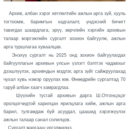
Архив, албан хэрэг хөтлөлтийн ажлын арга зүй, хууль
тогтоомж, баримтын хадгалалт, үндэсний бичигт
тавигдах шаардлага, эрүү, зөрчлийн хэргийн архивын
талаар мэргэжлийн сургалт зохион байгуулж, ажлын
арга туршлагаа хуваалцав.
Энэхүү сургалт нь 2025 онд зохион байгуулагдах
байгууллагын архивын улсын үзлэгт бэлтгэх чадавхыг
дээшлүүлэх, архивчдын мэдлэг, арга зүйг сайжруулахад
чухал хувь нэмэр оруулах юм. Өнөөдрийн сургалтад 70
гаруй албан хаагч хамрагдлаа.
Шүүхийн тусгай архивын дарга Ш.Отгонцэцэг
оролцогчидтой харилцан ярилцлага хийж, ажлын арга
барил, тулгамдаж буй асуудал, цаашид хэрэгжүүлэх
ажлын талаар санал солилцов.
Сургалт маргааш үргэлжилнэ.