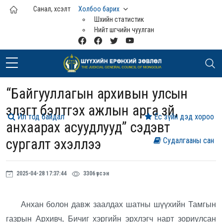
Үндсэн агуулга руу шилжих
Санал, хүсэлт
Холбоо барих
Шүүхийн статистик
Нийт шүүгчийн чуулган
“Байгууллагын архивын улсын
үзлэгт бэлтгэх ажлын арга зүй,
Ил тод байдал
Ёс зүйн дэд хороо
анхаарах асуудлууд” сэдэвт
сургалт эхэллээ
Судалгааны сан
2025-04-28 17:37:44
3306 үзсэн
Анхан болон давж заалдах шатны шүүхийн Тамгын
газрын Архивч, Бичиг хэргийн эрхлэгч нарт зориулсан