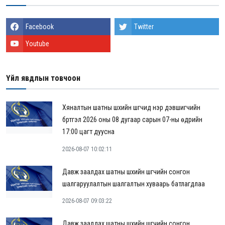
Facebook
Twitter
Youtube
Үйл явдлын товчоон
Хяналтын шатны шүүхийн шүүгчид нэр дэвшигчийн
бүртгэл 2026 оны 08 дугаар сарын 07-ны өдрийн
17:00 цагт дуусна
2026-08-07 10:02:11
Давж заалдах шатны шүүхийн шүүгчийн сонгон
шалгаруулалтын шалгалтын хуваарь батлагдлаа
2026-08-07 09:03:22
Давж заалдах шатны шүүхийн шүүгчийн сонгон