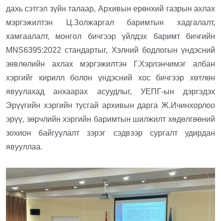
дахь сэтгэл зүйн талаар, Архивын ерөнхий газрын ахлах
мэргэжилтэн Ц.Золжаргал баримтын хадгалалт,
хамгаалалт, монгол бичгээр үйлдэх баримт бичгийн
MNS6395:2022 стандартыг, Хэлний бодлогын үндэсний
зөвлөлийн ахлах мэргэжилтэн Г.Хэрлэнчимэг албан
хэргийг кирилл болон үндэсний хос бичгээр хөтлөн
явуулахад анхаарах асуудлыг, УЕПГ-ын дэргэдэх
Эрүүгийн хэргийн тусгай архивын дарга Ж.Ичинхорлоо
эрүү, зөрчлийн хэргийн баримтын шилжилт хөдөлгөөний
зохион байгуулалт зэрэг сэдвээр сургалт удирдан
явууллаа.