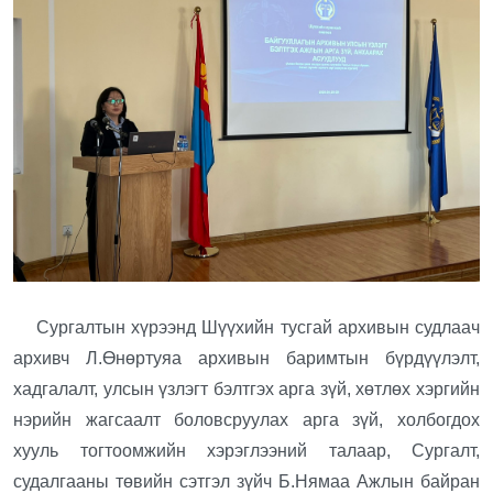
Сургалтын хүрээнд Шүүхийн тусгай архивын судлаач
архивч Л.Өнөртуяа архивын баримтын бүрдүүлэлт,
хадгалалт, улсын үзлэгт бэлтгэх арга зүй, хөтлөх хэргийн
нэрийн жагсаалт боловсруулах арга зүй, холбогдох
хууль тогтоомжийн хэрэглээний талаар, Сургалт,
судалгааны төвийн сэтгэл зүйч Б.Нямаа Ажлын байран