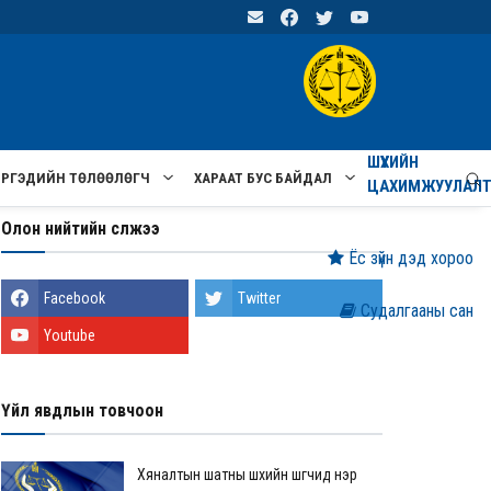
ШҮҮХИЙН
ИРГЭДИЙН ТӨЛӨӨЛӨГЧ
ХАРААТ БУС БАЙДАЛ
ЦАХИМЖУУЛАЛ
Олон нийтийн сүлжээ
Ёс зүйн дэд хороо
Facebook
Twitter
Судалгааны сан
Youtube
Үйл явдлын товчоон
Хяналтын шатны шүүхийн шүүгчид нэр