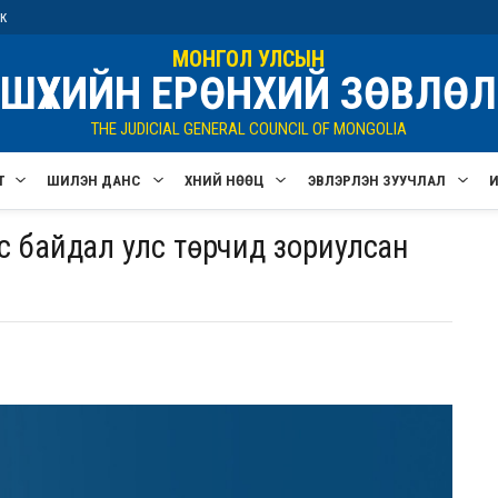
ик
МОНГОЛ УЛСЫН
ШҮҮХИЙН ЕРӨНХИЙ ЗӨВЛӨЛ
THE JUDICIAL GENERAL COUNCIL OF MONGOLIA
Т
ШИЛЭН ДАНС
ХҮНИЙ НӨӨЦ
ЭВЛЭРҮҮЛЭН ЗУУЧЛАЛ
ус байдал улс төрчид зориулсан