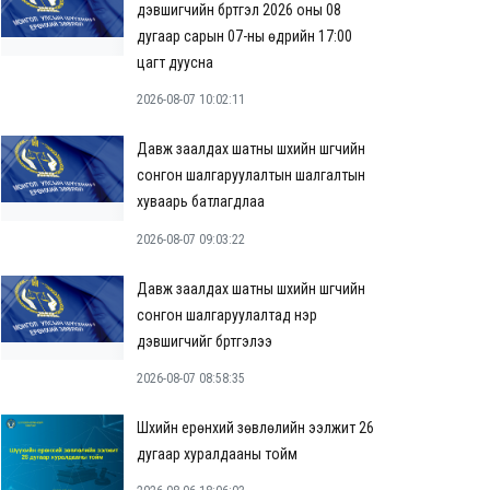
дэвшигчийн бүртгэл 2026 оны 08
дугаар сарын 07-ны өдрийн 17:00
цагт дуусна
2026-08-07 10:02:11
Давж заалдах шатны шүүхийн шүүгчийн
сонгон шалгаруулалтын шалгалтын
хуваарь батлагдлаа
2026-08-07 09:03:22
Давж заалдах шатны шүүхийн шүүгчийн
сонгон шалгаруулалтад нэр
дэвшигчийг бүртгэлээ
2026-08-07 08:58:35
Шүүхийн ерөнхий зөвлөлийн ээлжит 26
дугаар хуралдааны тойм