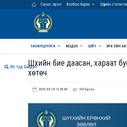
Үндсэн агуулга руу шилжих
Санал, хүсэлт
Холбоо барих
Шүүхийн статист
ТАНИЛЦУУЛГА
МЭДЭЭ
ШҮҮГЧ
ЭРХ ЗҮЙН АК
Шүүхийн бие даасан, хараат б
Ил тод байдал
хөтөч
2025-04-18 13:39:49
3073 үзсэн