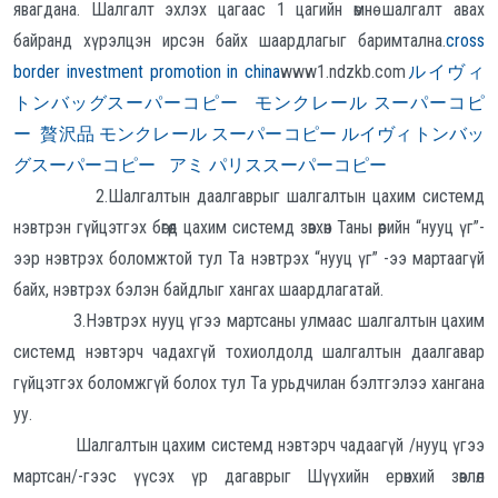
явагдана. Шалгалт эхлэх цагаас 1 цагийн өмнө шалгалт авах
байранд хүрэлцэн ирсэн байх шаардлагыг баримтална.
cross
border investment promotion in china
www1.ndzkb.com
ルイヴィ
トンバッグスーパーコピー
モンクレール スーパーコピ
ー
贅沢品
モンクレール スーパーコピー ルイヴィトンバッ
グスーパーコピー
アミ パリススーパーコピー
2.Шалгалтын даалгаврыг шалгалтын цахим системд
нэвтрэн гүйцэтгэх бөгөөд цахим системд зөвхөн Таны өөрийн “нууц үг”-
ээр нэвтрэх боломжтой тул Та нэвтрэх “нууц үг” -ээ мартаагүй
байх, нэвтрэх бэлэн байдлыг хангах шаардлагатай.
3.Нэвтрэх нууц үгээ мартсаны улмаас шалгалтын цахим
системд нэвтэрч чадахгүй тохиолдолд шалгалтын даалгавар
гүйцэтгэх боломжгүй болох тул Та урьдчилан бэлтгэлээ хангана
уу.
Шалгалтын цахим системд нэвтэрч чадаагүй /нууц үгээ
мартсан/-гээс үүсэх үр дагаврыг Шүүхийн ерөнхий зөвлөл