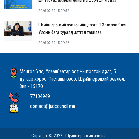
шүүн таслах ажиллагааны нэгдсэн дүн мэдээ
2026-07-29 15:29:52
Шүүхийн ерөнхий зөвлөлийн дарга П.Золзаяа Олон
Улсын бага хуралд илтгэл тавилаа
2026-07-29 15:29:26
Монгол Улс, Улаанбаатар хот,Чингэлтэй дүүрэг, 5
дугаар хороо, Тасганы овоо, Шүүхийн ерөнхий зөвлөл,
Зип - 15170
77104949
contact@judcouncil.mn
Copyright © 2022 - Шүүхийн ерөнхий зөвлөл.