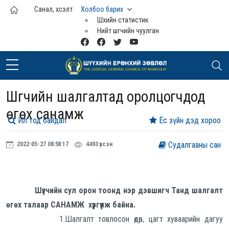
Үндсэн агуулга руу шилжих
Санал, хүсэлт
Холбоо барих
Шүүхийн статистик
Нийт шүүгчийн чуулган
Шүүгчийн шалгалтад оролцогчдод
өгөх санамж
Ил тод байдал
Ёс зүйн дэд хороо
Судалгааны сан
2022-05-27 08:58:17
4493 үзсэн
Шүүгчийн сул орон тоонд нэр дэвшигч Танд шалгалт
өгөх талаар САНАМЖ хүргүүлж байна.
1.Шалгалт товлосон өдөр, цагт хуваарийн дагуу