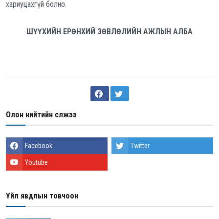
хариуцахгүй болно.
ШҮҮХИЙН ЕРӨНХИЙ ЗӨВЛӨЛИЙН АЖЛЫН АЛБА
Олон нийтийн сүлжээ
Facebook
Twitter
Youtube
Үйл явдлын товчоон