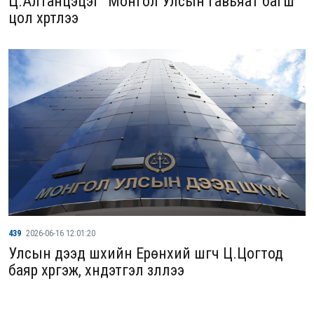
Ц.Алтанцэцэг "Монгол Улсын гавьяат багш"
цол хүртлээ
439
2026-06-16 12:01:20
Улсын дээд шүүхийн Ерөнхий шүүгч Ц.Цогтод
баяр хүргэж, хүндэтгэл үзүүллээ