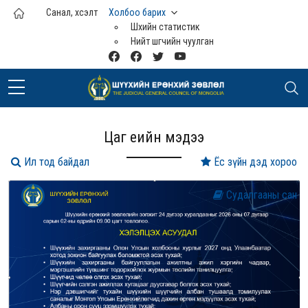
Үндсэн агуулга руу шилжих
Санал, хүсэлт
Холбоо барих
Шүүхийн статистик
Нийт шүүгчийн чуулган
Цаг үеийн мэдээ
Ил тод байдал
Ёс зүйн дэд хороо
Судалгааны сан