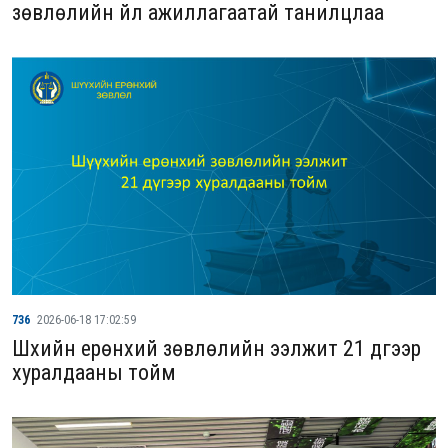
зөвлөлийн үйл ажиллагаатай танилцлаа
736
2026-06-18 17:02:59
Шүүхийн ерөнхий зөвлөлийн ээлжит 21 дүгээр
хуралдааны тойм