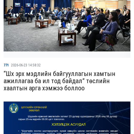
771
2026-06-23 14:58:32
“Шүүх эрх мэдлийн байгууллагын хамтын
ажиллагаа ба ил тод байдал” төслийн
хаалтын арга хэмжээ боллоо