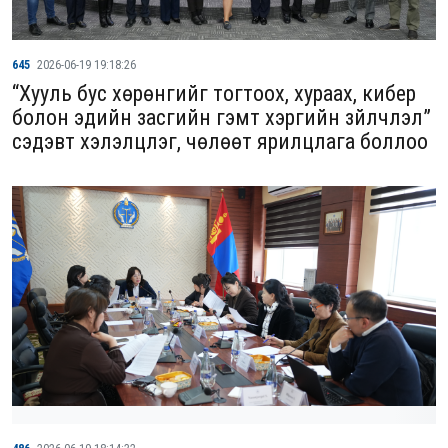
645
2026-06-19 19:18:26
“Хууль бус хөрөнгийг тогтоох, хураах, кибер
болон эдийн засгийн гэмт хэргийн зүйлчлэл”
сэдэвт хэлэлцүүлэг, чөлөөт ярилцлага боллоо