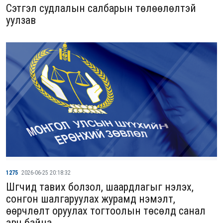
Сэтгэл судлалын салбарын төлөөлөлтэй
уулзав
1275
2026-06-25 20:18:32
Шүүгчид тавих болзол, шаардлагыг үнэлэх,
сонгон шалгаруулах журамд нэмэлт,
өөрчлөлт оруулах тогтоолын төсөлд санал
авч байна