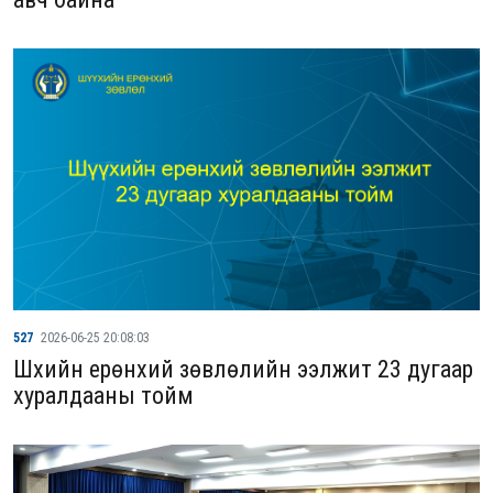
527
2026-06-25 20:08:03
Шүүхийн ерөнхий зөвлөлийн ээлжит 23 дугаар
хуралдааны тойм