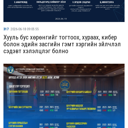
317
2026-06-18 09:05:55
Хууль бус хөрөнгийг тогтоох, хураах, кибер
болон эдийн засгийн гэмт хэргийн зүйлчлэл
сэдэвт хэлэлцүүлэг болно