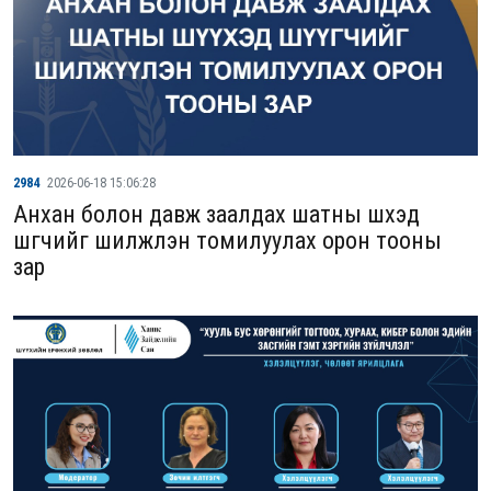
2984
2026-06-18 15:06:28
Анхан болон давж заалдах шатны шүүхэд
шүүгчийг шилжүүлэн томилуулах орон тооны
зар