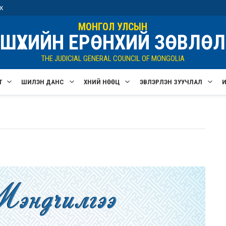
ик
МОНГОЛ УЛСЫН
ШҮҮХИЙН ЕРӨНХИЙ ЗӨВЛӨЛ
THE JUDICIAL GENERAL COUNCIL OF MONGOLIA
Т
ШИЛЭН ДАНС
ХҮНИЙ НӨӨЦ
ЭВЛЭРҮҮЛЭН ЗУУЧЛАЛ