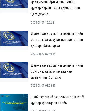
дэвшигчийн бүртгэл 2026 оны 08
дугаар сарын 07-ны өдрийн 17:00
цагт дуусна
2026-08-07 10:02:11
Давж заалдах шатны шүүхийн шүүгчийн
сонгон шалгаруулалтын шалгалтын
хуваарь батлагдлаа
2026-08-07 09:03:22
Давж заалдах шатны шүүхийн шүүгчийн
сонгон шалгаруулалтад нэр
дэвшигчийг бүртгэлээ
2026-08-07 08:58:35
Шүүхийн ерөнхий зөвлөлийн ээлжит 26
дугаар хуралдааны тойм