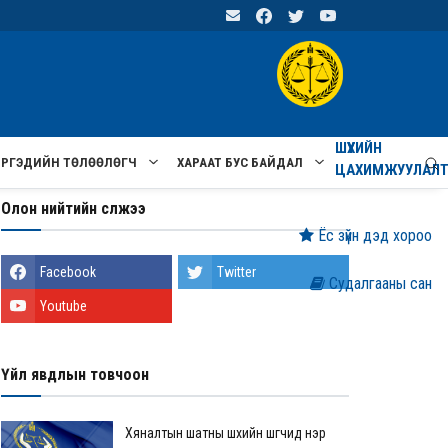
ШҮҮХИЙН
ИРГЭДИЙН ТӨЛӨӨЛӨГЧ
ХАРААТ БУС БАЙДАЛ
ЦАХИМЖУУЛАЛ
Олон нийтийн сүлжээ
Ёс зүйн дэд хороо
Facebook
Twitter
Судалгааны сан
Youtube
Үйл явдлын товчоон
Хяналтын шатны шүүхийн шүүгчид нэр