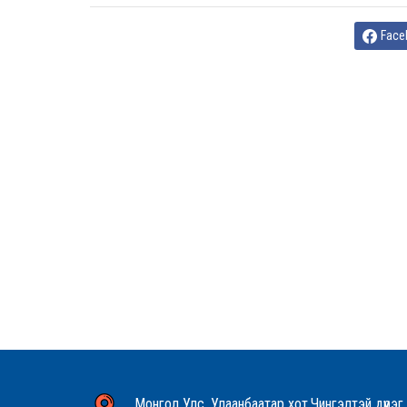
Face
Монгол Улс, Улаанбаатар хот,Чингэлтэй дүүрэг,