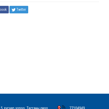
book
Twitter
 5 дугаар хороо, Тасганы овоо,
77104949