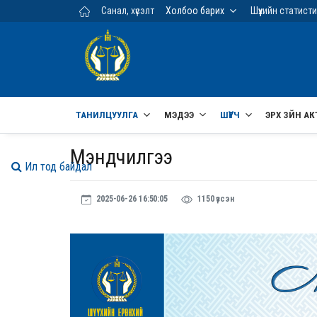
Үндсэн агуулга руу шилжих
Санал, хүсэлт
Холбоо барих
Шүүхийн статист
ТАНИЛЦУУЛГА
МЭДЭЭ
ШҮҮГЧ
ЭРХ ЗҮЙН АК
Мэндчилгээ
Ил тод байдал
2025-06-26 16:50:05
1150 үзсэн