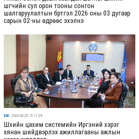
шүүгчийн сул орон тооны сонгон
шалгаруулалтын бүртгэл 2026 оны 03 дугаар
сарын 02-ны өдрөөс эхэлнэ
541
2026-02-25 15:11:39
Шүүхийн цахим системийн Иргэний хэрэг
хянан шийдвэрлэх ажиллагааны ажлын