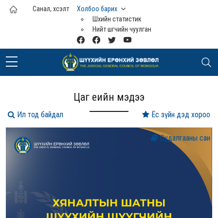
Үндсэн агуулга руу шилжих
Санал, хүсэлт
Холбоо барих
Шүүхийн статистик
Нийт шүүгчийн чуулган
Цаг үеийн мэдээ
Ил тод байдал
Ёс зүйн дэд хороо
Судалгааны сан