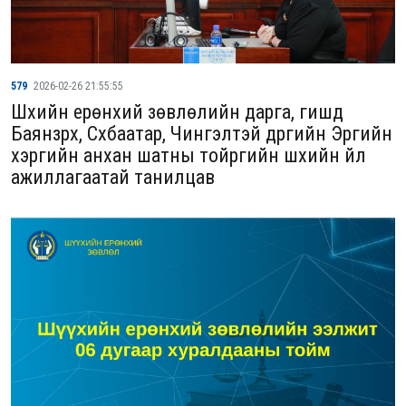
579
2026-02-26 21:55:55
Шүүхийн ерөнхий зөвлөлийн дарга, гишүүд
Баянзүрх, Сүхбаатар, Чингэлтэй дүүргийн Эрүүгийн
хэргийн анхан шатны тойргийн шүүхийн үйл
ажиллагаатай танилцав