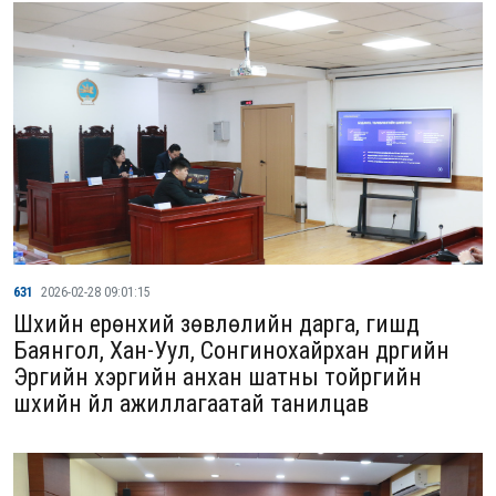
631
2026-02-28 09:01:15
Шүүхийн ерөнхий зөвлөлийн дарга, гишүүд
Баянгол, Хан-Уул, Сонгинохайрхан дүүргийн
Эрүүгийн хэргийн анхан шатны тойргийн
шүүхийн үйл ажиллагаатай танилцав