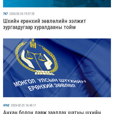
767
2026-02-26 19:37:05
Шүүхийн ерөнхий зөвлөлийн ээлжит
зургаадугаар хуралдааны тойм
4762
2026-02-25 16:46:11
Анхан болон давж заалдах шатны шүүхийн