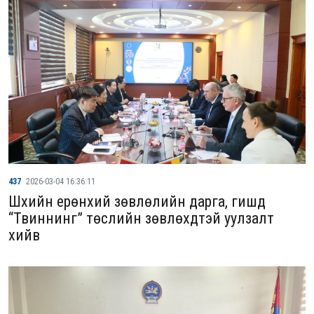
437
2026-03-04 16:36:11
Шүүхийн ерөнхий зөвлөлийн дарга, гишүүд
“Твиннинг” төслийн зөвлөхүүдтэй уулзалт
хийв