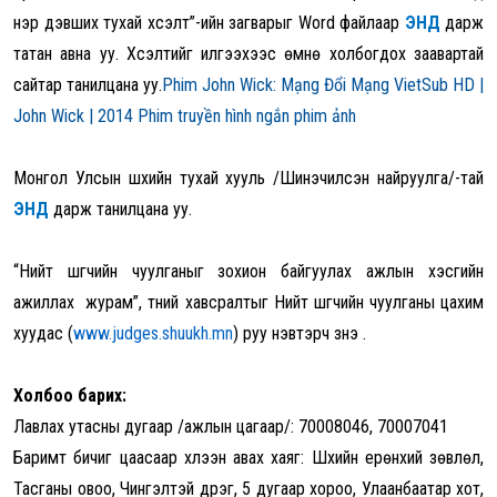
нэр дэвших тухай хүсэлт
”-ийн загварыг Word файлаар
ЭНД
дарж
татан авна уу.
Хүсэлтийг илгээхээс өмнө холбогдох заавартай
сайтар танилцана уу.
Phim John Wick: Mạng Đổi Mạng VietSub HD |
John Wick | 2014 Phim truyền hình ngắn phim ảnh
Монгол Улсын
шүүхийн тухай хуул
ь
/
Шинэчилсэн найруулга
/
-тай
ЭНД
дарж танилцана уу.
“
Нийт шүүгчийн чуулганыг зохион байгуулах ажлын хэсгийн
ажиллах
журам”
,
түүний хавсралтыг
Нийт шүүгчийн чуулганы цахим
хуудас
(
www.judges.shuukh.mn
)
руу нэвтэрч үзнэ үү.
Холбоо барих:
Лавлах утасны дугаар /ажлын цагаар/: 70008046
,
70007041
Баримт бичиг цаасаар хүлээн авах хаяг:
Шүүхийн ерөнхий зөвлөл,
Тасганы овоо, Чингэлтэй дүүрэг, 5 дугаар хороо, Улаанбаатар хот,