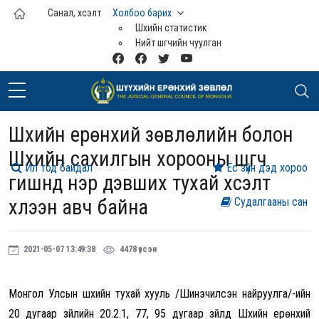
Үндсэн агуулга руу шилжих
Санал, хүсэлт
Холбоо барих
Шүүхийн статистик
Нийт шүүгчийн чуулган
Шүүхийн ерөнхий зөвлөлийн болон
Шүүхийн сахилгын хорооны шүүгч
Ил тод байдал
Ёс зүйн дэд хороо
гишүүнд нэр дэвших тухай хүсэлт
хүлээн авч байна
Судалгааны сан
2021-05-07 13:49:38
4478 үзсэн
Монгол Улсын
ш
үүхийн тухай хууль /
Ш
инэчилсэн найруулга/-ийн
20 дугаар зүйлийн 20.2.1, 77, 95 дугаар зүйлд Шүүхийн ерөнхий