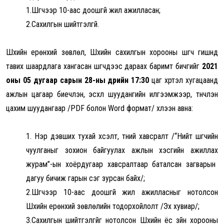
1.
Шүүгчээр 10-аас доошгүй жил ажилласан
;
2.
Сахилгын шийтгэлгүй
.
Шүүхийн ерөнхий зөвлөл, Шүүхийн сахилгын хорооны шүүгч гишүүнд
тавих шаардлага хангасан шүүгчдээс дараах баримт бичгийг
2021
оны 0
5
дугаар сарын
28
-ны өдрийн 17:30
цаг хүртэл хугацаанд
ажлын цагаар биечлэн, эсхүл шуудангийн илгээмжээр, түүнчлэн
цахим шуудангаар /PDF болон Word формат/ хүлээн авна:
1.
Н
эр дэвших тухай хүсэлт, түүний хавсралт /“
Нийт шүүгчийн
чуулганыг зохион байгуулах ажлын хэсгийн ажиллах
журам”-ын хоёрдугаар хавсралтаар баталсан загварын
дагуу бичиж гарын үсэг зурсан байх/;
2.
Шүүгчээр 10-аас доошгүй жил ажилласныг нотолсон
Шүүхийн ерөнхий зөвлөлийн тодорхойлолт
/
Эх хувиар
/;
3.
Сахилгын шийтгэлгүйг нотолсон Шүүхийн ёс зүйн хорооны