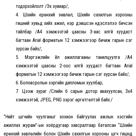
тодорхойлолт
/
Эх хувиар
/;
4.
Шүүхийн ерөнхий зөвлөл, Шүүхийн сахилгын хорооны
гишүүний хувьд хийх ажил, нэр дэвшсэн үндэслэлээ бичсэн
тайлбар
/
А4 хэмжээтэй цаасны 3-аас илүүгүй хуудаст
багтаан
Arial
форматын 12 хэмжээгээр бичиж гарын үсэг
зурсан байх
/;
5.
Мэргэжлийн үйл ажиллагааны танилцуулга
/
А4
хэмжээтэй цаасны 2-оос илүүгүй хуудаст багтаан
Arial
форматын 12 хэмжээгээр бичиж гарын үсэг зурсан байх
/;
6. Боловсролын зэргийн дипломын хуулбар
;
7. Цээж зураг
/
Сүүлийн 6 сарын дотор авахуулсан, 3х4
хэмжээтэй,
JPEG, PNG
зэрэг өргөтгөлтэй байх.
/
“
Нийт шүүгчийн чуулганыг зохион байгуулах ажлын хэсгийн
ажиллах журам
”-ын хоёрдугаар хавсралтаар баталсан “
Шүүхийн
ерөнхий зөвлөлийн болон Шүүхийн сахилгын хорооны шүүгч гишүүнд