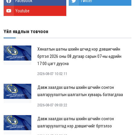
Facebook
Twitter
Youtube
Үйл явдлын товчоон
Хяналтын шатны шүүхийн шүүгчид нэр дэвшигчийн
бүртгэл 2026 оны 08 дугаар сарын 07-ны өдрийн
17:00 цагт дуусна
2026-08-07 10:02:11
Давж заалдах шатны шүүхийн шүүгчийн сонгон
шалгаруулалтын шалгалтын хуваарь батлагдлаа
2026-08-07 09:03:22
Давж заалдах шатны шүүхийн шүүгчийн сонгон
шалгаруулалтад нэр дэвшигчийг бүртгэлээ