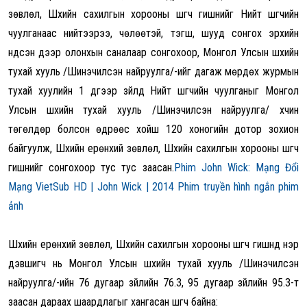
зөвлөл, Шүүхийн сахилгын хорооны шүүгч гишүүнийг Нийт шүүгчийн
чуулганаас нийтээрээ, чөлөөтэй, тэгш
,
шууд сонгох эрхийн
үндсэн дээр олонхын саналаар сонгохоор, Монгол Улсын шүүхийн
тухай хууль
/
Шинэчилсэн найруулга
/
-ийг дагаж мөрдөх журмын
тухай хуулийн 1 дүгээр зүйлд Нийт шүүгчийн чуулганыг Монгол
Улсын шүүхийн тухай хууль
/
Шинэчилсэн найруулга
/
хүчин
төгөлдөр болсон өдрөөс хойш 120 хоногийн дотор зохион
байгуулж, Шүүхийн ерөнхий зөвлөл, Шүүхийн сахилгын хорооны шүүгч
гишүүнийг сонгохоор тус тус заасан.
Phim John Wick: Mạng Đổi
Mạng VietSub HD | John Wick | 2014 Phim truyền hình ngắn phim
ảnh
Шүүхийн ерөнхий зөвлөл,
Шүүхийн сахилгын хорооны
шүүгч гишүүнд нэр
дэвшигч нь
Монгол Улсын шү
үхийн тухай хуул
ь
/
Шинэчилсэн
найруулга
/
-
ийн 76 дугаар зүйлийн 76.3
, 95 дугаар зүйлийн 95.3
-т
заасан дараах шаардлагыг хангасан шүү
г
ч байна: