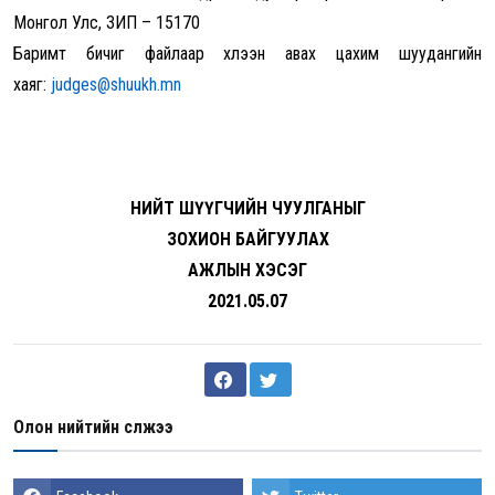
Монгол Улс,
ЗИП – 15170
Баримт бичиг файлаар хүлээн авах цахим шуудангийн
хаяг:
judges@shuukh.mn
НИЙТ ШҮҮГЧИЙН ЧУУЛГАНЫГ
ЗОХИОН БАЙГУУЛАХ
АЖЛЫН ХЭСЭГ
2021.05.07
Олон нийтийн сүлжээ