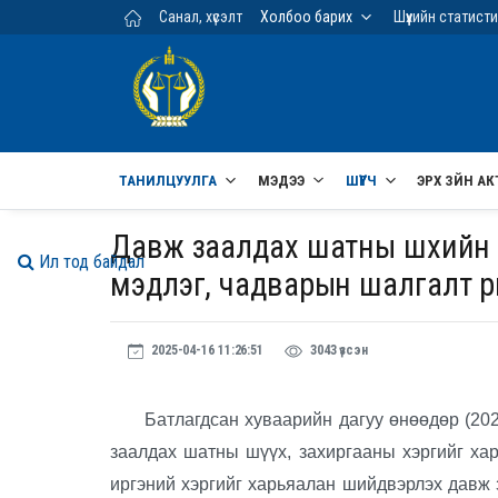
Үндсэн агуулга руу шилжих
Санал, хүсэлт
Холбоо барих
Шүүхийн статист
ТАНИЛЦУУЛГА
МЭДЭЭ
ШҮҮГЧ
ЭРХ ЗҮЙН АК
Давж заалдах шатны шүүхийн 
Ил тод байдал
мэдлэг, чадварын шалгалт ү
2025-04-16 11:26:51
3043 үзсэн
Батлагдсан хуваарийн дагуу өнөөдөр (202
заалдах шатны шүүх, захиргааны хэргийг ха
иргэний хэргийг харьяалан шийдвэрлэх давж 