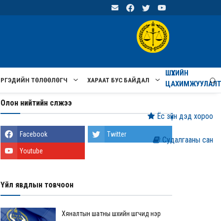
ШҮҮХИЙН
ИРГЭДИЙН ТӨЛӨӨЛӨГЧ
ХАРААТ БУС БАЙДАЛ
ЦАХИМЖУУЛАЛ
Олон нийтийн сүлжээ
Ёс зүйн дэд хороо
Facebook
Twitter
Судалгааны сан
Youtube
Үйл явдлын товчоон
Хяналтын шатны шүүхийн шүүгчид нэр