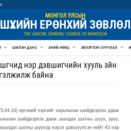
ик
МОНГОЛ УЛСЫН
ШҮҮХИЙН ЕРӨНХИЙ ЗӨВЛӨЛ
THE JUDICIAL GENERAL COUNCIL OF MONGOLIA
Т
ШИЛЭН ДАНС
ХҮНИЙ НӨӨЦ
ЭВЛЭРҮҮЛЭН ЗУУЧЛАЛ
шүүгчид нэр дэвшигчийн хууль зүйн
ргэлжилж байна
5.04.16) иргэний хэргийг харьяалан шийдвэрлэх давж
рьяалан шийдвэрлэх давж заалдах шатны шүүх, эрүү,
заалдах шатны шүүхэд нэрээ дэвшүүлсэн нийт 43 нэр