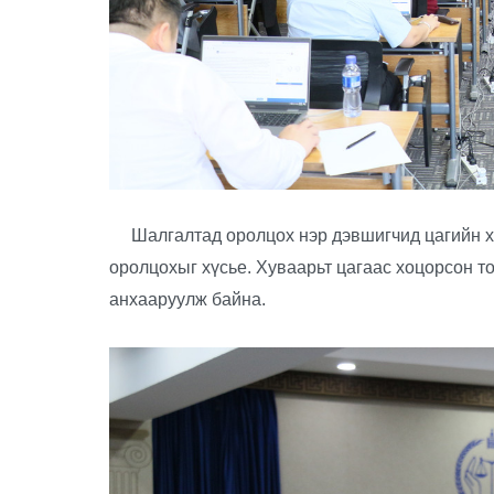
Шалгалтад оролцох нэр дэвшигчид цагийн х
оролцохыг хүсье. Хуваарьт цагаас хоцорсон 
анхааруулж байна.