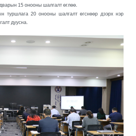
адварын 15 онооны шалгалт өглөө.
 туршлага 20 онооны шалгалт өгснөөр дээрх нэр
галт дуусна.