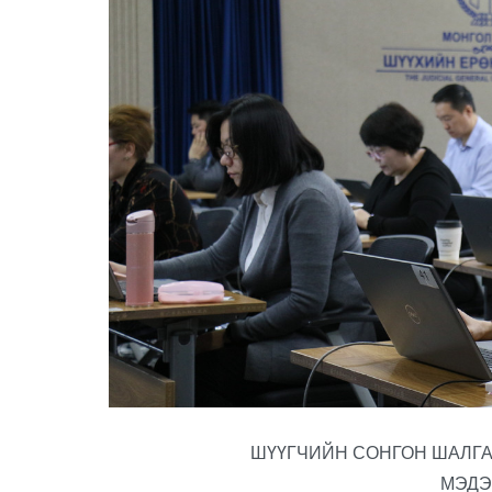
ШҮҮГЧИЙН СОНГОН ШАЛГА
МЭДЭ