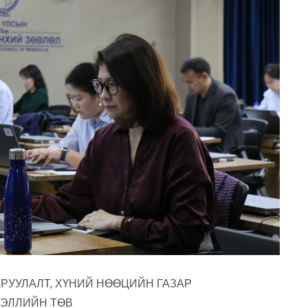
РУУЛАЛТ, ХҮНИЙ НӨӨЦИЙН ГАЗАР
ЭЛЛИЙН ТӨВ