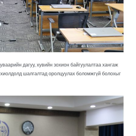
уваарийн дагуу, хувийн зохион байгуулалтаа хангаж
тохиолдолд шалгалтад оролцуулах боломжгүй болохыг