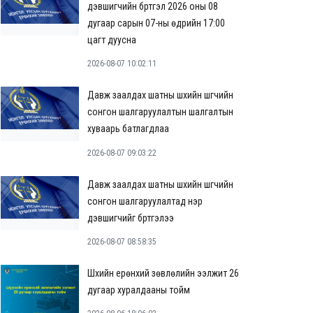
дэвшигчийн бүртгэл 2026 оны 08
дугаар сарын 07-ны өдрийн 17:00
цагт дуусна
2026-08-07 10:02:11
Давж заалдах шатны шүүхийн шүүгчийн
сонгон шалгаруулалтын шалгалтын
хуваарь батлагдлаа
2026-08-07 09:03:22
Давж заалдах шатны шүүхийн шүүгчийн
сонгон шалгаруулалтад нэр
дэвшигчийг бүртгэлээ
2026-08-07 08:58:35
Шүүхийн ерөнхий зөвлөлийн ээлжит 26
дугаар хуралдааны тойм