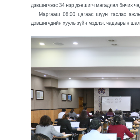
дэвшигчээс 34 нэр дэвшигч магадлал бичих ч
Маргааш 08:00 цагаас шүүн таслах ажлын
дэвшигчдийн хууль зүйн мэдлэг, чадварын шал