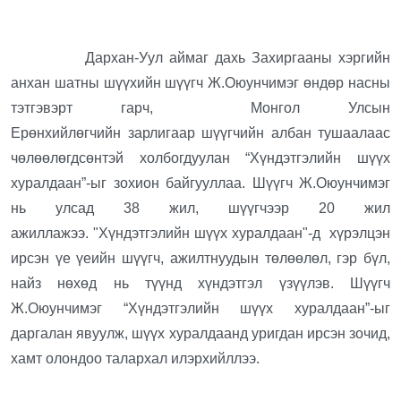
Дархан-Уул аймаг дахь Захиргааны хэргийн
анхан шатны шүүхийн шүүгч Ж.Оюунчимэг өндөр насны
тэтгэвэрт гарч, Монгол Улсын
Ерөнхийлөгчийн зарлигаар шүүгчийн албан тушаалаас
чөлөөлөгдсөнтэй холбогдуулан “Хүндэтгэлийн шүүх
хуралдаан”-ыг зохион байгууллаа. Шүүгч Ж.Оюунчимэг
нь улсад 38 жил, шүүгчээр 20 жил
ажиллажээ. "Хүндэтгэлийн шүүх хуралдаан"-д хүрэлцэн
ирсэн үе үеийн шүүгч, ажилтнуудын төлөөлөл, гэр бүл,
найз нөхөд нь түүнд хүндэтгэл үзүүлэв. Шүүгч
Ж.Оюунчимэг “Хүндэтгэлийн шүүх хуралдаан”-ыг
даргалан явуулж, шүүх хуралдаанд уригдан ирсэн зочид,
хамт олондоо талархал илэрхийллээ.