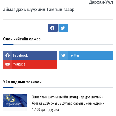
Дархан-Уул
аймаг дахь шүүхийн Тамгын газар
Олон нийтийн сүлжээ
Facebook
Twitter
Youtube
Үйл явдлын товчоон
Хяналтын шатны шүүхийн шүүгчид нэр дэвшигчийн
бүртгэл 2026 оны 08 дугаар сарын 07-ны өдрийн
17:00 цагт дуусна