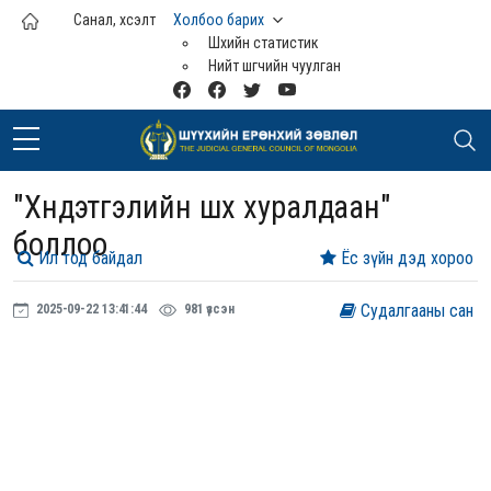
Үндсэн агуулга руу шилжих
Санал, хүсэлт
Холбоо барих
Шүүхийн статистик
Нийт шүүгчийн чуулган
"Хүндэтгэлийн шүүх хуралдаан"
боллоо
Ил тод байдал
Ёс зүйн дэд хороо
Судалгааны сан
2025-09-22 13:41:44
981 үзсэн