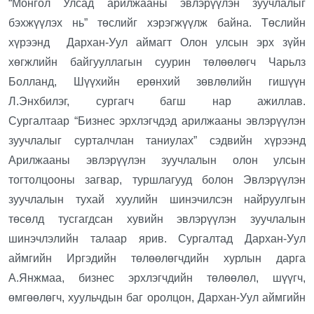
“Монгол Улсад арилжааны эвлэрүүлэн зуучлалыг
бэхжүүлэх нь” төслийг хэрэгжүүлж байна. Төслийн
хүрээнд Дархан-Уул аймагт Олон улсын эрх зүйн
хөгжлийн байгууллагын суурин төлөөлөгч Чарьлз
Болланд, Шүүхийн ерөнхий зөвлөлийн гишүүн
Л.Энхбилэг, сургагч багш нар ажиллав.
Сургалтаар “Бизнес эрхлэгчдэд арилжааны эвлэрүүлэн
зуучлалыг сурталчлан таниулах” сэдвийн хүрээнд
Арилжааны эвлэрүүлэн зуучлалын олон улсын
тогтолцооны загвар, туршлагууд болон Эвлэрүүлэн
зуучлалын тухай хуулийн шинэчилсэн найруулгын
төсөлд тусгагдсан хувийн эвлэрүүлэн зуучлалын
шинэчлэлийн талаар ярив. Сургалтад Дархан-Уул
аймгийн Иргэдийн төлөөлөгчдийн хурлын дарга
А.Янжмаа, бизнес эрхлэгчдийн төлөөлөл, шүүгч,
өмгөөлөгч, хуульчдын баг оролцон, Дархан-Уул аймгийн