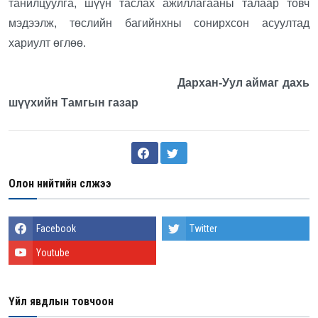
танилцуулга, шүүн таслах ажиллагааны талаар товч
мэдээлж, төслийн багийнхны сонирхсон асуултад
хариулт өглөө.
Дархан-Уул аймаг дахь
шүүхийн Тамгын газар
Олон нийтийн сүлжээ
Facebook
Twitter
Youtube
Үйл явдлын товчоон