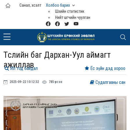
Үндсэн агуулга руу шилжих
Санал, хүсэлт
Холбоо барих
Шүүхийн статистик
Нийт шүүгчийн чуулган
Төслийн баг Дархан-Уул аймагт
ажиллав
Ил тод байдал
Ёс зүйн дэд хороо
Судалгааны сан
2025-09-22 10:12:32
785 үзсэн