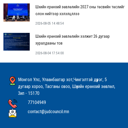
Шүүхийн ерөнхий зөвлөлийн 2027 оны төсвийн төслийг
олон нийтээр хэлэлцүүллээ
2026-08-05 14:48:54
Шүүхийн ерөнхий зөвлөлийн ээлжит 26 дугаар
хуралдааны тов
2026-08-04 17:54:00
Монгол Улс, Улаанбаатар хот,Чингэлтэй дүүрэг, 5
дугаар хороо, Тасганы овоо, Шүүхийн ерөнхий зөвлөл,
Зип - 15170
77104949
contact@judcouncil.mn