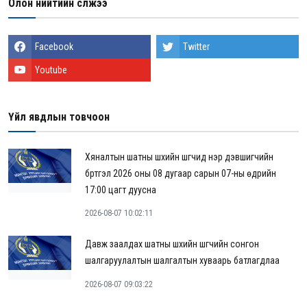
Олон нийтийн сүлжээ
Facebook
Twitter
Youtube
Үйл явдлын товчоон
Хяналтын шатны шүүхийн шүүгчид нэр дэвшигчийн
бүртгэл 2026 оны 08 дугаар сарын 07-ны өдрийн
17:00 цагт дуусна
2026-08-07 10:02:11
Давж заалдах шатны шүүхийн шүүгчийн сонгон
шалгаруулалтын шалгалтын хуваарь батлагдлаа
2026-08-07 09:03:22