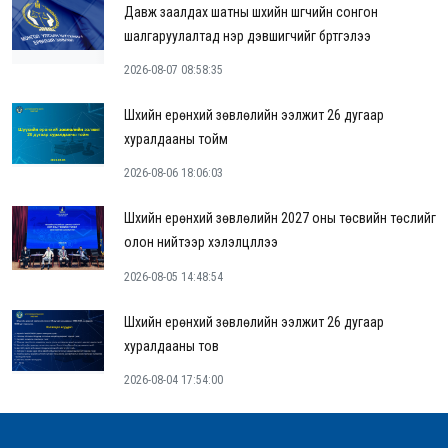
Давж заалдах шатны шүүхийн шүүгчийн сонгон
шалгаруулалтад нэр дэвшигчийг бүртгэлээ
2026-08-07 08:58:35
Шүүхийн ерөнхий зөвлөлийн ээлжит 26 дугаар
хуралдааны тойм
2026-08-06 18:06:03
Шүүхийн ерөнхий зөвлөлийн 2027 оны төсвийн төслийг
олон нийтээр хэлэлцүүллээ
2026-08-05 14:48:54
Шүүхийн ерөнхий зөвлөлийн ээлжит 26 дугаар
хуралдааны тов
2026-08-04 17:54:00