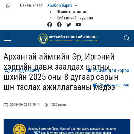
Үндсэн агуулга руу шилжих
Санал, хүсэлт
Холбоо барих
Шүүхийн статистик
Нийт шүүгчийн чуулган
Архангай аймгийн Эрүү, Иргэний
хэргийн давж заалдах шатны
Ил тод байдал
Ёс зүйн дэд хороо
шүүхийн 2025 оны 8 дугаар сарын
шүүн таслах ажиллагааны мэдээ
Судалгааны сан
2025-09-03 16:29:41
1337 үзсэн