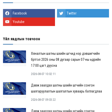
Facebook
Twitter
Youtube
Үйл явдлын товчоон
Хяналтын шатны шүүхийн шүүгчид нэр дэвшигчийн
бүртгэл 2026 оны 08 дугаар сарын 07-ны өдрийн
17:00 цагт дуусна
2026-08-07 10:02:11
Давж заалдах шатны шүүхийн шүүгчийн сонгон
шалгаруулалтын шалгалтын хуваарь батлагдлаа
2026-08-07 09:03:22
Давж заалдах шатны шүүхийн шүүгчийн сонгон