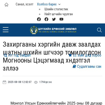
Үндсэн агуулга руу шилжих
Санал, хүсэлт
Холбоо барих
Шүүхийн статистик
Нийт шүүгчийн чуулган
Захиргааны хэргийн давж заалдах
шатны шүүхийн шүүгчээр томилогдсон
Ил тод байдал
Ёс зүйн дэд хороо
Могнооны Цэцэгмаад хүндэтгэл
үзүүллээ
Судалгааны сан
2025-08-08 12:02:07
1794 үзсэн
Монгол Улсын Ерөнхийлөгчийн 2025 оны 08 дугаар