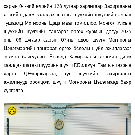
сарын 04-ний өдрийн 128 дугаар зарлигаар Захиргааны
хэргийн давж заалдах шатны шүүхийн шүүгчийн албан
тушаалд Могнооны Цэцэгмааг томиллоо. Монгол Улсын
шүүхийн шүүгчийн тангараг өргөх журмын дагуу 2025
оны 08 дугаар сарын 07-ны өдөр шүүгч Могнооны
Цэцэгмаагийн тангараг өргөх ёслолын үйл ажиллагааг
зохион байгуулав. Ёслолд Захиргааны хэргийн давж
заалдах шатны шүүхийн шүүгч Г.Билгүүн, Тамгын газрын
дарга Д.Өнөржаргал, тус шүүхийн захиргааны
ажилтнууд оролцож, шүүгч Могнооны Цэцэгмаад баяр
хүргэлээ.