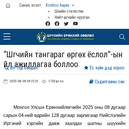
Үндсэн агуулга руу шилжих
Санал, хүсэлт
Холбоо барих
Шүүхийн статистик
Нийт шүүгчийн чуулган
“Шүүгчийн тангараг өргөх ёслол”-ын
үйл ажиллагаа боллоо
Ил тод байдал
Ёс зүйн дэд хороо
Судалгааны сан
2025-08-08 09:15:01
1743 үзсэн
Монгол Улсын Ерөнхийлөгчийн 2025 оны 08 дугаар
сарын 04-ний өдрийн 128 дугаар зарлигаар Нийслэлийн
Иргэний хэргийн давж заалдах шатны шүүхийн