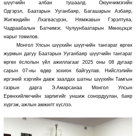
шүүгчийн албан тушаалд Оюунчимэгийн
Одгэрэл, Баатарын Ууганбаяр, Багашарын Азбаяр,
Жигжидийн Лхагвасүрэн, Нямжавын Гэрэлтуяа,
Чадраабалын Батчимэг, Чулуунбаатарын Мөнхцэцэг
нарыг томилов.
Монгол Улсын шүүхийн шүүгчийн тангараг өргөх
журмын дагуу Баатарын Ууганбаяр шүүгчийн тангараг
өргөх ёслолын үйл ажиллагааг 2025 оны 08 дугаар
сарын 07-ны өдөр зохион байгуулав. Нийслэлийн
иргэний хэргийн давж заалдах шатны шүүхийн Тамгын
газрын дарга Э.Амарсанаа Монгол Улсын
Ерөнхийлөгчийн зарлигийг уншиж сонордуулан, баяр
хүргэж, ажлын амжилт хүслээ.