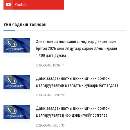
Youtube
Үйл явдлын товчоон
Хяналтын шатны шүүхийн шүүгчид нэр дэвшигчийн
бүртгэл 2026 оны 08 дугаар сарын 07-ны өдрийн
17:00 цагт дуусна
2026-08-07 10:02:11
Давж заалдах шатны шүүхийн шүүгчийн сонгон
шалгаруулалтын шалгалтын хуваарь батлагдлаа
2026-08-07 09:03:22
Давж заалдах шатны шүүхийн шүүгчийн сонгон
шалгаруулалтад нэр дэвшигчийг бүртгэлээ
2026-08-07 08:58:35