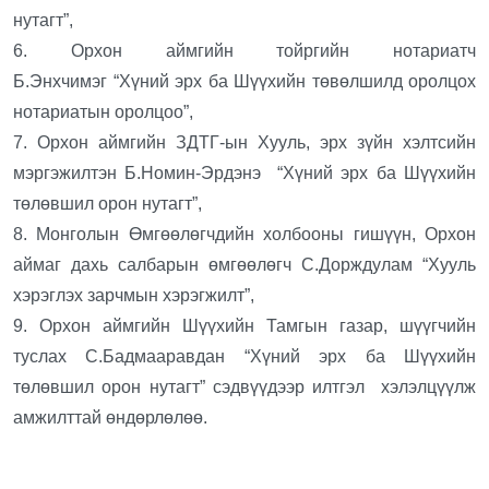
нутагт”,
6. Орхон аймгийн тойргийн нотариатч
Б.Энхчимэг “Хүний эрх ба Шүүхийн төвөлшилд оролцох
нотариатын оролцоо”,
7. Орхон аймгийн ЗДТГ-ын Хууль, эрх зүйн хэлтсийн
мэргэжилтэн Б.Номин-Эрдэнэ “Хүний эрх ба Шүүхийн
төлөвшил орон нутагт”,
8. Монголын Өмгөөлөгчдийн холбооны гишүүн, Орхон
аймаг дахь салбарын өмгөөлөгч С.Дорждулам “Хууль
хэрэглэх зарчмын хэрэгжилт”,
9. Орхон аймгийн Шүүхийн Тамгын газар, шүүгчийн
туслах С.Бадмааравдан “Хүний эрх ба Шүүхийн
төлөвшил орон нутагт” сэдвүүдээр илтгэл хэлэлцүүлж
амжилттай өндөрлөлөө.