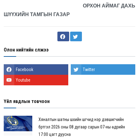
ОРХОН АЙМАГ ДАХЬ
ШҮҮХИЙН ТАМГЫН ГАЗАР
Олон нийтийн сүлжээ
Facebook
Twitter
Youtube
Үйл явдлын товчоон
Хяналтын шатны шүүхийн шүүгчид нэр дэвшигчийн
бүртгэл 2026 оны 08 дугаар сарын 07-ны өдрийн
17:00 цагт дуусна