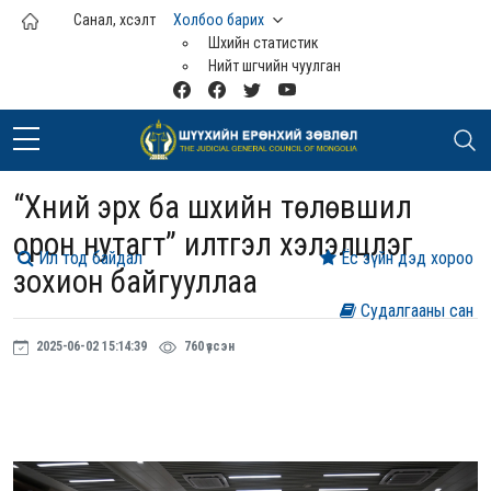
Үндсэн агуулга руу шилжих
Санал, хүсэлт
Холбоо барих
Шүүхийн статистик
Нийт шүүгчийн чуулган
“Хүний эрх ба шүүхийн төлөвшил
орон нутагт” илтгэл хэлэлцүүлэг
Ил тод байдал
Ёс зүйн дэд хороо
зохион байгууллаа
Судалгааны сан
2025-06-02 15:14:39
760 үзсэн