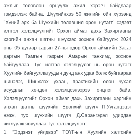
ажлыг төлөвлөн өрнүүлж ажил хэрэгч байдлаар
тэмдэглэж байна. Шүүхийнхээ 50 жилийн ойн хүрээнд
"Хүний эрх ба Шүүхийн төлөвшил орон нутагт" сэдэвт
илтгэл хэлэлцүүлгийг Орхон аймаг дахь Захиргааны
хэргийн анхан шатны шүүхээс зохион байгуулж 2024
оны 05 дугаар сарын 27-ны өдөр Орхон аймгийн Засаг
даргын Тамгын газрын Амарын танхимд зохион
байгууллаа. Тус илтгэл хэлэлцүүлэг нь орон нутагт
Хуулийн байгууллагуудын дунд анх удаа болж буйгаараа
шинэлэг, Шинжлэх ухаан, практикийн олон чухал
асуудлыг хөндөн хэлэлцсэнээрээ онцлог байв.
Хэлэлцүүлгийг Орхон аймаг дахь Захиргааны хэргийн
анхан шатны шүүхийн Ерөнхий шүүгч П.Ууганцэцэг
нээж, тус шүүхийн шүүгч Д.Сарангэрэл удирдан
чиглүүлж явууллаа.Тус хэлэлцүүлэгт:
1. “Эрдэнэт үйлдвэр” ТӨҮГ-ын Хуулийн хэлтсийн