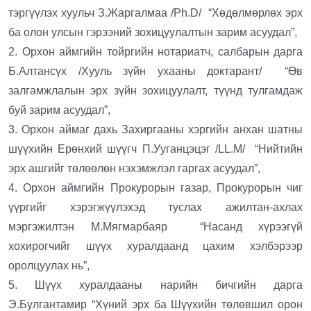
тэргүүлэх хуульч З.Жаргалмаа /Ph.D/ “Хөдөлмөрлөх эрх
ба олон улсын гэрээний зохицуулалтын зарим асуудал”,
2. Орхон аймгийн тойргийн нотариатч, салбарын дарга
Б.Алтансүх /Хууль зүйн ухааны доктарант/ “Өв
залгамжлалын эрх зүйн зохицуулалт, түүнд тулгамдаж
буй зарим асуудал”,
3. Орхон аймаг дахь Захиргааны хэргийн анхан шатны
шүүхийн Ерөнхий шүүгч П.Ууганцэцэг /LL.M/ “Нийтийн
эрх ашгийг төлөөлөн нэхэмжлэл гаргах асуудал”,
4. Орхон аймгийн Прокурорын газар, Прокурорын чиг
үүргийг хэрэгжүүлэхэд туслах ажилтан-ахлах
мэргэжилтэн М.Мягмарбаяр “Насанд хүрээгүй
хохирогчийг шүүх хуралдаанд цахим хэлбэрээр
оролцуулах нь”,
5. Шүүх хуралдааны нарийн бичгийн дарга
Э.Булгантамир “Хүний эрх ба Шүүхийн төлөвшил орон