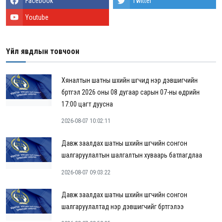
Facebook
Twitter
Youtube
Үйл явдлын товчоон
Хяналтын шатны шүүхийн шүүгчид нэр дэвшигчийн
бүртгэл 2026 оны 08 дугаар сарын 07-ны өдрийн
17:00 цагт дуусна
2026-08-07 10:02:11
Давж заалдах шатны шүүхийн шүүгчийн сонгон
шалгаруулалтын шалгалтын хуваарь батлагдлаа
2026-08-07 09:03:22
Давж заалдах шатны шүүхийн шүүгчийн сонгон
шалгаруулалтад нэр дэвшигчийг бүртгэлээ