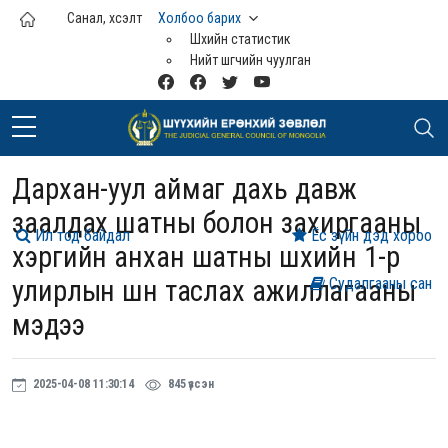
Үндсэн агуулга руу шилжих
Санал, хүсэлт
Холбоо барих
Шүүхийн статистик
Нийт шүүгчийн чуулган
Дархан-уул аймаг дахь давж
заалдах шатны болон захиргааны
Ил тод байдал
Ёс зүйн дэд хороо
хэргийн анхан шатны шүүхийн 1-р
улирлын шүүн таслах ажиллагааны
Судалгааны сан
мэдээ
2025-04-08 11:30:14
845 үзсэн