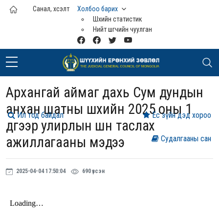
Үндсэн агуулга руу шилжих
Санал, хүсэлт
Холбоо барих
Шүүхийн статистик
Нийт шүүгчийн чуулган
Архангай аймаг дахь Сум дундын
анхан шатны шүүхийн 2025 оны 1
Ил тод байдал
Ёс зүйн дэд хороо
дүгээр улирлын шүүн таслах
ажиллагааны мэдээ
Судалгааны сан
2025-04-04 17:50:04
690 үзсэн