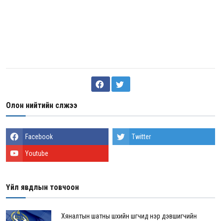
Олон нийтийн сүлжээ
Facebook
Twitter
Youtube
Үйл явдлын товчоон
Хяналтын шатны шүүхийн шүүгчид нэр дэвшигчийн