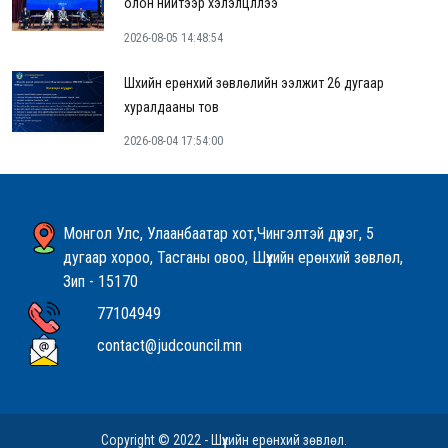
олон нийтээр хэлэлцүүллээ
2026-08-05 14:48:54
Шүүхийн ерөнхий зөвлөлийн ээлжит 26 дугаар
хуралдааны тов
2026-08-04 17:54:00
Монгол Улс, Улаанбаатар хот,Чингэлтэй дүүрэг, 5
дугаар хороо, Тасганы овоо, Шүүхийн ерөнхий зөвлөл,
Зип - 15170
77104949
contact@judcouncil.mn
Copyright © 2022 - Шүүхийн ерөнхий зөвлөл.