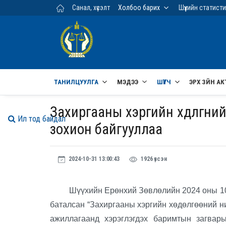
Үндсэн агуулга руу шилжих
Санал, хүсэлт
Холбоо барих
Шүүхийн статист
ТАНИЛЦУУЛГА
МЭДЭЭ
ШҮҮГЧ
ЭРХ ЗҮЙН АК
Захиргааны хэргийн хөдөлгөөн
Ил тод байдал
зохион байгууллаа
2024-10-31 13:00:43
1926 үзсэн
Шүүхийн Ерөнхий Зөвлөлийн 2024 оны 10 д
баталсан “Захиргааны хэргийн хөдөлгөөний н
ажиллагаанд хэрэглэгдэх баримтын загвар