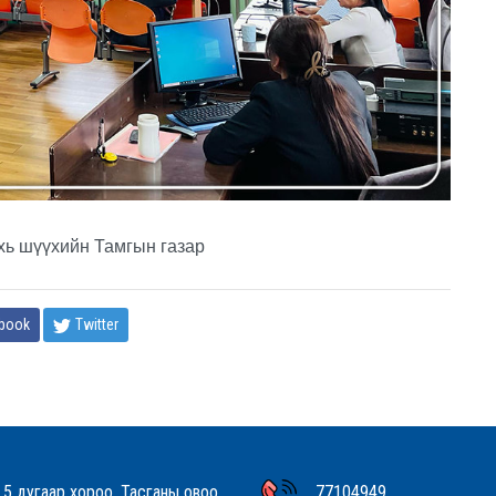
хь шүүхийн Тамгын газар
book
Twitter
 5 дугаар хороо, Тасганы овоо,
77104949