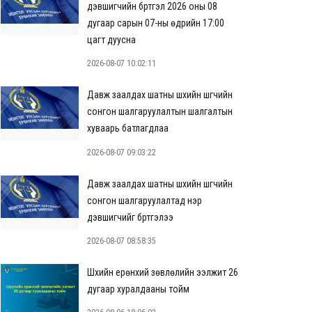
дэвшигчийн бүртгэл 2026 оны 08
дугаар сарын 07-ны өдрийн 17:00
цагт дуусна
2026-08-07 10:02:11
Давж заалдах шатны шүүхийн шүүгчийн
сонгон шалгаруулалтын шалгалтын
хуваарь батлагдлаа
2026-08-07 09:03:22
Давж заалдах шатны шүүхийн шүүгчийн
сонгон шалгаруулалтад нэр
дэвшигчийг бүртгэлээ
2026-08-07 08:58:35
Шүүхийн ерөнхий зөвлөлийн ээлжит 26
дугаар хуралдааны тойм