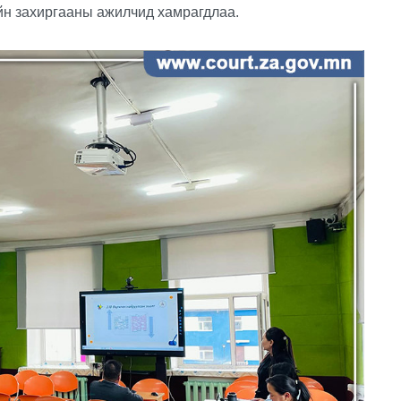
йн захиргааны ажилчид хамрагдлаа.