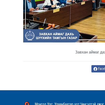
Завхан аймаг да
Face
Монгол Улс, Улаанбаатар хот,Чингэлтэй дүүрэг,