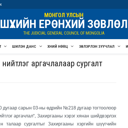
ик
МОНГОЛ УЛСЫН
ШҮҮХИЙН ЕРӨНХИЙ ЗӨВЛӨЛ
THE JUDICIAL GENERAL COUNCIL OF MONGOLIA
Т
ШИЛЭН ДАНС
ХҮНИЙ НӨӨЦ
ЭВЛЭРҮҮЛЭН ЗУУЧЛАЛ
ий нийтлэг аргачлалаар сургалт
угаар сарын 03-ны өдрийн №218 дугаар тогтоолоор
ийтлэг аргачлал“, Захиргааны хэрэг хянан шийдвэрлэх
ын талаар сургалтыг Захиргааны хэргийн шүүгчийн