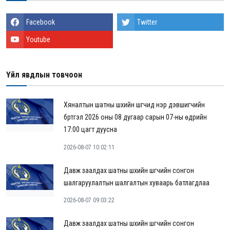
Facebook
Twitter
Youtube
Үйл явдлын товчоон
Хяналтын шатны шүүхийн шүүгчид нэр дэвшигчийн
бүртгэл 2026 оны 08 дугаар сарын 07-ны өдрийн
17:00 цагт дуусна
2026-08-07 10:02:11
Давж заалдах шатны шүүхийн шүүгчийн сонгон
шалгаруулалтын шалгалтын хуваарь батлагдлаа
2026-08-07 09:03:22
Давж заалдах шатны шүүхийн шүүгчийн сонгон