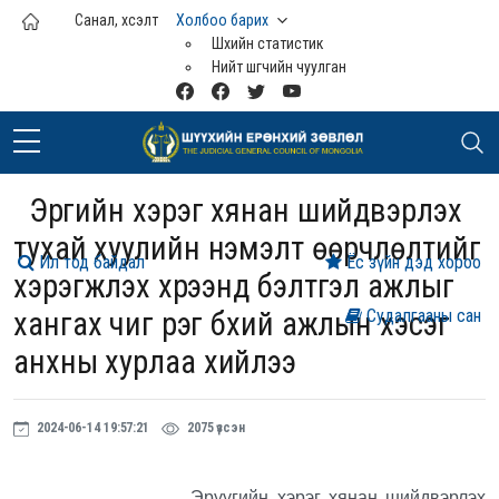
Үндсэн агуулга руу шилжих
Санал, хүсэлт
Холбоо барих
Шүүхийн статистик
Нийт шүүгчийн чуулган
Эрүүгийн хэрэг хянан шийдвэрлэх
тухай хуулийн нэмэлт өөрчлөлтийг
Ил тод байдал
Ёс зүйн дэд хороо
хэрэгжүүлэх хүрээнд бэлтгэл ажлыг
хангах чиг үүрэг бүхий ажлын хэсэг
Судалгааны сан
анхны хурлаа хийлээ
2024-06-14 19:57:21
2075 үзсэн
Эрүүгийн хэрэг хянан шийдвэрлэх