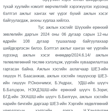
тухай хуулийн нэмэлт өөрчлөлтийг хэрэгжүүлэх хүрээнд
бэлтгэл ажлыг хангах чиг үүрэг бүхий ажлын хэсэг
байгуулагдаж, анхны хурлаа хийлээ.
Тус ажлын хэсгийг Шүүхийн ерөнхий
зөвлөлийн даргын 2024 оны 06 дугаар сарын 12-ны
өдрийн 108 дугаар тушаалаар байгуулахаар
шийдвэрлэсэн билээ. Бэлтгэл ажлыг хангах чиг үүргийн
хүрээнд ажлын хэсэг өнөөдөр/2024.6.14/ ажлын
төлөвлөгөөний төслөө хэлэлцэж, үүргийн хуваарилалтаа
гаргасан байна. Ажлын хэсгийн ахлагчаар ШЕЗ-ийн
гишүүн Н. Баасанжав, ажлын хэсгийн гишүүнээр ШЕЗ-
ийн гишүүн Р.Онончимэг, Б.Ундрах, УДШ-ийн шүүгч
Б.Батцэрэн, НЭХДЗШШ-ийн ерөнхий шүүгч Б.Зориг,
БГД-ийн ЭХАШШ-ийн шүүгч Б.Билгүүн, ажлын хэсгийн
нарийн бичгийн даргаар ШЕЗ-ийн Хэргийн хөдөлгөөний
удирдлагын хэлтсийн дарга Ч.Ханддулам