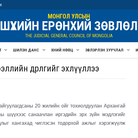
ик
МОНГОЛ УЛСЫН
ШҮҮХИЙН ЕРӨНХИЙ ЗӨВЛӨЛ
THE JUDICIAL GENERAL COUNCIL OF MONGOLIA
Т
ШИЛЭН ДАНС
ХҮНИЙ НӨӨЦ
ЭВЛЭРҮҮЛЭН ЗУУЧЛАЛ
эллийн өдөрлөгийг эхлүүллээ
гуулагдсаны 20 жилийн ойг тохиолдуулан Архангай
ы шүүхээс санаачлан иргэдийн эрх зүйн мэдлэгийг
длыг хангахад чиглэсэн тодорхой ажлыг хэрэгжүүлж