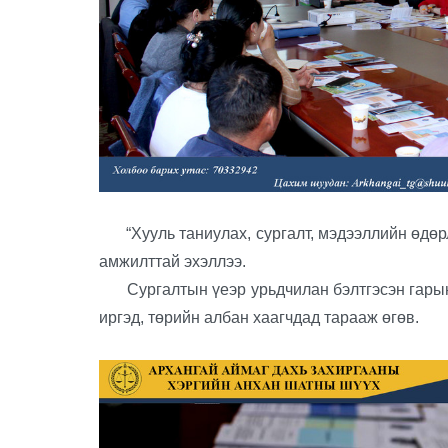
“Хууль таниулах, сургалт, мэдээллийн өдөрл
амжилттай эхэллээ.
Сургалтын үеэр урьдчилан бэлтгэсэн гарын а
иргэд, төрийн албан хаагчдад тарааж өгөв.