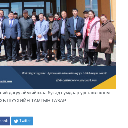
ний дагуу аймгийнхаа бусад сумдаар үргэлжлэх юм.
ХЬ ШҮҮХИЙН ТАМГЫН ГАЗАР
book
Twitter