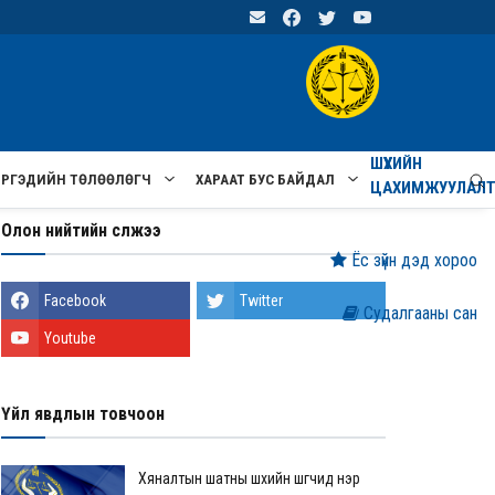
ШҮҮХИЙН
ИРГЭДИЙН ТӨЛӨӨЛӨГЧ
ХАРААТ БУС БАЙДАЛ
ЦАХИМЖУУЛАЛ
Олон нийтийн сүлжээ
Ёс зүйн дэд хороо
Facebook
Twitter
Судалгааны сан
Youtube
Үйл явдлын товчоон
Хяналтын шатны шүүхийн шүүгчид нэр