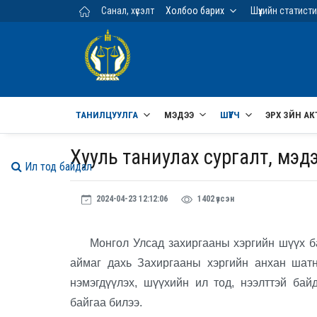
Үндсэн агуулга руу шилжих
Санал, хүсэлт
Холбоо барих
Шүүхийн статист
ТАНИЛЦУУЛГА
МЭДЭЭ
ШҮҮГЧ
ЭРХ ЗҮЙН АК
Хууль таниулах сургалт, мэдэ
Ил тод байдал
2024-04-23 12:12:06
1402 үзсэн
Монгол Улсад захиргааны хэргийн шүүх бай
аймаг дахь Захиргааны хэргийн анхан шатн
нэмэгдүүлэх, шүүхийн ил тод, нээлттэй бай
байгаа билээ.