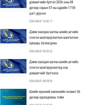
дэвшигчийн бүртгэл 2026 оны 08
дугаар сарын 07-ны өдрийн 17:00
цагт дуусна
2026-08-07 10:02:11
Давж заалдах шатны шүүхийн шүүгчийн
сонгон шалгаруулалтын шалгалтын
хуваарь батлагдлаа
2026-08-07 09:03:22
Давж заалдах шатны шүүхийн шүүгчийн
сонгон шалгаруулалтад нэр
дэвшигчийг бүртгэлээ
2026-08-07 08:58:35
Шүүхийн ерөнхий зөвлөлийн ээлжит 26
дугаар хуралдааны тойм