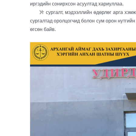
иргэдийн сонирхсон асуултад хариуллаа.
Уг сургалт, мэдээллийн өдөрлөг арга хэмжээ
сургалтад оролцогчид болон сум орон нутгийн 
өгсөн байв.