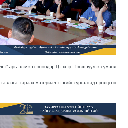
өг” арга хэмжээ өнөөдөр Цэнхэр, Төвшрүүлэх суманд
влага, тараах материал зэргийг сургалтад оролцсон