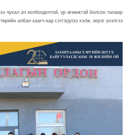
 чухал ач холбогдолтой, үр өгөөжтэй болсон талаар
төрийн албан хаагч нар сэтгэгдлээ хэлж, эерэг үнэлгээ