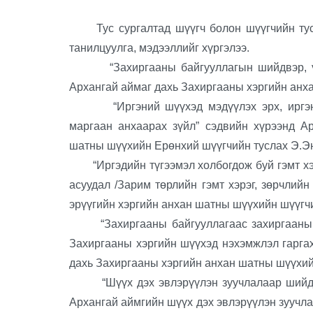
Тус сургалтад шүүгч болон шүүгчийн тусл
танилцуулга, мэдээллийг хүргэлээ.
“Захиргааны байгууллагын шийдвэр, үйл 
Архангай аймаг дахь Захиргааны хэргийн анх
“Иргэний шүүхэд мэдүүлэх эрх, иргэний 
маргаан анхаарах зүйл” сэдвийн хүрээнд А
шатны шүүхийн Ерөнхий шүүгчийн туслах Э.Эн
“Иргэдийн түгээмэл холбогдож буй гэмт хэрэ
асуудал /Зарим төрлийн гэмт хэрэг, зөрчлий
эрүүгийн хэргийн анхан шатны шүүхийн шүүгчи
“Захиргааны байгууллагаас захиргааны ши
Захиргааны хэргийн шүүхэд нэхэмжлэл гаргах
дахь Захиргааны хэргийн анхан шатны шүүхий
“Шүүх дэх эвлэрүүлэн зуучлалаар шийдвэр
Архангай аймгийн шүүх дэх эвлэрүүлэн зуучлаг