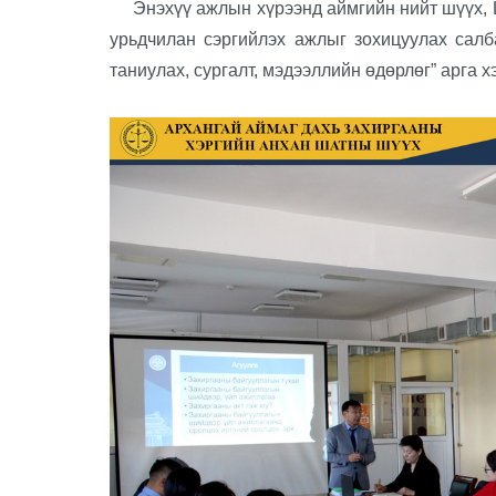
Энэхүү ажлын хүрээнд аймгийн нийт шүүх, Шү
урьдчилан сэргийлэх ажлыг зохицуулах салб
таниулах, сургалт, мэдээллийн өдөрлөг” арга 