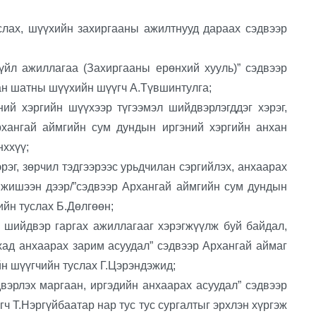
ах, шүүхийн захиргааны ажилтнууд дараах сэдвээр
ажиллагаа (Захиргааны ерөнхий хууль)” сэдвээр
ан шатны шүүхийн шүүгч А.Түвшинтулга;
хэргийн шүүхээр түгээмэл шийдвэрлэгддэг хэрэг,
рхангай аймгийн сум дундын иргэний хэргийн анхан
ххүү;
г, зөрчил тэдгээрээс урьдчилан сэргийлэх, анхаарах
н жишээн дээр/”сэдвээр Архангай аймгийн сум дундын
йн туслах Б.Дөлгөөн;
йдвэр гаргах ажиллагааг хэрэгжүүлж буй байдал,
ад анхаарах зарим асуудал” сэдвээр Архангай аймаг
н шүүгчийн туслах Г.Цэрэндэжид;
лэх маргаан, иргэдийн анхаарах асуудал” сэдвээр
ч Т.Нэргүйбаатар нар тус тус сургалтыг эрхлэн хүргэж