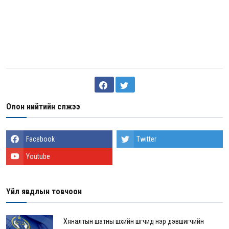
Олон нийтийн сүлжээ
Facebook
Twitter
Youtube
Үйл явдлын товчоон
Хяналтын шатны шүүхийн шүүгчид нэр дэвшигчийн