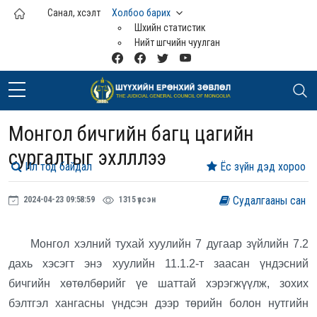
Үндсэн агуулга руу шилжих
Санал, хүсэлт
Холбоо барих
Шүүхийн статистик
Нийт шүүгчийн чуулган
Монгол бичгийн багц цагийн
сургалтыг эхлүүллээ
Ил тод байдал
Ёс зүйн дэд хороо
Судалгааны сан
2024-04-23 09:58:59
1315 үзсэн
Монгол хэлний тухай хуулийн 7 дугаар зүйлийн 7.2
дахь хэсэгт энэ хуулийн 11.1.2-т заасан үндэсний
бичгийн хөтөлбөрийг үе шаттай хэрэгжүүлж, зохих
бэлтгэл хангасны үндсэн дээр төрийн болон нутгийн