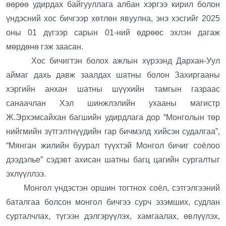
өөрөө удирдах байгууллага албан хэргээ кирил болон
үндэсний хос бичгээр хөтлөн явуулна, энэ хэсгийг 2025
оны 01 дүгээр сарын 01-ний өдрөөс эхлэн дагаж
мөрдөнө гэж заасан.
Хос бичигтэн болох ажлын хүрээнд Дархан-Уул
аймаг дахь давж заалдах шатны болон Захиргааны
хэргийн анхан шатны шүүхийн тамгын газраас
санаачлан Хэл шинжлэлийн ухааны магистр
Ж.Эрхэмсайхан багшийн удирдлага дор “Монголын төр
нийгмийн зүтгэлтнүүдийн гар бичмэлд хийсэн судалгаа”,
“Мянган жилийн буурал түүхтэй Монгол бичиг соёлоо
дээдэлье” сэдэвт ахисан шатны багц цагийн сургалтыг
эхлүүллээ.
Монгол үндэстэн оршин тогтнох соёл, сэтгэлгээний
баталгаа болсон монгол бичгээ сурч эзэмших, судлан
сурталчлах, түгээн дэлгэрүүлэх, хамгаалах, өвлүүлэх,