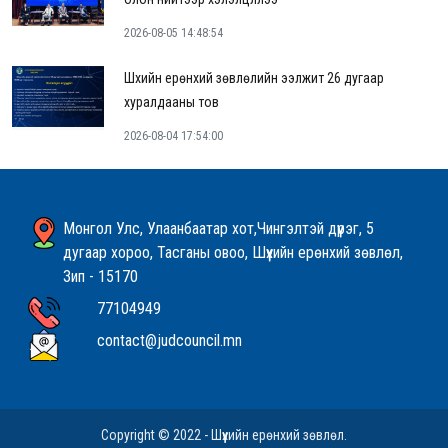
2026-08-05 14:48:54
Шүүхийн ерөнхий зөвлөлийн ээлжит 26 дугаар
хуралдааны тов
2026-08-04 17:54:00
Монгол Улс, Улаанбаатар хот,Чингэлтэй дүүрэг, 5
дугаар хороо, Тасганы овоо, Шүүхийн ерөнхий зөвлөл,
Зип - 15170
77104949
contact@judcouncil.mn
Copyright © 2022 - Шүүхийн ерөнхий зөвлөл.