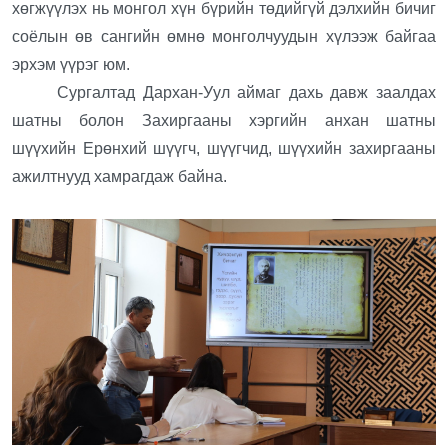
хөгжүүлэх нь монгол хүн бүрийн төдийгүй дэлхийн бичиг
соёлын өв сангийн өмнө монголчуудын хүлээж байгаа
эрхэм үүрэг юм.
Сургалтад Дархан-Уул аймаг дахь давж заалдах
шатны болон Захиргааны хэргийн анхан шатны
шүүхийн Ерөнхий шүүгч, шүүгчид, шүүхийн захиргааны
ажилтнууд хамрагдаж байна.