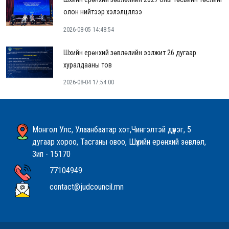
олон нийтээр хэлэлцүүллээ
2026-08-05 14:48:54
Шүүхийн ерөнхий зөвлөлийн ээлжит 26 дугаар
хуралдааны тов
2026-08-04 17:54:00
Монгол Улс, Улаанбаатар хот,Чингэлтэй дүүрэг, 5
дугаар хороо, Тасганы овоо, Шүүхийн ерөнхий зөвлөл,
Зип - 15170
77104949
contact@judcouncil.mn