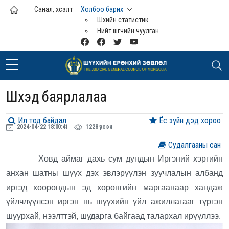
Үндсэн агуулга руу шилжих
Санал, хүсэлт
Холбоо барих
Шүүхийн статистик
Нийт шүүгчийн чуулган
Шүүхэд баярлалаа
Ил тод байдал
Ёс зүйн дэд хороо
2024-04-22 18:00:41
1228 үзсэн
Судалгааны сан
Ховд аймаг дахь сум дундын Иргэний хэргийн
анхан шатны шүүх дэх эвлэрүүлэн зуучлалын албанд
иргэд хоорондын эд хөрөнгийн маргаанаар хандаж
үйлчлүүлсэн иргэн нь шүүхийн үйл ажиллагааг түргэн
шуурхай, нээлттэй, шударга байгаад талархал ирүүллээ.