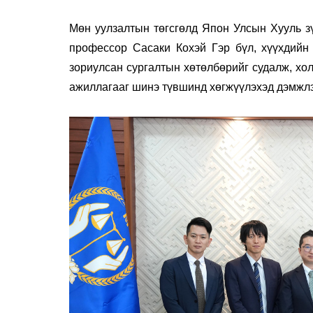
Мөн уулзалтын төгсгөлд Япон Улсын Хууль зү
профессор Сасаки Кохэй Гэр бүл, хүүхдийн
зориулсан сургалтын хөтөлбөрийг судалж, хо
ажиллагааг шинэ түвшинд хөгжүүлэхэд дэмжлэ