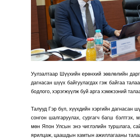
Уулзалтаар Шүүхийн ерөнхий зөвлөлийн дарга
дагнасан шүүх байгуулагдах гэж байгаа талаа
бодлого, хэрэгжүүлж буй арга хэмжээний тала
Талууд Гэр бүл, хүүхдийн хэргийн дагнасан ш
сонгон шалгаруулах, сургагч багш бэлтгэх, 
мөн Япон Улсын энэ чиглэлийн туршлага, сай
ярилцаж, цаашдын хамтын ажиллагааны талаа