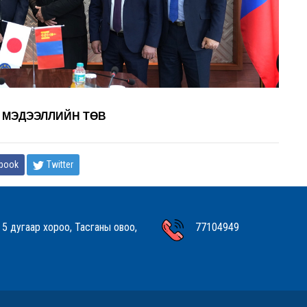
Н ТӨВ
book
Twitter
 5 дугаар хороо, Тасганы овоо,
77104949