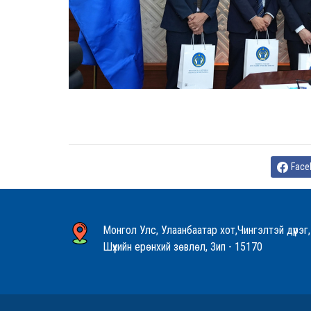
МЭДЭЭЛЛИЙ
Face
Монгол Улс, Улаанбаатар хот,Чингэлтэй дүүрэг,
Шүүхийн ерөнхий зөвлөл, Зип - 15170