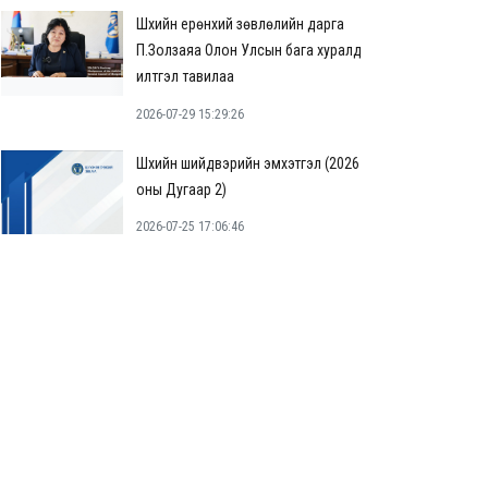
Шүүхийн ерөнхий зөвлөлийн дарга
П.Золзаяа Олон Улсын бага хуралд
илтгэл тавилаа
2026-07-29 15:29:26
Шүүхийн шийдвэрийн эмхэтгэл (2026
оны Дугаар 2)
2026-07-25 17:06:46