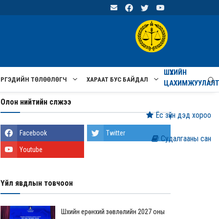
ШҮҮХИЙН
ИРГЭДИЙН ТӨЛӨӨЛӨГЧ
ХАРААТ БУС БАЙДАЛ
ЦАХИМЖУУЛАЛ
Олон нийтийн сүлжээ
Ёс зүйн дэд хороо
Facebook
Twitter
Судалгааны сан
Youtube
Үйл явдлын товчоон
Шүүхийн ерөнхий зөвлөлийн 2027 оны