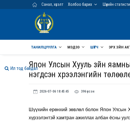
Үндсэн агуулга руу шилжих
Санал, хүсэлт
Холбоо барих
Шүүхийн статист
ТАНИЛЦУУЛГА
МЭДЭЭ
ШҮҮГЧ
ЭРХ ЗҮЙН АК
Япон Улсын Хууль зүйн яамны
Ил тод байдал
нэгдсэн хүрээлэнгийн төлөөл
2026-07-06 18:45:45
396 үзсэн
Шүүхийн ерөнхий зөвлөл болон
Япон Улсын Ху
хүрээлэнтэй
хамтран ажиллах албан ёсны уулз