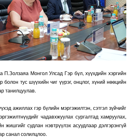
 П.Золзаяа Монгол Улсад Гэр бүл, хүүхдийн хэргийн
р болон тус шүүхийн чиг үүрэг, онцлог, хүний нөөцийн
ар танилцуулав.
үүхэд ажиллах гэр бүлийн мэргэжилтэн, сэтгэл зүйчийг
мэргэжилтнүүдийг чадавхжуулах сургалтад хамруулах,
н жишгийг судлан нэвтрүүлэх асуудлаар дэлгэрэнгүй
р санал солилцлоо.