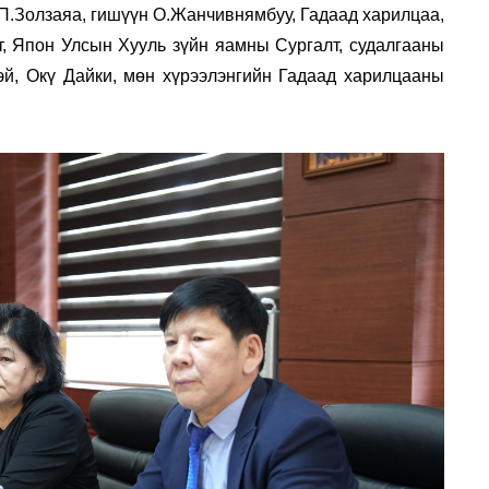
П.Золзаяа, гишүүн О.Жанчивнямбуу, Гадаад харилцаа,
, Япон Улсын Хууль зүйн яамны Сургалт, судалгааны
эй, Окү Дайки, мөн хүрээлэнгийн Гадаад харилцааны