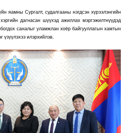
йн яамны Сургалт, судалгааны нэгдсэн хүрээлэнгийн
 хэргийн дагнасан шүүхэд ажиллах мэргэжилтнүүдэд
лбогдох саналыг уламжлан хоёр байгууллагын хамтын
г үзүүлэхээ илэрхийлэв.