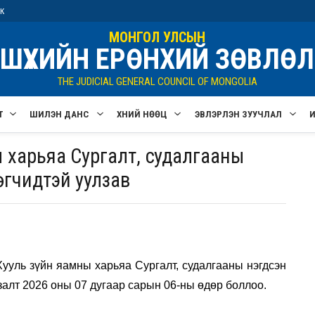
ик
МОНГОЛ УЛСЫН
ШҮҮХИЙН ЕРӨНХИЙ ЗӨВЛӨЛ
THE JUDICIAL GENERAL COUNCIL OF MONGOLIA
Т
ШИЛЭН ДАНС
ХҮНИЙ НӨӨЦ
ЭВЛЭРҮҮЛЭН ЗУУЧЛАЛ
 харьяа Сургалт, судалгааны
өгчидтэй уулзав
уль зүйн яамны харьяа Сургалт, судалгааны нэгдсэн
алт 2026 оны 07 дугаар сарын 06-ны өдөр боллоо.