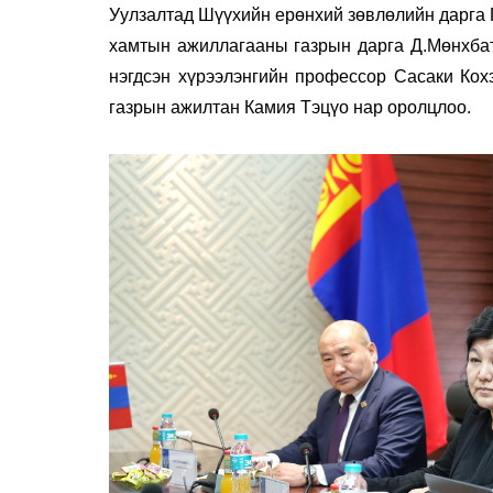
Уулзалтад Шүүхийн ерөнхий зөвлөлийн дарга 
хамтын ажиллагааны газрын дарга Д.Мөнхбат
нэгдсэн хүрээлэнгийн профессор Сасаки Кох
газрын ажилтан Камия Тэцүо нар оролцлоо.