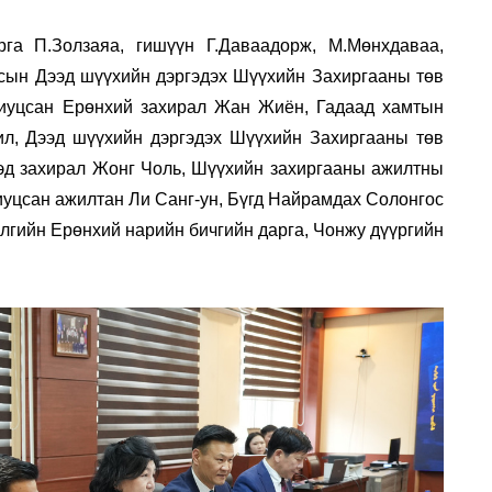
га П.Золзаяа, гишүүн Г.Даваадорж, М.Мөнхдаваа,
сын Дээд шүүхийн дэргэдэх Шүүхийн Захиргааны төв
риуцсан Ерөнхий захирал Жан Жиён, Гадаад хамтын
ил, Дээд шүүхийн дэргэдэх Шүүхийн Захиргааны төв
эд захирал Жонг Чоль, Шүүхийн захиргааны ажилтны
иуцсан ажилтан Ли Санг-ун, Бүгд Найрамдах Солонгос
үлгийн Ерөнхий нарийн бичгийн дарга, Чонжу дүүргийн