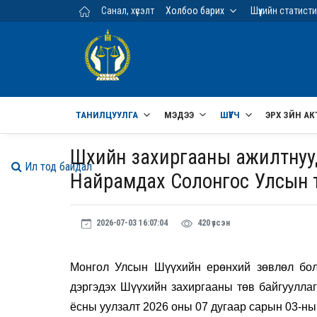
Үндсэн агуулга руу шилжих
Санал, хүсэлт
Холбоо барих
Шүүхийн статист
ТАНИЛЦУУЛГА
МЭДЭЭ
ШҮҮГЧ
ЭРХ ЗҮЙН АК
Шүүхийн захиргааны ажилтнуу
Ил тод байдал
Найрамдах Солонгос Улсын 
2026-07-03 16:07:04
420 үзсэн
Монгол Улсын Шүүхийн ерөнхий зөвлөл бо
дэргэдэх Шүүхийн захиргааны төв байгуулла
ёсны уулзалт 2026 оны 07 дугаар сарын 03-ны