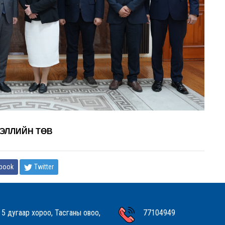
ЭЛЛИЙН ТӨВ
book
Twitter
 5 дугаар хороо, Тасганы овоо,
77104949