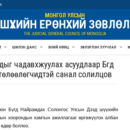
ик
МОНГОЛ УЛСЫН
ШҮҮХИЙН ЕРӨНХИЙ ЗӨВЛӨЛ
THE JUDICIAL GENERAL COUNCIL OF MONGOLIA
Т
ШИЛЭН ДАНС
ХҮНИЙ НӨӨЦ
ЭВЛЭРҮҮЛЭН ЗУУЧЛАЛ
дыг чадавхжуулах асуудлаар Бүгд
төлөөлөгчидтэй санал солилцов
лон Бүгд Найрамдах Солонгос Улсын Дээд шүүхийн
гын хоорондын хамтын ажиллагааг өргөжүүлэх албан
 өдөр боллоо.