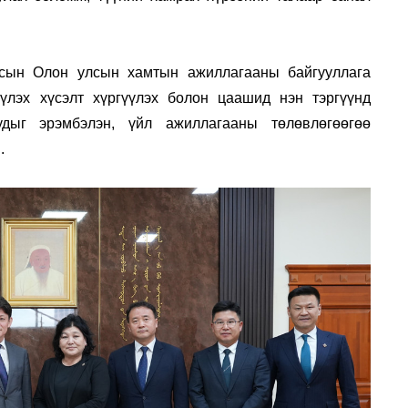
лсын Олон улсын хамтын ажиллагааны байгууллага
үүлэх хүсэлт хүргүүлэх болон цаашид нэн тэргүүнд
удыг эрэмбэлэн, үйл ажиллагааны төлөвлөгөөгөө
.