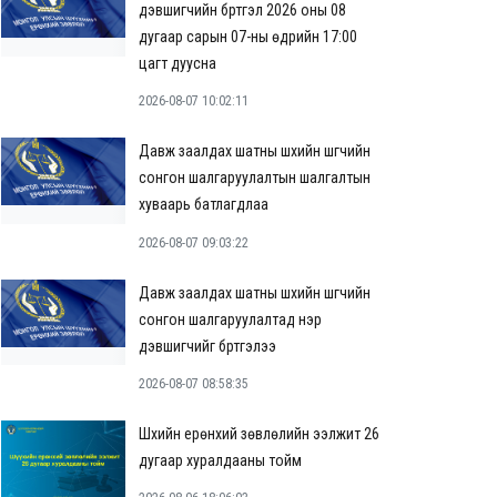
дэвшигчийн бүртгэл 2026 оны 08
дугаар сарын 07-ны өдрийн 17:00
цагт дуусна
2026-08-07 10:02:11
Давж заалдах шатны шүүхийн шүүгчийн
сонгон шалгаруулалтын шалгалтын
хуваарь батлагдлаа
2026-08-07 09:03:22
Давж заалдах шатны шүүхийн шүүгчийн
сонгон шалгаруулалтад нэр
дэвшигчийг бүртгэлээ
2026-08-07 08:58:35
Шүүхийн ерөнхий зөвлөлийн ээлжит 26
дугаар хуралдааны тойм