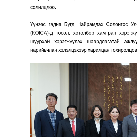
солилцлоо.
Үүнээс гадна Бүгд Найрамдах Солонгос У
(KOICA)-д төсөл, хөтөлбөр хамтран хэрэгж
шуурхай хэрэгжүүлэх шаардлагатай ажлу
нарийвчлан хэлэлцэхээр харилцан тохиролцов