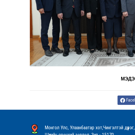
МЭДЭ
Face
Монгол Улс, Улаанбаатар хот,Чингэлтэй дүүрэг,
Шүүхийн ерөнхий зөвлөл, Зип - 15170