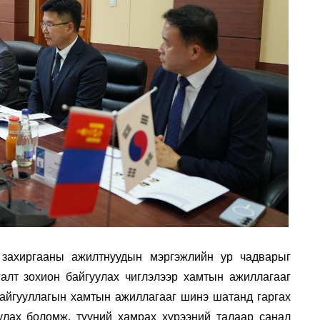
 захиргааны ажилтнуудын мэргэжлийн ур чадварыг
галт зохион байгуулах чиглэлээр хамтын ажиллагааг
байгууллагын хамтын ажиллагааг шинэ шатанд гаргах
улах боломж, түүний хамрах хүрээний талаар санал