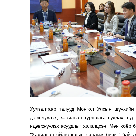
Уулзалтаар талууд Монгол Улсын шүүхийн
дээшлүүлэх, харилцан туршлага судлах, сур
идэвхжүүлэх асуудлыг хэлэлцсэн. Мөн хоёр 
“Харилцан ойлголцлын санамж бичиг” байгу