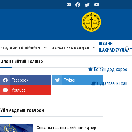
ШҮҮХИЙН
ИРГЭДИЙН ТӨЛӨӨЛӨГЧ
ХАРААТ БУС БАЙДАЛ
ЦАХИМЖУУЛАЛ
Олон нийтийн сүлжээ
Ёс зүйн дэд хороо
Facebook
Twitter
Судалгааны сан
Youtube
Үйл явдлын товчоон
Хяналтын шатны шүүхийн шүүгчид нэр