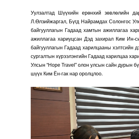
Уулзалтад Шүүхийн ерөнхий зөвлөлийн дар
Л.Өлзийжаргал, Бүгд Найрамдах Солонгос Ул
байгууллагын Гадаад хамтын ажиллагаа ха
ажиллагаа хариуцсан Дэд захирал Ким Ин-с
байгууллагын Гадаад харилцааны хэлтсийн д
сургалтын хүрээлэнгийн Гадаад харилцаа хар
Улсын “Hope Travel” олон улсын сайн дурын б
шүүх Ким Ён-гак нар оролцлоо.