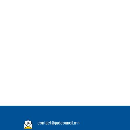
contact@judcouncil.mn