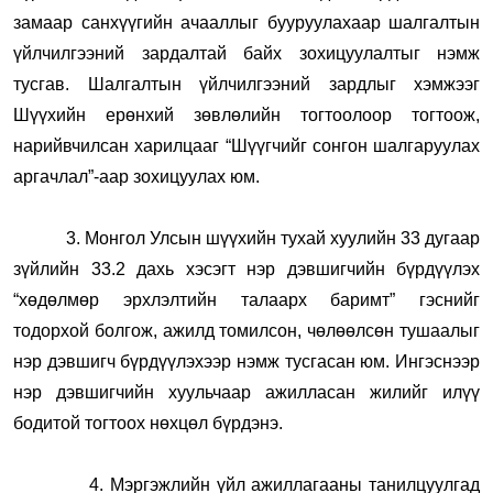
замаар санхүүгийн ачааллыг бууруулахаар шалгалтын
үйлчилгээний зардалтай байх зохицуулалтыг нэмж
тусгав. Шалгалтын үйлчилгээний зардлыг хэмжээг
Шүүхийн ерөнхий зөвлөлийн тогтоолоор тогтоож,
нарийвчилсан харилцааг “Шүүгчийг сонгон шалгаруулах
аргачлал”-аар зохицуулах юм.
3. Монгол Улсын шүүхийн тухай хуулийн 33 дугаар
зүйлийн 33.2 дахь хэсэгт нэр дэвшигчийн бүрдүүлэх
“хөдөлмөр эрхлэлтийн талаарх баримт” гэснийг
тодорхой болгож, ажилд томилсон, чөлөөлсөн тушаалыг
нэр дэвшигч бүрдүүлэхээр нэмж тусгасан юм. Ингэснээр
нэр дэвшигчийн хуульчаар ажилласан жилийг илүү
бодитой тогтоох нөхцөл бүрдэнэ.
4. Мэргэжлийн үйл ажиллагааны танилцуулгад