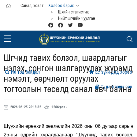
Үндсэн агуулга руу шилжих
Санал, хүсэлт
Холбоо барих
Шүүхийн статистик
Нийт шүүгчийн чуулган
Шүүгчид тавих болзол, шаардлагыг
үнэлэх, сонгон шалгаруулах журамд
Ил тод байдал
Ёс зүйн дэд хороо
нэмэлт, өөрчлөлт оруулах
тогтоолын төсөлд санал авч байна
Судалгааны сан
2026-06-25 20:18:32
1266 үзсэн
Шүүхийн ерөнхий зөвлөлийн 2026 оны 06 дугаар сарын
25-ны өдрийн хуралдаанаар “Шүүгчид тавих болзол,