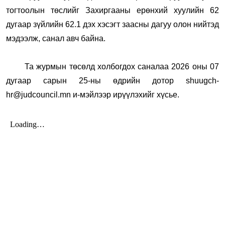
тогтоолын төслийг Захиргааны ерөнхий хуулийн 62
дугаар зүйлийн 62.1 дэх хэсэгт заасны дагуу олон нийтэд
мэдээлж, санал авч байна.
Та журмын төсөлд холбогдох саналаа 2026 оны 07
дугаар сарын 25-ны өдрийн дотор
shuugch-
hr@judcouncil.mn
и-мэйлээр ирүүлэхийг хүсье.