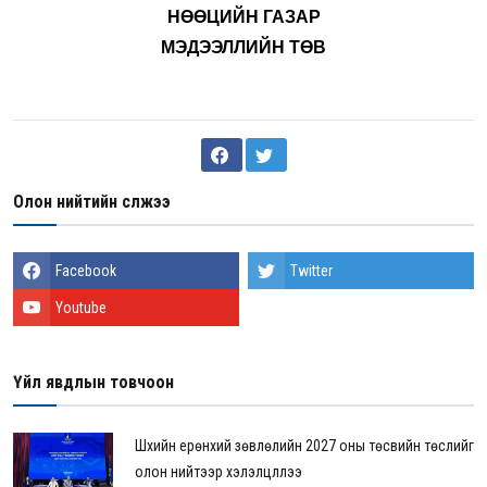
НӨӨЦИЙН ГАЗАР
МЭДЭЭЛЛИЙН ТӨВ
Олон нийтийн сүлжээ
Facebook
Twitter
Youtube
Үйл явдлын товчоон
Шүүхийн ерөнхий зөвлөлийн 2027 оны төсвийн төслийг
олон нийтээр хэлэлцүүллээ