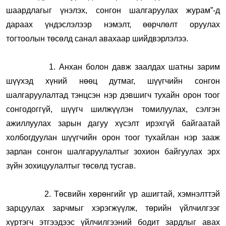
шаардлагыг үнэлэх, сонгон шалгаруулах журам”-д
дараах үндэслэлээр нэмэлт, өөрчлөлт оруулах
тогтоолын төсөлд санал авахаар шийдвэрлэлээ.
1. Анхан болон давж заалдах шатны зарим
шүүхэд хүний нөөц дутмаг, шүүгчийн сонгон
шалгаруулалтад тэнцсэн нэр дэвшигч тухайн орон тоог
сонгодоггүй, шүүгч шилжүүлэн томилуулах, сэлгэн
ажиллуулах зарын дагуу хүсэлт ирэхгүй байгаатай
холбогдуулан шүүгчийн орон тоог тухайлан нэр зааж
зарлан сонгон шалгаруулалтыг зохион байгуулах эрх
зүйн зохицуулалтыг төсөлд тусгав.
2. Төсвийн хөрөнгийг үр ашигтай, хэмнэлттэй
зарцуулах зарчмыг хэрэгжүүлж, төрийн үйлчилгээг
хүртэгч этгээдээс үйлчилгээний бодит зардлыг авах