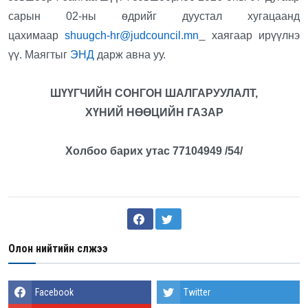
сарын 02-ны өдрийг дуустал хугацаанд
цахимаар
shuugch-hr@judcouncil.mn
хаягаар ирүүлнэ
үү. Маягтыг
ЭНД
дарж авна уу.
ШҮҮГЧИЙН СОНГОН ШАЛГАРУУЛАЛТ,
ХҮНИЙ НӨӨЦИЙН ГАЗАР
Холбоо барих утас 77104949 /54/
Олон нийтийн сүлжээ
Facebook
Twitter