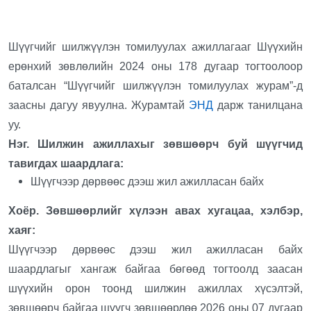
Шүүгчийг шилжүүлэн томилуулах ажиллагааг Шүүхийн
ерөнхий зөвлөлийн 2024 оны 178 дугаар тогтоолоор
баталсан “Шүүгчийг шилжүүлэн томилуулах журам”-д
заасны дагуу явуулна. Журамтай
ЭНД
дарж танилцана
уу.
Нэг. Шилжин ажиллахыг зөвшөөрч буй шүүгчид
тавигдах шаардлага:
Шүүгчээр дөрвөөс дээш жил ажилласан байх
Хоёр. Зөвшөөрлийг хүлээн авах хугацаа, хэлбэр,
хаяг:
Шүүгчээр дөрвөөс дээш жил ажилласан байх
шаардлагыг хангаж байгаа бөгөөд тогтоолд заасан
шүүхийн орон тоонд шилжин ажиллах хүсэлтэй,
зөвшөөрч байгаа шүүгч зөвшөөрлөө 2026 оны 07 дугаар