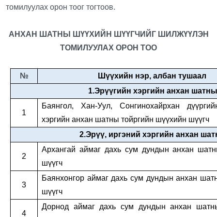
томилуулах орон тоог тогтоов.
АНХАН ШАТНЫ ШҮҮХИЙН ШҮҮГЧИЙГ ШИЛЖҮҮЛЭН
ТОМИЛУУЛАХ ОРОН ТОО
№
Шүүхийн нэр, албан тушаал
1.Эрүүгийн хэргийн анхан шатн
Баянгол, Хан-Уул, Сонгинохайрхан дүүргий
1
хэргийн анхан шатны тойргийн шүүхийн шүүгч
2.Эрүү, иргэний хэргийн анхан ша
Архангай аймаг дахь сум дундын анхан шат
2
шүүгч
Баянхонгор аймаг дахь сум дундын анхан ша
3
шүүгч
Дорнод аймаг дахь сум дундын анхан шат
4