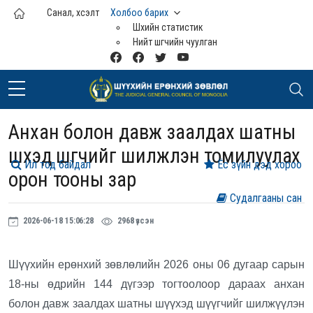
Үндсэн агуулга руу шилжих
Санал, хүсэлт
Холбоо барих
Шүүхийн статистик
Нийт шүүгчийн чуулган
Анхан болон давж заалдах шатны
шүүхэд шүүгчийг шилжүүлэн томилуулах
Ил тод байдал
Ёс зүйн дэд хороо
орон тооны зар
Судалгааны сан
2026-06-18 15:06:28
2968 үзсэн
Шүүхийн ерөнхий зөвлөлийн 2026 оны 06 дугаар сарын
18-ны өдрийн 144 дүгээр тогтоолоор дараах анхан
болон давж заалдах шатны шүүхэд шүүгчийг шилжүүлэн