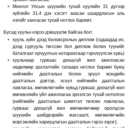
Монгол Улсын шүүхийн тухай хуулийн 31 дүгээр
зүйлийн 31.4 дэх хэсэгт заасан шаардлагын аль
нэгийг хангасан тухай нотлох баримт.
Бусад хуульч нэрээ дэвшүүлж байгаа бол:
хууль зүйн дээд боловсролын диплом (гадаадад их,
дээд сургууль төгссөн бол диплом болон түүнийг
баталгаат орчуулгын нотариатаар гэрчлүүлсэн хувь)
хуульчаар гурваас доошгүй жил ажилласан
хөдөлмөр эрхлэлтийн талаарх нотлох баримт буюу
нийгмийн даатгалын болон эрүүл мэндийн
даатгалын дэвтэр, эсхүл нийгмийн даатгалын
лавлагаа, өмгөөлөгчийн хувьд гурваас доошгүй жил
өмгөөллийн үйл ажиллагаа эрхэлсэн тухай нотолгоо
(нийгмийн даатгалын шимтгэл төлсөн лавлагаа,
гурваас доошгүй жил өмгөөлөгчөөр оролцсон
шүүхийн шийдвэрийн жагсаалт, өмгөөлөгчийн
мэргэжлийн хариуцлагын даатгалын гэрээ зэрэг);