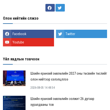
Олон нийтийн сүлжээ
Facebook
Twitter
Youtube
Үйл явдлын товчоон
Шүүхийн ерөнхий зөвлөлийн 2027 оны төсвийн төслийг
олон нийтээр хэлэлцүүллээ
2026-08-05 14:48:54
Шүүхийн ерөнхий зөвлөлийн ээлжит 26 дугаар
хуралдааны тов