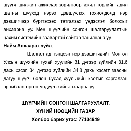
шүүгч шилжин ажиллах зорилгоор ижил төрлийн адил
шатны шүүхэд нэрээ дэвшүүлэх тохиолдолд нэр
дэвшигчээр бүртгэхээс татгалзах үндэслэл болохыг
анхаарна уу. Мөн шүүгчийн сонгон шалгаруулалтын
цахим системийн заавартай сайтар танилцана уу.
Найм.Анхаарах зүйл:
Шалгалтад тэнцсэн нэр дэвшигчдийг Монгол
Улсын шүүхийн тухай хуулийн 31 дүгээр зүйлийн 31.6
дахь хэсэг, 34 дүгээр зүйлийн 34.8 дахь хэсэгт заасны
дагуу шүүгч болон бусад хуульчийн квотыг харгалзан
эрэмбэлж өргөн мэдүүлэхийг анхаарна уу.
ШҮҮГЧИЙН СОНГОН ШАЛГАРУУЛАЛТ,
ХҮНИЙ НӨӨЦИЙН ГАЗАР
Холбоо барих утас: 77104949