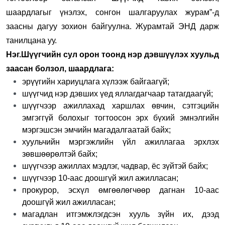
шаардлагыг үнэлэх, сонгон шалгаруулах журам”-д
заасны дагуу зохион байгуулна. Журамтай
ЭНД
дарж
танилцана уу.
Нэг.Шүүгчийн сул орон тоонд нэр дэвшүүлэх хуульд
заасан болзол, шаардлага:
эрүүгийн хариуцлага хүлээж байгаагүй;
шүүгчид нэр дэвших үед яллагдагчаар татагдаагүй;
шүүгчээр ажиллахад харшлах өвчин, сэтгэцийн
эмгэггүй болохыг тогтоосон эрх бүхий эмнэлгийн
мэргэшсэн эмчийн магадалгаатай байх;
хуульчийн мэргэжлийн үйл ажиллагаа эрхлэх
зөвшөөрөлтэй байх;
шүүгчээр ажиллах мэдлэг, чадвар, ёс зүйтэй байх;
шүүгчээр 10-аас доошгүй жил ажилласан;
прокурор, эсхүл өмгөөлөгчөөр дагнан 10-аас
доошгүй жил ажилласан;
магадлан итгэмжлэгдсэн хууль зүйн их, дээд