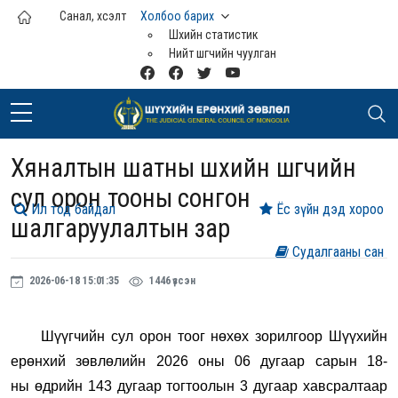
Үндсэн агуулга руу шилжих
Санал, хүсэлт
Холбоо барих
Шүүхийн статистик
Нийт шүүгчийн чуулган
Хяналтын шатны шүүхийн шүүгчийн
сул орон тооны сонгон
Ил тод байдал
Ёс зүйн дэд хороо
шалгаруулалтын зар
Судалгааны сан
2026-06-18 15:01:35
1446 үзсэн
Шүүгчийн сул орон тоог нөхөх зорилгоор Шүүхийн
ерөнхий зөвлөлийн 2026 оны 06 дугаар сарын 18-
ны өдрийн 143 дугаар тогтоолын 3 дугаар хавсралтаар