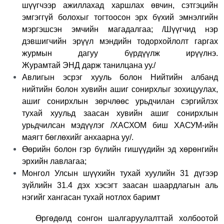
шүүгчээр ажиллахад харшлах өвчин, сэтгэцийн
эмгэггүй болохыг тогтоосон эрх бүхий эмнэлгийн
мэргэшсэн эмчийн магадалгаа; /Шүүгчид нэр
дэвшигчийн эрүүл мэндийн тодорхойлолт гаргах
журмын дагуу бүрдүүлж ирүүлнэ.
Журамтай
ЭНД
дарж танилцана уу./
Авлигын эсрэг хууль болон Нийтийн албанд
нийтийн болон хувийн ашиг сонирхлыг зохицуулах,
ашиг сонирхлын зөрчлөөс урьдчилан сэргийлэх
тухай хуульд заасан хувийн ашиг сонирхлын
урьдчилсан мэдүүлэг /ХАСХОМ биш ХАСУМ-ийн
маягт бөглөхийг анхаарна уу/.
Өөрийн болон гэр бүлийн гишүүдийн эд хөрөнгийн
эрхийн лавлагаа;
Монгол Улсын шүүхийн тухай хуулийн 31 дүгээр
зүйлийн 31.4 дэх хэсэгт заасан шаардлагын аль
нэгийг хангасан тухай нотлох баримт
Өргөдөлд сонгон шалгаруулалттай холбоотой