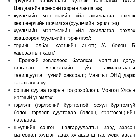
эрүүгийн хариуцлага хүлээж байгаагүй тухай
Цагдаагийн ерөнхий газрын лавлагаа;
хуульчийн мэргэжлийн үйл ажиллагаа эрхлэх
зөвшөөрлийн гэрчилгээ (хуульчийн гэрчилгээ)
хуульчийн мэргэжлийн үйл ажиллагаа эрхлэх
зөвшөөрөл /хуульчийн гэрчилгээ/;
төрийн албан хаагчийн анкет; /А болон Б
хавсралтын хамт/
Ерөнхий зөвлөлөөс баталсан маягтын дагуу
гаргасан мэргэжлийн үйл ажиллагааны
танилцуулга, түүний хавсралт; Маягтыг
ЭНД
дарж
татаж авна уу.
оршин суугаа газрын тодорхойлолт, Монгол Улсын
иргэний үнэмлэх;
гэрлэлт (гэрлэсний бүртгэлтэй, эсхүл бүртгэлгүй
болон гэрлэлт дуусгавар болсон, сэргээсэн)-ийн
лавлагаа;
шүүгчийн сонгон шалгаруулалтын зард заасан
материал хүлээн авах хугацаанд гаргуулж авсан