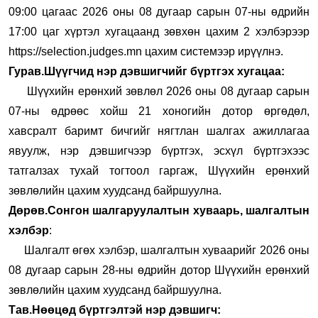
09:00 цагаас 2026 оны 08 дугаар сарын 07-ны өдрийн
17:00 цаг хүртэл хугацаанд зөвхөн цахим 2 хэлбэрээр
https://selection.judges.mn цахим системээр ирүүлнэ.
Гурав.Шүүгчид нэр дэвшигчийг бүртгэх хугацаа:
Шүүхийн ерөнхий зөвлөл 2026 оны 08 дугаар сарын
07-ны өдрөөс хойш 21 хоногийн дотор өргөдөл,
хавсралт баримт бичгийг нягтлан шалгах ажиллагаа
явуулж, нэр дэвшигчээр бүртгэх, эсхүл бүртгэхээс
татгалзах тухай тогтоол гаргаж, Шүүхийн ерөнхий
зөвлөлийн цахим хуудсанд байршуулна.
Дөрөв.Сонгон шалгаруулалтын хуваарь, шалгалтын
хэлбэр
:
Шалгалт өгөх хэлбэр, шалгалтын хуваарийг 2026 оны
08 дугаар сарын 28-ны өдрийн дотор Шүүхийн ерөнхий
зөвлөлийн цахим хуудсанд байршуулна.
Тав.Нөөцөд бүртгэлтэй нэр дэвшигч: