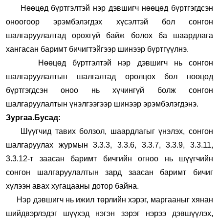
Нөөцөд бүртгэлтэй нэр дэвшигч нөөцөд бүртгэгдсэн
оноогоор эрэмбэлэгдэх хүсэлтэй бол сонгон
шалгаруулалтад орохгүй байж болох ба шаардлага
хангасан баримт бичигтэйгээр шинээр бүртгүүлнэ.
Нөөцөд бүртгэлтэй нэр дэвшигч нь сонгон
шалгаруулалтын шалгалтад оролцох бол нөөцөд
бүртгэгдсэн оноо нь хүчингүй болж сонгон
шалгаруулалтын үнэлгээгээр шинээр эрэмбэлэгдэнэ.
Зургаа.Бусад:
Шүүгчид тавих болзол, шаардлагыг үнэлэх, сонгон
шалгаруулах журмын 3.3.3, 3.3.6, 3.3.7, 3.3.9, 3.3.11,
3.3.12-т заасан баримт бичгийн огноо нь шүүгчийн
сонгон шалгаруулалтын зард заасан баримт бичиг
хүлээн авах хугацааны дотор байна.
Нэр дэвшигч нь ижил төрлийн хэрэг, маргааныг хянан
шийдвэрлэдэг шүүхэд нэгэн зэрэг нэрээ дэвшүүлэх,