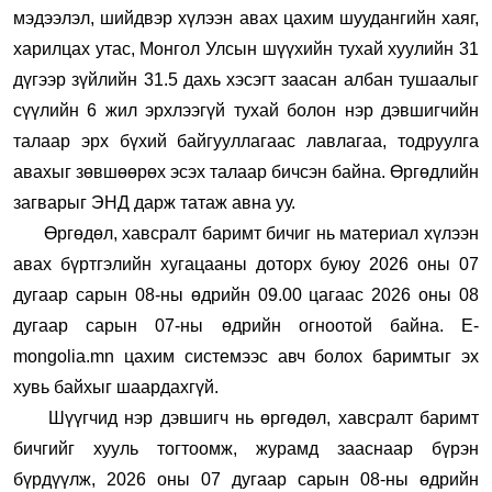
мэдээлэл, шийдвэр хүлээн авах цахим шуудангийн хаяг,
харилцах утас, Монгол Улсын шүүхийн тухай хуулийн 31
дүгээр зүйлийн 31.5 дахь хэсэгт заасан албан тушаалыг
сүүлийн 6 жил эрхлээгүй тухай болон нэр дэвшигчийн
талаар эрх бүхий байгууллагаас лавлагаа, тодруулга
авахыг зөвшөөрөх эсэх талаар бичсэн байна. Өргөдлийн
загварыг
ЭНД
дарж татаж авна уу.
Өргөдөл, хавсралт баримт бичиг нь материал хүлээн
авах бүртгэлийн хугацааны доторх буюу 2026 оны 07
дугаар сарын 08-ны өдрийн 09.00 цагаас 2026 оны 08
дугаар сарын 07-ны өдрийн огноотой байна. Е-
mongolia.mn цахим системээс авч болох баримтыг эх
хувь байхыг шаардахгүй.
Шүүгчид нэр дэвшигч нь өргөдөл, хавсралт баримт
бичгийг хууль тогтоомж, журамд зааснаар бүрэн
бүрдүүлж, 2026 оны 07 дугаар сарын 08-ны өдрийн