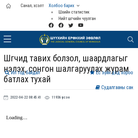
Үндсэн агуулга руу шилжих
Санал, хүсэлт
Холбоо барих
Шүүхийн статистик
Нийт шүүгчийн чуулган
Шүүгчид тавих болзол, шаардлагыг
үнэлэх, сонгон шалгаруулах журам
Ил тод байдал
Ёс зүйн дэд хороо
батлах тухай
Судалгааны сан
2022-04-22 08:45:41
11936 үзсэн