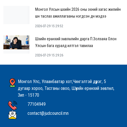
Монгол Улсын шүүхийн 2026 оны эхний хагас жилийн
шүүн таслах ажиллагааны нэгдсэн дүн мэдээ
2026-07-29 15:29:52
Шүүхийн ерөнхий зөвлөлийн дарга П.Золзаяа Олон
Улсын бага хуралд илтгэл тавилаа
2026-07-29 15:29:26
Монгол Улс, Улаанбаатар хот,Чингэлтэй дүүрэг, 5
дугаар хороо, Тасганы овоо, Шүүхийн ерөнхий зөвлөл,
Зип - 15170
77104949
contact@judcouncil.mn