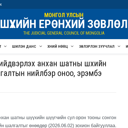
ик
МОНГОЛ УЛСЫН
ШҮҮХИЙН ЕРӨНХИЙ ЗӨВЛӨЛ
THE JUDICIAL GENERAL COUNCIL OF MONGOLIA
Т
ШИЛЭН ДАНС
ХҮНИЙ НӨӨЦ
ЭВЛЭРҮҮЛЭН ЗУУЧЛАЛ
шийдвэрлэх анхан шатны шүүхийн
лгалтын нийлбэр оноо, эрэмбэ
нхан шатны шүүхийн
шүүгчийн сул орон тооны сонгон
йн шалгалтыг өнөөдөр (2026.06.02) зохион байгууллаа.