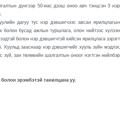
галтын дүнгээр 50-иас дээш оноо авч тэнцсэн 3 нэр
н.
ийн дагуу тус нэр дэвшигчээс авсан ярилцлагын
ах болон бусад ажлын туршлага, олон нийтээс хүлээн
гээдтэй болон нэр дэвшигчтэй хийсэн ярилцлага зэрэгт
. Хуульд зааснаар нэр дэвшигчийг хууль зүйн мэдлэг,
 зүй, зан төлөвийн шалгалтын оноог нэгтгэн нийлбэр
болон эрэмбэтэй танилцана уу.