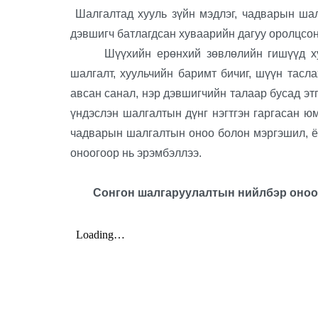
Шалгалтад хууль зүйн мэдлэг, чадварын шал
дэвшигч батлагдсан хуваарийн дагуу оролцсо
Шүүхийн ерөнхий зөвлөлийн гишүүд хуул
шалгалт, хуульчийн баримт бичиг, шүүн тасл
авсан санал, нэр дэвшигчийн талаар бусад эт
үндэслэн шалгалтын дүнг нэгтгэн гаргасан юм
чадварын шалгалтын оноо болон мэргэшил, ёс
оноогоор нь эрэмбэллээ.
Сонгон шалгаруулалтын нийлбэр оноо 