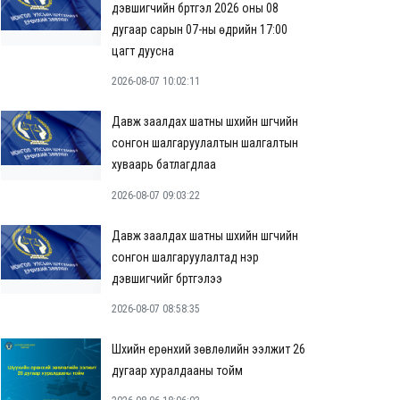
дэвшигчийн бүртгэл 2026 оны 08
дугаар сарын 07-ны өдрийн 17:00
цагт дуусна
2026-08-07 10:02:11
Давж заалдах шатны шүүхийн шүүгчийн
сонгон шалгаруулалтын шалгалтын
хуваарь батлагдлаа
2026-08-07 09:03:22
Давж заалдах шатны шүүхийн шүүгчийн
сонгон шалгаруулалтад нэр
дэвшигчийг бүртгэлээ
2026-08-07 08:58:35
Шүүхийн ерөнхий зөвлөлийн ээлжит 26
дугаар хуралдааны тойм