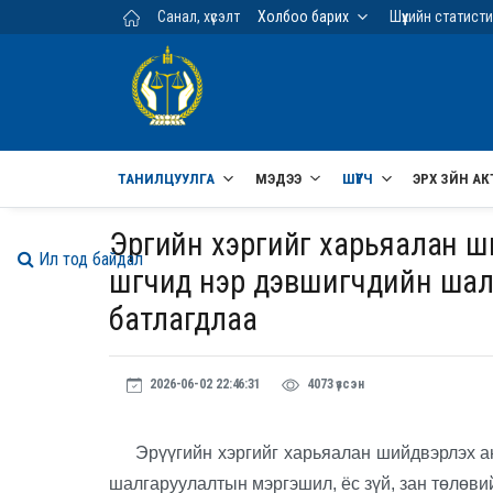
Үндсэн агуулга руу шилжих
Санал, хүсэлт
Холбоо барих
Шүүхийн статист
ТАНИЛЦУУЛГА
МЭДЭЭ
ШҮҮГЧ
ЭРХ ЗҮЙН АК
Эрүүгийн хэргийг харьяалан 
Ил тод байдал
шүүгчид нэр дэвшигчдийн ша
батлагдлаа
2026-06-02 22:46:31
4073 үзсэн
Эрүүгийн хэргийг харьяалан шийдвэрлэх а
шалгаруулалтын мэргэшил, ёс зүй, зан төлөви