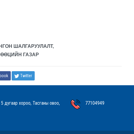
НГОН ШАЛГАРУУЛАЛТ,
НӨӨЦИЙН ГАЗАР
book
Twitter
 5 дугаар хороо, Тасганы овоо,
77104949