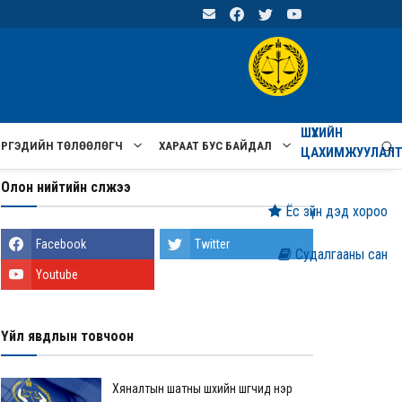
ШҮҮХИЙН
ИРГЭДИЙН ТӨЛӨӨЛӨГЧ
ХАРААТ БУС БАЙДАЛ
ЦАХИМЖУУЛАЛ
Олон нийтийн сүлжээ
Ёс зүйн дэд хороо
Facebook
Twitter
Судалгааны сан
Youtube
Үйл явдлын товчоон
Хяналтын шатны шүүхийн шүүгчид нэр