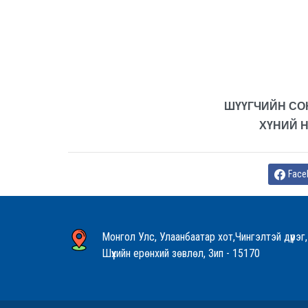
ШҮҮГЧИЙН СО
ХҮНИЙ 
Face
Монгол Улс, Улаанбаатар хот,Чингэлтэй дүүрэг,
Шүүхийн ерөнхий зөвлөл, Зип - 15170