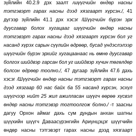
зүйлийн 40.2.9 дэх заалт
/
шүүгчийн өндөр насны
тэтгэвэрт гарах насны дээд хязгаарт хүрсэн./,
41
дүгээр зүйлийн 41.1 дэх хэсэг /
Шүүгчийн бүрэн эрх
дуусгавар болох хугацааг шүүгчийн өндөр насны
тэтгэвэрт гарах насны дээд хязгаарт хүрсэн бол уг
насанд хүрэх сарын сүүлийн өдрөөр, бусад үндэслэлээр
шүүгчийн бүрэн эрхийг хугацаанаас нь өмнө дуусгавар
болгох шийдвэр гарсан бол уг шийдвэр хүчин төгөлдөр
болсон өдрөөр тоолно.
/,
47 дугаар зүйлийн 47.6 дахь
хэсэг
/Шүүгчийн
өндөр насны тэтгэвэрт гарах насны
дээд хязгаар 60 нас байх ба 55 насанд хүрсэн, эсхүл
шүүгчээр нийт 25 жил ажилласан шүүгч өөрөө хүсвэл
өндөр насны тэтгэвэр тогтоолгож болно.
/
-т заасны
дагуу Орхон аймаг дахь сум дундын анхан шатны
шүүхийн шүүгч Даваасүрэнгийн Ариунцэцэг шүүгчийн
өндөр насны тэтгэвэрт гарах насны дээд хязгаарт