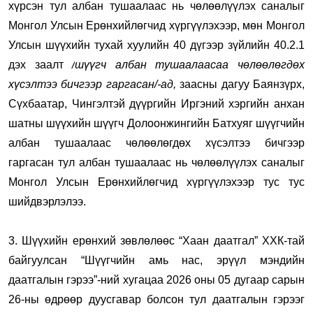
хүрсэн тул
албан тушаалаас нь чөлөөлүүлэх
саналыг
Монгол Улсын Ерөнхийлөгчид хүргүүлэхээр,
м
өн Монгол
Улсын шүүхийн тухай хуулийн 40 дүгээр зүйлийн 40.2.1
дэх заалт
/
шүүгч албан тушаалаасаа чөлөөлөгдөх
хүсэлтээ бичгээр гаргасан
/-ад,
заасны дагуу Баянзүрх,
Сүхбаатар, Чингэлтэй дүүргийн Иргэний хэргийн анхан
шатны шүүхийн шүүгч Долоонжингийн Батхуяг шүүгчийн
албан тушаалаас чөлөөлөгдөх хүсэлтээ бичгээр
гаргасан тул албан тушаалаас нь чөлөөлүүлэх саналыг
Монгол Улсын Ерөнхийлөгчид хүргүүлэхээр тус тус
шийдвэрлэлээ.
3. Шүүхийн ерөнхий зөвлөлөөс “Хаан даатгал” ХХК-тай
байгуулсан “Шүүгчийн амь нас, эрүүл мэндийн
даатгалын гэрээ”-ний хугацаа 2026 оны 05 дугаар сарын
26-ны өдрөөр дуусгавар болсон тул даатгалын гэрээг