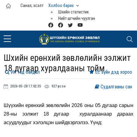
Үндсэн агуулга руу шилжих
Санал, хүсэлт
Холбоо барих
Шүүхийн статистик
Нийт шүүгчийн чуулган
Шүүхийн ерөнхий зөвлөлийн ээлжит
18 дугаар хуралдааны тойм
Ил тод байдал
Ёс зүйн дэд хороо
Судалгааны сан
2026-05-28 17:02:35
927 үзсэн
Шүүхийн ерөнхий зөвлөлийн 2026 оны 05 дугаар сарын
28-ны ээлжит 18 дугаар хуралдаанаар дараах
асуудлуудыг хэлэлцэн шийдвэрлэлээ. Үүнд: