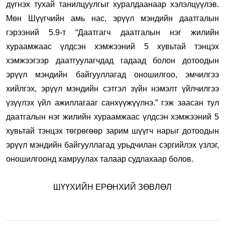
дүгнэх тухай танилцуулгыг хуралдаанаар хэлэлцүүлэв.
Мөн Шүүгчийн амь нас, эрүүл мэндийн даатгалын
гэрээний 5.9-т “Даатгагч даатгалын нэг жилийн
хураамжаас үлдсэн хэмжээний 5 хувьтай тэнцэх
хэмжээгээр даатгуулагчдад гадаад болон дотоодын
эрүүл мэндийн байгууллагад оношилгоо, эмчилгээ
хийлгэх, эрүүл мэндийн сэтгэл зүйн нэмэлт үйлчилгээ
үзүүлэх үйл ажиллагааг санхүүжүүлнэ.” гэж заасан тул
даатгалын нэг жилийн хураамжаас үлдсэн хэмжээний 5
хувьтай тэнцэх төгрөгөөр зарим шүүгч нарыг дотоодын
эрүүл мэндийн байгууллагад урьдчилан сэргийлэх үзлэг,
оношилгоонд хамруулах талаар судлахаар болов.
ШҮҮХИЙН ЕРӨНХИЙ ЗӨВЛӨЛ