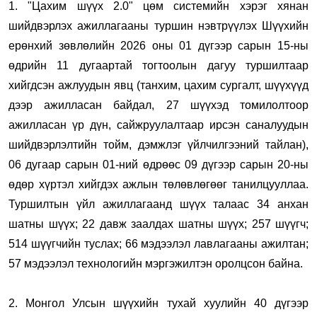
1. "Цахим шүүх 2.0" цөм системийн хэрэг хянан
шийдвэрлэх ажиллагааны туршин нэвтрүүлэх Шүүхийн
ерөнхий зөвлөлийн 2026 оны 01 дүгээр сарын 15-ны
өдрийн 11 дугаартай тогтоолын дагуу туршилтаар
хийгдсэн ажлуудын явц (танхим, цахим сургалт, шүүхүүд
дээр ажилласан байдал, 27 шүүхэд томилолтоор
ажилласан үр дүн, сайжруулалтаар ирсэн саналуудын
шийдвэрлэлтийн тойм, дэмжлэг үйлчилгээний тайлан),
06 дугаар сарын 01-ний өдрөөс 09 дүгээр сарын 20-ны
өдөр хүртэл хийгдэх ажлын төлөвлөгөөг танилцууллаа.
Туршилтын үйл ажиллагаанд шүүх талаас 34 анхан
шатны шүүх; 22 давж заалдах шатны шүүх; 257 шүүгч;
514 шүүгчийн туслах; 66 мэдээлэл лавлагааны ажилтан;
57 мэдээлэл технологийн мэргэжилтэн оролцсон байна.
2. Монгол Улсын шүүхийн тухай хуулийн 40 дүгээр