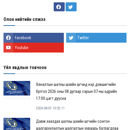
Олон нийтийн сүлжээ
Facebook
Twitter
Youtube
Үйл явдлын товчоон
Хяналтын шатны шүүхийн шүүгчид нэр дэвшигчийн
бүртгэл 2026 оны 08 дугаар сарын 07-ны өдрийн
17:00 цагт дуусна
2026-08-07 10:02:11
Давж заалдах шатны шүүхийн шүүгчийн сонгон
шалгаруулалтын шалгалтын хуваарь батлагдлаа