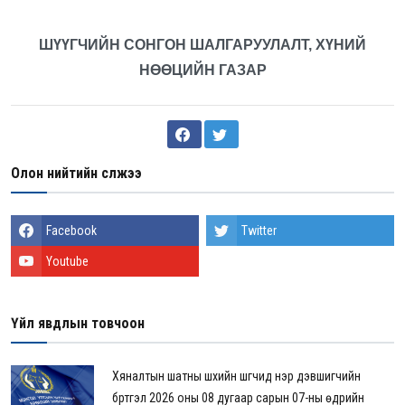
ШҮҮГЧИЙН СОНГОН ШАЛГАРУУЛАЛТ, ХҮНИЙ
НӨӨЦИЙН ГАЗАР
Олон нийтийн сүлжээ
Facebook
Twitter
Youtube
Үйл явдлын товчоон
Хяналтын шатны шүүхийн шүүгчид нэр дэвшигчийн
бүртгэл 2026 оны 08 дугаар сарын 07-ны өдрийн