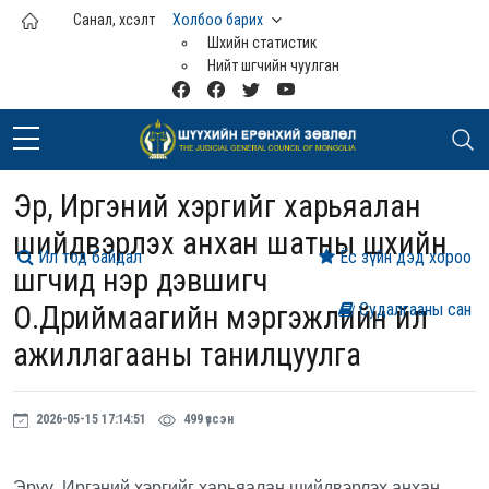
Үндсэн агуулга руу шилжих
Санал, хүсэлт
Холбоо барих
Шүүхийн статистик
Нийт шүүгчийн чуулган
Эрүү, Иргэний хэргийг харьяалан
шийдвэрлэх анхан шатны шүүхийн
Ил тод байдал
Ёс зүйн дэд хороо
шүүгчид нэр дэвшигч
О.Дүүриймаагийн мэргэжлийн үйл
Судалгааны сан
ажиллагааны танилцуулга
2026-05-15 17:14:51
499 үзсэн
Эрүү, Иргэний хэргийг харьяалан шийдвэрлэх анхан