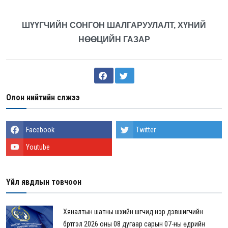
ШҮҮГЧИЙН СОНГОН ШАЛГАРУУЛАЛТ, ХҮНИЙ
НӨӨЦИЙН ГАЗАР
Олон нийтийн сүлжээ
Facebook
Twitter
Youtube
Үйл явдлын товчоон
Хяналтын шатны шүүхийн шүүгчид нэр дэвшигчийн
бүртгэл 2026 оны 08 дугаар сарын 07-ны өдрийн