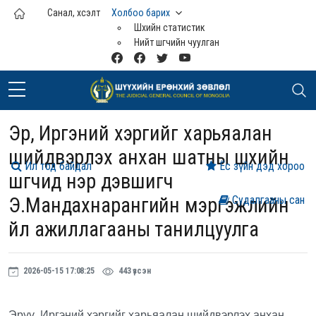
Үндсэн агуулга руу шилжих
Санал, хүсэлт
Холбоо барих
Шүүхийн статистик
Нийт шүүгчийн чуулган
Эрүү, Иргэний хэргийг харьяалан
шийдвэрлэх анхан шатны шүүхийн
Ил тод байдал
Ёс зүйн дэд хороо
шүүгчид нэр дэвшигч
Э.Мандахнарангийн мэргэжлийн
Судалгааны сан
үйл ажиллагааны танилцуулга
2026-05-15 17:08:25
443 үзсэн
Эрүү, Иргэний хэргийг харьяалан шийдвэрлэх анхан