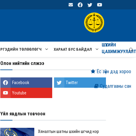
ШҮҮХИЙН
ИРГЭДИЙН ТӨЛӨӨЛӨГЧ
ХАРААТ БУС БАЙДАЛ
ЦАХИМЖУУЛАЛ
Олон нийтийн сүлжээ
Ёс зүйн дэд хороо
Facebook
Twitter
Судалгааны сан
Youtube
Үйл явдлын товчоон
Хяналтын шатны шүүхийн шүүгчид нэр