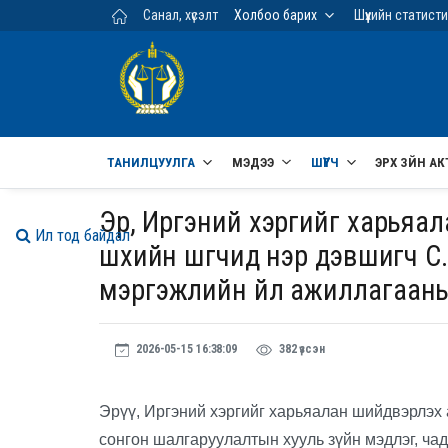
Үндсэн агуулга руу шилжих
Санал, хүсэлт
Холбоо барих
Шүүхийн статист
ТАНИЛЦУУЛГА
МЭДЭЭ
ШҮҮГЧ
ЭРХ ЗҮЙН АК
Эрүү, Иргэний хэргийг харья
Ил тод байдал
шүүхийн шүүгчид нэр дэвшигч
мэргэжлийн үйл ажиллагаан
2026-05-15 16:38:09
382 үзсэн
Эрүү, Иргэний хэргийг харьяалан шийдвэрлэх
сонгон шалгаруулалтын хууль зүйн мэдлэг, ч