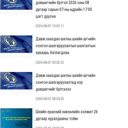
дэвшигчийн бүртгэл 2026 оны 08
дугаар сарын 07-ны өдрийн 17:00
цагт дуусна
2026-08-07 10:02:11
Давж заалдах шатны шүүхийн шүүгчийн
сонгон шалгаруулалтын шалгалтын
хуваарь батлагдлаа
2026-08-07 09:03:22
Давж заалдах шатны шүүхийн шүүгчийн
сонгон шалгаруулалтад нэр
дэвшигчийг бүртгэлээ
2026-08-07 08:58:35
Шүүхийн ерөнхий зөвлөлийн ээлжит 26
дугаар хуралдааны тойм