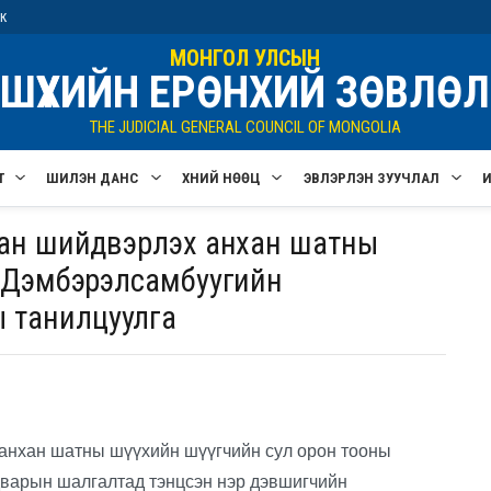
ик
МОНГОЛ УЛСЫН
ШҮҮХИЙН ЕРӨНХИЙ ЗӨВЛӨЛ
THE JUDICIAL GENERAL COUNCIL OF MONGOLIA
Т
ШИЛЭН ДАНС
ХҮНИЙ НӨӨЦ
ЭВЛЭРҮҮЛЭН ЗУУЧЛАЛ
алан шийдвэрлэх анхан шатны
 С.Дэмбэрэлсамбуугийн
ы танилцуулга
 анхан шатны шүүхийн шүүгчийн сул орон тооны
адварын шалгалтад тэнцсэн нэр дэвшигчийн