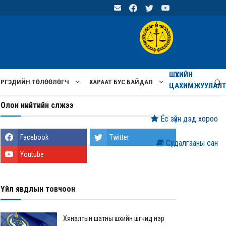
ШҮҮХИЙН
ИРГЭДИЙН ТӨЛӨӨЛӨГЧ
ХАРААТ БУС БАЙДАЛ
ЦАХИМЖУУЛАЛ
Олон нийтийн сүлжээ
Ёс зүйн дэд хороо
Facebook
Twitter
Судалгааны сан
Youtube
Үйл явдлын товчоон
Хяналтын шатны шүүхийн шүүгчид нэр