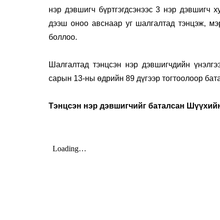
нэр дэвшигч бүртгэгдсэнээс 3 нэр дэвшигч х
дээш оноо авснаар уг шалгалтад тэнцэж, мэр
боллоо.
Шалгалтад тэнцсэн нэр дэвшигчдийн үнэлгэ
сарын 13-ны өдрийн 89 дүгээр тогтоолоор бат
Тэнцсэн нэр дэвшигчийг баталсан Шүүхийн