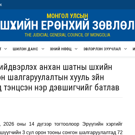
ик
МОНГОЛ УЛСЫН
ШҮҮХИЙН ЕРӨНХИЙ ЗӨВЛӨЛ
THE JUDICIAL GENERAL COUNCIL OF MONGOLIA
Т
ШИЛЭН ДАНС
ХҮНИЙ НӨӨЦ
ЭВЛЭРҮҮЛЭН ЗУУЧЛАЛ
шийдвэрлэх анхан шатны шүүхийн
он шалгаруулалтын хууль зүйн
 тэнцсэн нэр дэвшигчийг батлав
 2026 оны 14 дүгээр тогтоолоор Эрүүгийн хэргийг
үүгчийн 3 сул орон тооны сонгон шалгаруулалтад 72