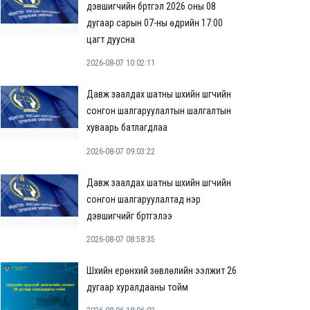
дэвшигчийн бүртгэл 2026 оны 08
дугаар сарын 07-ны өдрийн 17:00
цагт дуусна
2026-08-07 10:02:11
Давж заалдах шатны шүүхийн шүүгчийн
сонгон шалгаруулалтын шалгалтын
хуваарь батлагдлаа
2026-08-07 09:03:22
Давж заалдах шатны шүүхийн шүүгчийн
сонгон шалгаруулалтад нэр
дэвшигчийг бүртгэлээ
2026-08-07 08:58:35
Шүүхийн ерөнхий зөвлөлийн ээлжит 26
дугаар хуралдааны тойм