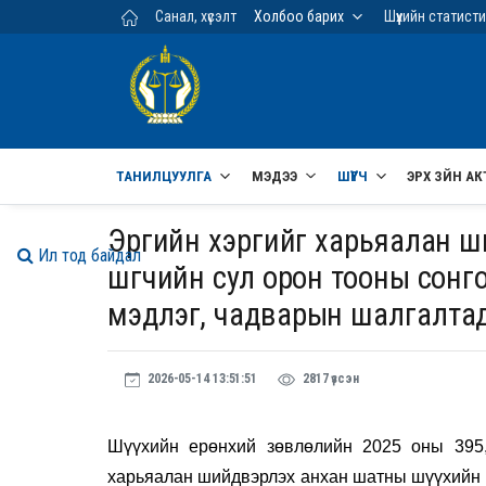
Үндсэн агуулга руу шилжих
Санал, хүсэлт
Холбоо барих
Шүүхийн статист
ТАНИЛЦУУЛГА
МЭДЭЭ
ШҮҮГЧ
ЭРХ ЗҮЙН АК
Эрүүгийн хэргийг харьяалан 
Ил тод байдал
шүүгчийн сул орон тооны сонг
мэдлэг, чадварын шалгалтад
2026-05-14 13:51:51
2817 үзсэн
Шүүхийн ерөнхий зөвлөлийн 2025 оны 395,
харьяалан шийдвэрлэх анхан шатны шүүхийн ш