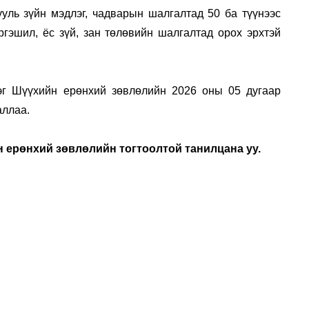
ууль зүйн мэдлэг, чадварын шалгалтад 50 ба түүнээс
гэшил, ёс зүй, зан төлөвийн шалгалтад орох эрхтэй
эг Шүүхийн ерөнхий зөвлөлийн 2026 оны 05 дугаар
аллаа.
 ерөнхий зөвлөлийн тогтоолтой танилцана уу.