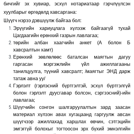
бичгийг эх хувиар, эсхүл нотариатаар гэрчлүүлсэн
хуулбарыг өргөдөлд хавсаргана:
Шүүгч нэрээ дэвшүүлж байгаа бол:
Эрүүгийн хариуцлага хүлээж байгаагүй тухай
Цагдаагийн ерөнхий газрын лавлагаа;
төрийн албан хаагчийн анкет (А болон Б
хавсралтын хамт)
Ерөнхий зөвлөлөөс баталсан маягтын дагуу
гаргасан мэргэжлийн үйл ажиллагааны
танилцуулга, түүний хавсралт; /маягтыг ЭНД дарж
татаж авна уу/
Гэрлэлт (гэрлэсний бүртгэлтэй, эсхүл бүртгэлгүй
болон гэрлэлт дуусгавар болсон, сэргээсний)-ийн
лавлагаа;
Шүүгчийн сонгон шалгаруулалтын зард заасан
материал хүлээн авах хугацаанд гаргуулж авсан
шүүгчээр ажиллахад харшлах өвчин, сэтгэцийн
эмгэггүй болохыг тогтоосон эрх бүхий эмнэлгийн