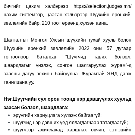
бичгийг цахим хэлбэрээр
https://selection.judges.mn/
цахим системээр, цаасан хэлбэрээр Шүүхийн ерөнхий
зөвлөлийн байр, 210 тоот өрөөнд хүлээн авна.
Шалгалтыг Монгол Улсын шүүхийн тухай хууль болон
Шүүхийн ерөнхий зөвлөлийн 2022 оны 57 дугаар
тогтоолоор баталсан “Шүүгчид тавих болзол,
шаардлагыг үнэлэх, сонгон шалгаруулах журам”-д
заасны дагуу зохион байгуулна.
Журамтай
ЭНД дарж
танилцана уу.
Нэг.Шүүгчийн сул орон тоонд нэр дэвшүүлэх хуульд
заасан болзол, шаардлага:
эрүүгийн хариуцлага хүлээж байгаагүй;
шүүгчид нэр дэвших үед яллагдагчаар татагдаагүй;
шүүгчээр ажиллахад харшлах өвчин, сэтгэцийн