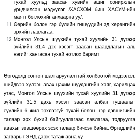
тухай хуульд заасан хувийн ашиг сонирхлын
урьдчилсан мэдүүлэг /ХАСХОМ биш ХАСУМ-ийн
маягт бөглөхийг анхаарна уу/.
Өөрийн болон гэр бүлийн гишүүдийн эд хөрөнгийн
эрхийн лавлагаа;
Монгол Улсын шүүхийн тухай хуулийн 31 дүгээр
зүйлийн 31.4 дэх хэсэгт заасан шаардлагын аль
нэгийг хангасан тухай нотлох баримт
Өргөдөлд сонгон шалгаруулалттай холбоотой мэдээлэл,
шийдвэр хүлээн авах цахим шуудангийн хаяг, харилцах
утас, Монгол Улсын шүүхийн тухай хуулийн 31 дүгээр
зүйлийн 31.5 дахь хэсэгт заасан албан тушаалыг
сүүлийн 6 жил эрхлээгүй тухай болон нэр дэвшигчийн
талаар эрх бүхий байгууллагаас лавлагаа, тодруулга
авахыг зөвшөөрөх эсэх талаар бичсэн байна. Өргөдлийн
загварыг ЭНД дарж татаж авна уу.