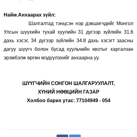
Найм.Анхаарах зүйл:
Шалгалтад тэнцсэн нэр дэвшигчдийг Монгол
Улсын шүүхийн тухай хуулийн 31 дүгээр зүйлийн 31.6
дахь хэсэг, 34 дүгээр зүйлийн 34.8 дахь хэсэгт заасны
дагуу шүүгч болон бусад хуульчийн квотыг харгалзан
эрэмбэлж өргөн мэдүүлэхийг анхаарна уу.
ШҮҮГЧИЙН СОНГОН ШАЛГАРУУЛАЛТ,
ХҮНИЙ НӨӨЦИЙН ГАЗАР
Холбоо барих утас: 77104949 - 054