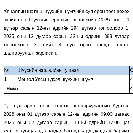
Хяналтын шатны шүүхийн шүүгчийн сул орон тоог нөхөх
зорилгоор Шүүхийн ерөнхий зөвлөлийн 2025 оны 11
дүгээр сарын 12-ны өдрийн 294 дүгээр тогтоолоор 1,
2025 оны 12 дугаар сарын 22-ны өдрийн 388 дугаар
тогтоолоор 3, нийт 4 сул орон тоонд сонгон
шалгаруулалт зарласан.
№
Шүүхийн нэр, албан тушаал
О
1
Монгол Улсын дээд шүүхийн шүүгч
4
Нийт
4
Тус сул орон тооны сонгон шалгаруулалтын бүртгэл
2026 оны 01 дүгээр сарын 12-ны өдрийн 09.00 цагаас
2026 оны 02 дугаар сарын 11-ний өдрийн 17.00 цаг
хүртэл хугацаанд явагдах бөгөөд зард дурдсан баримт