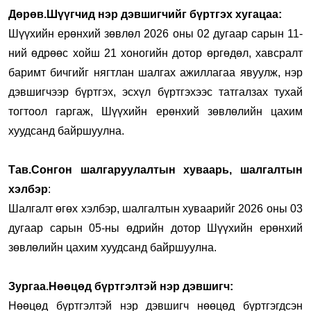
Дөрөв.Шүүгчид нэр дэвшигчийг бүртгэх хугацаа:
Шүүхийн ерөнхий зөвлөл 2026 оны 02 дугаар сарын 11-
ний өдрөөс хойш 21 хоногийн дотор өргөдөл, хавсралт
баримт бичгийг нягтлан шалгах ажиллагаа явуулж, нэр
дэвшигчээр бүртгэх, эсхүл бүртгэхээс татгалзах тухай
тогтоол гаргаж, Шүүхийн ерөнхий зөвлөлийн цахим
хуудсанд байршуулна.
Тав.Сонгон шалгаруулалтын хуваарь, шалгалтын
хэлбэр
:
Шалгалт өгөх хэлбэр, шалгалтын хуваарийг 2026 оны 03
дугаар сарын 05-ны өдрийн дотор Шүүхийн ерөнхий
зөвлөлийн цахим хуудсанд байршуулна.
Зургаа.Нөөцөд бүртгэлтэй нэр дэвшигч:
Нөөцөд бүртгэлтэй нэр дэвшигч нөөцөд бүртгэгдсэн