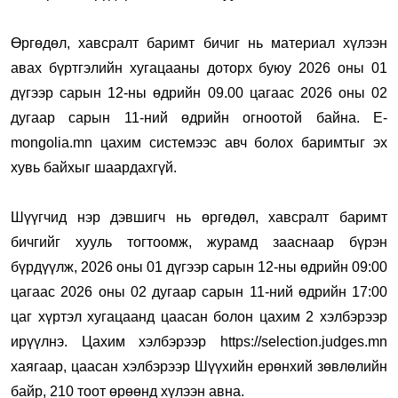
Өргөдөл, хавсралт баримт бичиг нь материал хүлээн
авах бүртгэлийн хугацааны доторх буюу 2026 оны 01
дүгээр сарын 12-ны өдрийн 09.00 цагаас 2026 оны 02
дугаар сарын 11-ний өдрийн огноотой байна. Е-
mongolia.mn цахим системээс авч болох баримтыг эх
хувь байхыг шаардахгүй.
Шүүгчид нэр дэвшигч нь өргөдөл, хавсралт баримт
бичгийг хууль тогтоомж, журамд зааснаар бүрэн
бүрдүүлж, 2026 оны 01 дүгээр сарын 12-ны өдрийн 09:00
цагаас 2026 оны 02 дугаар сарын 11-ний өдрийн 17:00
цаг хүртэл хугацаанд цаасан болон цахим 2 хэлбэрээр
ирүүлнэ. Цахим хэлбэрээр https://selection.judges.mn
хаягаар, цаасан хэлбэрээр Шүүхийн ерөнхий зөвлөлийн
байр, 210 тоот өрөөнд хүлээн авна.