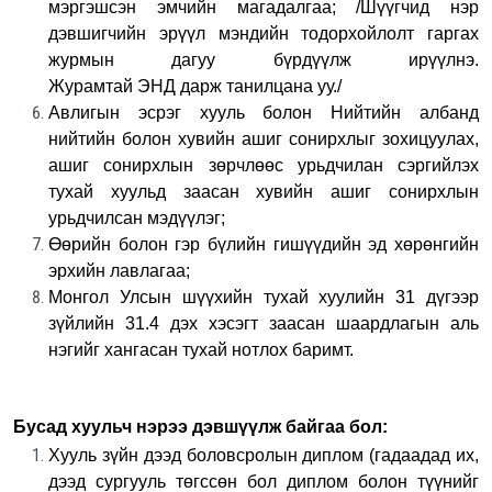
мэргэшсэн эмчийн магадалгаа; /Шүүгчид нэр
дэвшигчийн эрүүл мэндийн тодорхойлолт гаргах
журмын дагуу бүрдүүлж ирүүлнэ.
Журамтай ЭНД дарж танилцана уу./
Авлигын эсрэг хууль болон Нийтийн албанд
нийтийн болон хувийн ашиг сонирхлыг зохицуулах,
ашиг сонирхлын зөрчлөөс урьдчилан сэргийлэх
тухай хуульд заасан хувийн ашиг сонирхлын
урьдчилсан мэдүүлэг;
Өөрийн болон гэр бүлийн гишүүдийн эд хөрөнгийн
эрхийн лавлагаа;
Монгол Улсын шүүхийн тухай хуулийн 31 дүгээр
зүйлийн 31.4 дэх хэсэгт заасан шаардлагын аль
нэгийг хангасан тухай нотлох баримт.
Бусад хуульч нэрээ дэвшүүлж байгаа бол:
Хууль зүйн дээд боловсролын диплом (гадаадад их,
дээд сургууль төгссөн бол диплом болон түүнийг