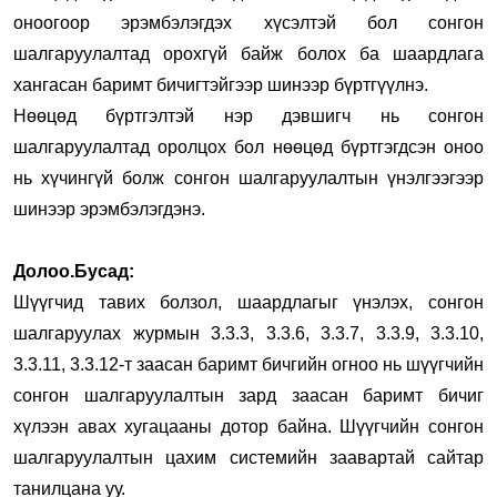
оноогоор эрэмбэлэгдэх хүсэлтэй бол сонгон
шалгаруулалтад орохгүй байж болох ба шаардлага
хангасан баримт бичигтэйгээр шинээр бүртгүүлнэ.
Нөөцөд бүртгэлтэй нэр дэвшигч нь сонгон
шалгаруулалтад оролцох бол нөөцөд бүртгэгдсэн оноо
нь хүчингүй болж сонгон шалгаруулалтын үнэлгээгээр
шинээр эрэмбэлэгдэнэ.
Долоо.Бусад:
Шүүгчид тавих болзол, шаардлагыг үнэлэх, сонгон
шалгаруулах журмын 3.3.3, 3.3.6, 3.3.7, 3.3.9, 3.3.10,
3.3.11, 3.3.12-т заасан баримт бичгийн огноо нь шүүгчийн
сонгон шалгаруулалтын зард заасан баримт бичиг
хүлээн авах хугацааны дотор байна. Шүүгчийн сонгон
шалгаруулалтын цахим системийн заавартай сайтар
танилцана уу.