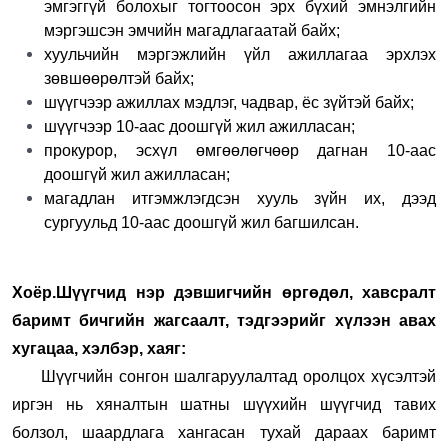
эмгэггүй болохыг тогтоосон эрх бүхий эмнэлгийн
мэргэшсэн эмчийн магадлагаатай байх;
хуульчийн мэргэжлийн үйл ажиллагаа эрхлэх
зөвшөөрөлтэй байх;
шүүгчээр ажиллах мэдлэг, чадвар, ёс зүйтэй байх;
шүүгчээр 10-аас доошгүй жил ажилласан;
прокурор, эсхүл өмгөөлөгчөөр дагнан 10-аас
доошгүй жил ажилласан;
магадлан итгэмжлэгдсэн хууль зүйн их, дээд
сургуульд 10-аас доошгүй жил багшилсан.
Хоёр.Шүүгчид нэр дэвшигчийн өргөдөл, хавсралт
баримт бичгийн жагсаалт, тэдгээрийг хүлээн авах
хугацаа, хэлбэр, хаяг:
Шүүгчийн сонгон шалгаруулалтад оролцох хүсэлтэй
иргэн нь хяналтын шатны шүүхийн шүүгчид тавих
болзол, шаардлага хангасан тухай дараах баримт