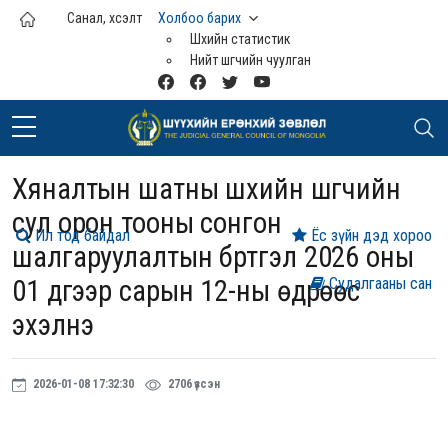
Үндсэн агуулга руу шилжих
Санал, хүсэлт
Холбоо барих
Шүүхийн статистик
Нийт шүүгчийн чуулган
Хяналтын шатны шүүхийн шүүгчийн
сул орон тооны сонгон
Ил тод байдал
Ёс зүйн дэд хороо
шалгаруулалтын бүртгэл 2026 оны
01 дүгээр сарын 12-ны өдрөөс
Судалгааны сан
эхэлнэ
2026-01-08 17:32:30
2706 үзсэн