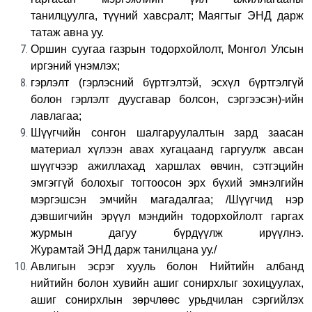
танилцуулга, түүний хавсралт; Маягтыг ЭНД дарж
татаж авна уу.
Оршин суугаа газрын тодорхойлолт, Монгол Улсын
иргэний үнэмлэх;
гэрлэлт (гэрлэсний бүртгэлтэй, эсхүл бүртгэлгүй
болон гэрлэлт дуусгавар болсон, сэргээсэн)-ийн
лавлагаа;
Шүүгчийн сонгон шалгаруулалтын зард заасан
материал хүлээн авах хугацаанд гаргуулж авсан
шүүгчээр ажиллахад харшлах өвчин, сэтгэцийн
эмгэггүй болохыг тогтоосон эрх бүхий эмнэлгийн
мэргэшсэн эмчийн магадалгаа; /Шүүгчид нэр
дэвшигчийн эрүүл мэндийн тодорхойлолт гаргах
журмын дагуу бүрдүүлж ирүүлнэ.
Журамтай ЭНД дарж танилцана уу./
Авлигын эсрэг хууль болон Нийтийн албанд
нийтийн болон хувийн ашиг сонирхлыг зохицуулах,
ашиг сонирхлын зөрчлөөс урьдчилан сэргийлэх