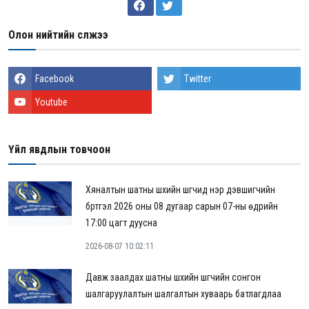
Олон нийтийн сүлжээ
Facebook
Twitter
Youtube
Үйл явдлын товчоон
Хяналтын шатны шүүхийн шүүгчид нэр дэвшигчийн
бүртгэл 2026 оны 08 дугаар сарын 07-ны өдрийн
17:00 цагт дуусна
2026-08-07 10:02:11
Давж заалдах шатны шүүхийн шүүгчийн сонгон
шалгаруулалтын шалгалтын хуваарь батлагдлаа