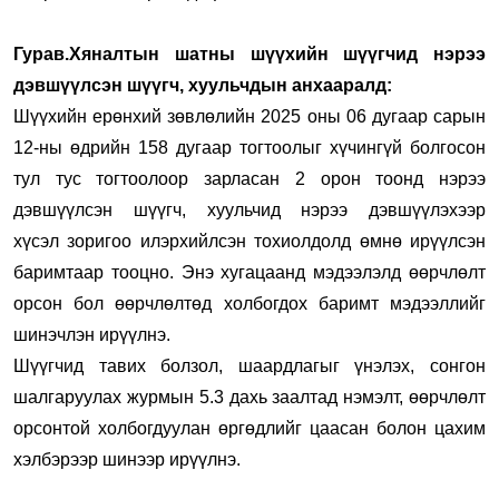
Гурав.Хяналтын шатны шүүхийн шүүгчид нэрээ
дэвшүүлсэн шүүгч, хуульчдын анхааралд:
Шүүхийн ерөнхий зөвлөлийн 2025 оны 06 дугаар сарын
12-ны өдрийн 158 дугаар тогтоолыг хүчингүй болгосон
тул тус тогтоолоор зарласан 2 орон тоонд нэрээ
дэвшүүлсэн шүүгч, хуульчид нэрээ дэвшүүлэхээр
хүсэл зоригоо илэрхийлсэн тохиолдолд өмнө ирүүлсэн
баримтаар тооцно. Энэ хугацаанд мэдээлэлд өөрчлөлт
орсон бол өөрчлөлтөд холбогдох баримт мэдээллийг
шинэчлэн ирүүлнэ.
Шүүгчид тавих болзол, шаардлагыг үнэлэх, сонгон
шалгаруулах журмын 5.3 дахь заалтад нэмэлт, өөрчлөлт
орсонтой холбогдуулан өргөдлийг цаасан болон цахим
хэлбэрээр шинээр ирүүлнэ.