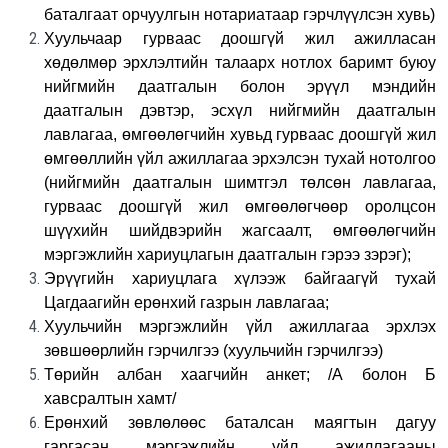
баталгаат орчуулгын нотариатаар гэрчлүүлсэн хувь)
Хуульчаар гурваас доошгүй жил ажилласан
хөдөлмөр эрхлэлтийн талаарх нотлох баримт буюу
нийгмийн даатгалын болон эрүүл мэндийн
даатгалын дэвтэр, эсхүл нийгмийн даатгалын
лавлагаа, өмгөөлөгчийн хувьд гурваас доошгүй жил
өмгөөллийн үйл ажиллагаа эрхэлсэн тухай нотолгоо
(нийгмийн даатгалын шимтгэл төлсөн лавлагаа,
гурваас доошгүй жил өмгөөлөгчөөр оролцсон
шүүхийн шийдвэрийн жагсаалт, өмгөөлөгчийн
мэргэжлийн хариуцлагын даатгалын гэрээ зэрэг);
Эрүүгийн хариуцлага хүлээж байгаагүй тухай
Цагдаагийн ерөнхий газрын лавлагаа;
Хуульчийн мэргэжлийн үйл ажиллагаа эрхлэх
зөвшөөрлийн гэрчилгээ (хуульчийн гэрчилгээ)
Төрийн албан хаагчийн анкет; /А болон Б
хавсралтын хамт/
Ерөнхий зөвлөлөөс баталсан маягтын дагуу
гаргасан мэргэжлийн үйл ажиллагааны