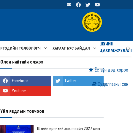
ШҮҮХИЙН
ИРГЭДИЙН ТӨЛӨӨЛӨГЧ
ХАРААТ БУС БАЙДАЛ
ЦАХИМЖУУЛАЛ
Олон нийтийн сүлжээ
Ёс зүйн дэд хороо
Facebook
Twitter
Судалгааны сан
Youtube
Үйл явдлын товчоон
Шүүхийн ерөнхий зөвлөлийн 2027 оны