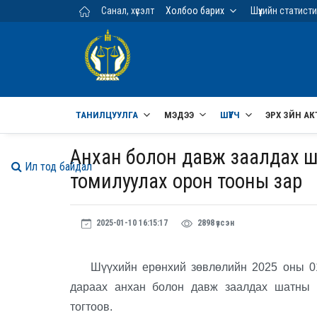
Үндсэн агуулга руу шилжих
Санал, хүсэлт
Холбоо барих
Шүүхийн статист
ТАНИЛЦУУЛГА
МЭДЭЭ
ШҮҮГЧ
ЭРХ ЗҮЙН АК
Анхан болон давж заалдах шат
Ил тод байдал
томилуулах орон тооны зар
2025-01-10 16:15:17
2898 үзсэн
Шүүхийн ерөнхий зөвлөлийн 2025 оны 01 д
дараах анхан болон давж заалдах шатны 
тогтоов.