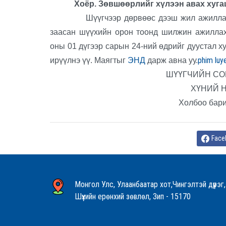
Хоёр. Зөвшөөрлийг хүлээн авах хугацаа
Шүүгчээр дөрвөөс дээш жил ажилла
заасан шүүхийн орон тоонд шилжин ажиллах
оны 01 дүгээр сарын 24-ний өдрийг дуустал 
phim luy
ирүүлнэ үү. Маягтыг
ЭНД
дарж авна уу.
ШҮҮГЧИЙН СО
ХҮНИЙ 
Холбоо бари
Face
Монгол Улс, Улаанбаатар хот,Чингэлтэй дүүрэг,
Шүүхийн ерөнхий зөвлөл, Зип - 15170