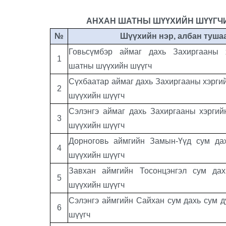
АНХАН ШАТНЫ ШҮҮХИЙН ШҮҮГЧ
№
Шүүхийн нэр, албан туша
Говьсүмбэр аймаг дахь Захиргааны 
1
шатны шүүхийн шүүгч
Сүхбаатар аймаг дахь Захиргааны хэрги
2
шүүхийн шүүгч
Сэлэнгэ аймаг дахь Захиргааны хэрги
3
шүүхийн шүүгч
Дорноговь аймгийн Замын-Үүд сум да
4
шүүхийн шүүгч
Завхан аймгийн Тосонцэнгэл сум да
5
шүүхийн шүүгч
Сэлэнгэ аймгийн Сайхан сум дахь сум 
6
шүүгч