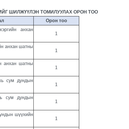
ИЙГ
ШИЛЖҮҮЛЭН ТОМИЛУУЛАХ ОРОН ТОО
ал
Орон тоо
хэргийн анхан
1
йн анхан шатны
1
йн анхан шатны
1
хь сум дундын
1
хь сум дундын
1
дундын шүүхийн
1