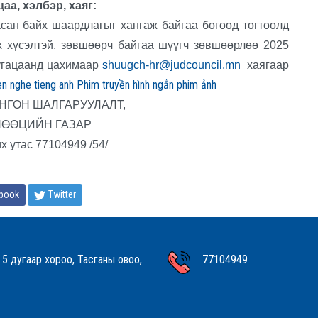
, хэлбэр, хаяг:
сан байх шаардлагыг хангаж байгаа бөгөөд тогтоолд
 хүсэлтэй, зөвшөөрч байгаа шүүгч зөвшөөрлөө 2025
хугацаанд цахимаар
shuugch-hr@judcouncil.mn
хаягаар
en nghe tieng anh Phim truyền hình ngắn phim ảnh
НГОН ШАЛГАРУУЛАЛТ,
НӨӨЦИЙН ГАЗАР
х утас 77104949 /54/
book
Twitter
 5 дугаар хороо, Тасганы овоо,
77104949