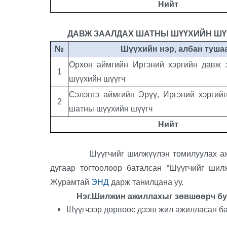
Нийт
ДАВЖ ЗААЛДАХ ШАТНЫ ШҮҮХИЙН
ШҮ
№
Шүүхийн нэр, албан туша
Орхон аймгийн Иргэний хэргийн давж 
1
шүүхийн шүүгч
Сэлэнгэ аймгийн Эрүү, Иргэний хэргий
2
шатны шүүхийн шүүгч
Нийт
Шүүгчийг шилжүүлэн томилуулах ажилла
дугаар тогтоолоор баталсан “Шүүгчийг шил
Журамтай
ЭНД
дарж танилцана уу.
Нэг.Шилжин ажиллахыг зөвшөөрч буй
Шүүгчээр дөрвөөс дээш жил ажилласан б