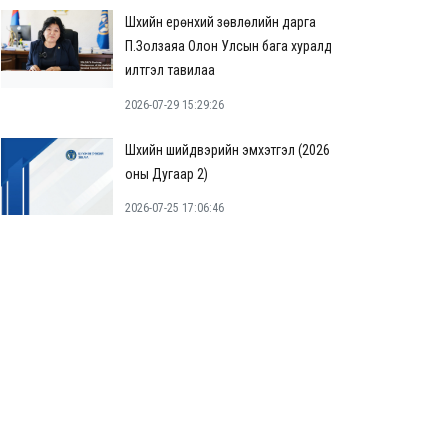
Шүүхийн ерөнхий зөвлөлийн дарга
П.Золзаяа Олон Улсын бага хуралд
илтгэл тавилаа
2026-07-29 15:29:26
Шүүхийн шийдвэрийн эмхэтгэл (2026
оны Дугаар 2)
2026-07-25 17:06:46