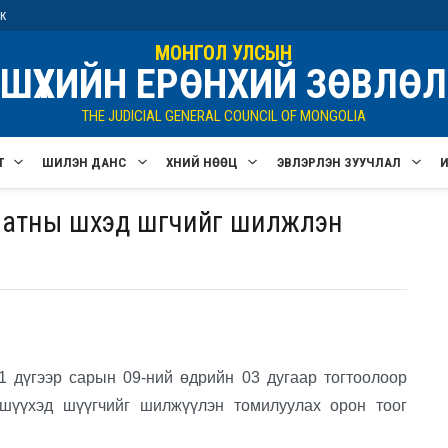
ик
МОНГОЛ УЛСЫН
ШҮҮХИЙН ЕРӨНХИЙ ЗӨВЛӨЛ
THE JUDICIAL GENERAL COUNCIL OF MONGOLIA
Т
ШИЛЭН ДАНС
ХҮНИЙ НӨӨЦ
ЭВЛЭРҮҮЛЭН ЗУУЧЛАЛ
ны шүүхэд шүүгчийг шилжүүлэн
үгээр сарын 09-ний өдрийн 03 дугаар тогтоолоор
шүүхэд шүүгчийг шилжүүлэн томилуулах орон тоог