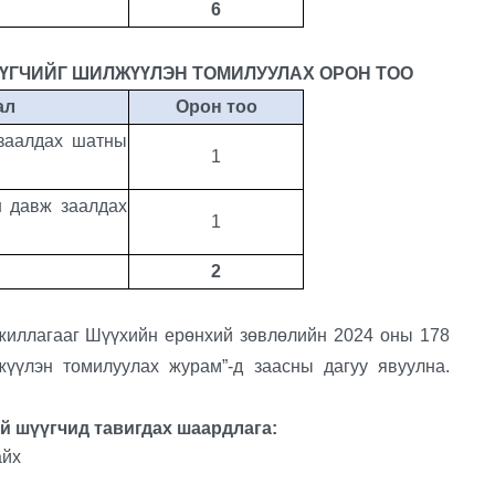
6
ҮГЧИЙГ ШИЛЖҮҮЛЭН ТОМИЛУУЛАХ ОРОН ТОО
ал
Орон тоо
заалдах шатны
1
н давж заалдах
1
2
гааг Шүүхийн ерөнхий зөвлөлийн 2024 оны 178
жүүлэн томилуулах журам”-д заасны дагуу явуулна.
 шүүгчид тавигдах шаардлага:
айх