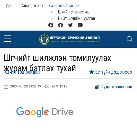
Үндсэн агуулга руу шилжих
Санал, хүсэлт
Холбоо барих
Шүүхийн статистик
Нийт шүүгчийн чуулган
Шүүгчийг шилжүүлэн томилуулах
журам батлах тухай
Ил тод байдал
Ёс зүйн дэд хороо
Судалгааны сан
2024-08-28 14:29:49
2071 үзсэн