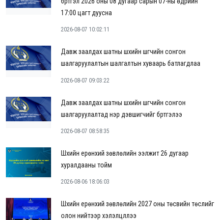
бүртгэл 2026 оны 08 дугаар сарын 07-ны өдрийн
17:00 цагт дуусна
2026-08-07 10:02:11
Давж заалдах шатны шүүхийн шүүгчийн сонгон
шалгаруулалтын шалгалтын хуваарь батлагдлаа
2026-08-07 09:03:22
Давж заалдах шатны шүүхийн шүүгчийн сонгон
шалгаруулалтад нэр дэвшигчийг бүртгэлээ
2026-08-07 08:58:35
Шүүхийн ерөнхий зөвлөлийн ээлжит 26 дугаар
хуралдааны тойм
2026-08-06 18:06:03
Шүүхийн ерөнхий зөвлөлийн 2027 оны төсвийн төслийг
олон нийтээр хэлэлцүүллээ