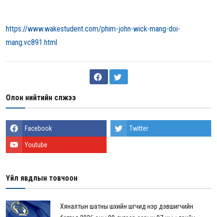
https://www.wakestudent.com/phim-john-wick-mang-doi-
mang.vc891.html
Олон нийтийн сүлжээ
Facebook
Twitter
Youtube
Үйл явдлын товчоон
Хяналтын шатны шүүхийн шүүгчид нэр дэвшигчийн