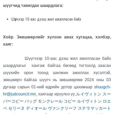
шүүгчид тавигдах шаардлага:
Шүүгчээр 10-аас дээш жил ажилласан байх
Хоёр. Зөвшөөрлийг хүлээн авах хугацаа, хэлбэр,
хаяг:
Шүүгчээр 10-аас дээш жил ажилласан байх
шаардлагыг хангаж байгаа бөгөөд тогтоолд заасан
шүүхийн орон тоонд шилжин ажиллах хүсэлтэй,
зөвшөөрч байгаа шүүгч нь зөвшөөрлөө 2024 оны 03
дугаар сарын 01-ний өдрийн дотор цахимаар
shuugch-
ルイヴィトン スー
hr@judcouncil.mn
хаягаар ирүүлнэ үү.
パーコピー バッグ
モンクレール コピー
ルイヴィトン
ロエ
ベ
セリーヌ
ディオール
ヴァンクリーフ
ステラマッカート