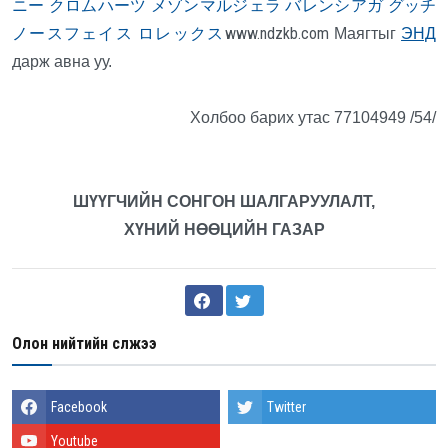
ニー
クロムハーツ
メゾンマルジェラ
バレンシアガ
グッチ
ノースフェイス
ロレックス
www.ndzkb.com
Маягтыг
ЭНД
дарж авна уу.
Холбоо барих утас 77104949 /54/
ШҮҮГЧИЙН СОНГОН ШАЛГАРУУЛАЛТ,
ХҮНИЙ НӨӨЦИЙН ГАЗАР
Олон нийтийн сүлжээ
Facebook
Twitter
Youtube