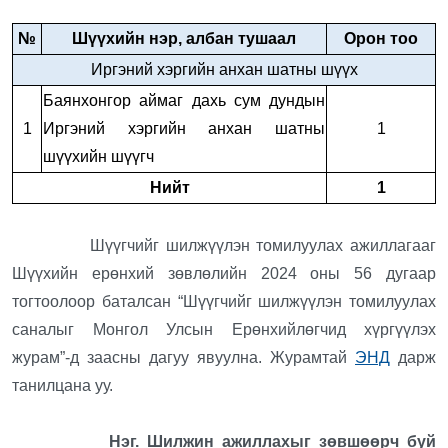
№
Шүүхийн нэр, албан тушаал
Орон тоо
Иргэний хэргийн анхан шатны шүүх
Баянхонгор аймаг дахь сум дундын
1
Иргэний хэргийн анхан шатны
1
шүүхийн шүүгч
Нийт
1
Шүүгчийг шилжүүлэн томилуулах ажиллагааг
Шүүхийн ерөнхий зөвлөлийн 2024 оны 56 дугаар
тогтоолоор баталсан “Шүүгчийг шилжүүлэн томилуулах
саналыг Монгол Улсын Ерөнхийлөгчид хүргүүлэх
журам”-д заасны дагуу явуулна. Журамтай
ЭНД
дарж
танилцана уу.
Нэг. Шилжин ажиллахыг зөвшөөрч буй