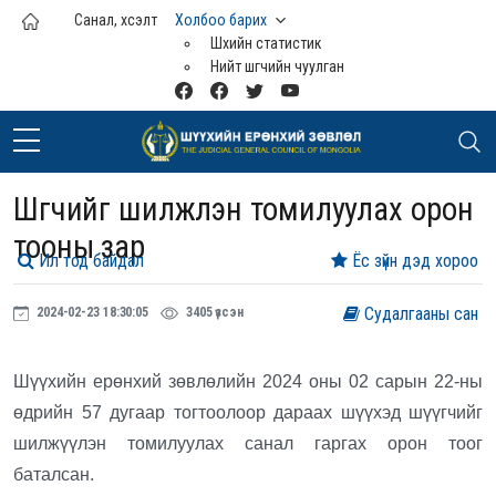
Үндсэн агуулга руу шилжих
Санал, хүсэлт
Холбоо барих
Шүүхийн статистик
Нийт шүүгчийн чуулган
Шүүгчийг шилжүүлэн томилуулах орон
тооны зар
Ил тод байдал
Ёс зүйн дэд хороо
Судалгааны сан
2024-02-23 18:30:05
3405 үзсэн
Шүүхийн ерөнхий зөвлөлийн 2024 оны 02 сарын 22-ны
өдрийн 57 дугаар тогтоолоор дараах шүүхэд шүүгчийг
шилжүүлэн томилуулах санал гаргах орон тоог
баталсан.