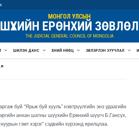
ик
МОНГОЛ УЛСЫН
ШҮҮХИЙН ЕРӨНХИЙ ЗӨВЛӨЛ
THE JUDICIAL GENERAL COUNCIL OF MONGOLIA
Т
ШИЛЭН ДАНС
ХҮНИЙ НӨӨЦ
ЭВЛЭРҮҮЛЭН ЗУУЧЛАЛ
"
аж буй “Ярьж буй хууль” нэвтрүүлгийн энэ удаагийн
хэргийн анхан шатны шүүхийн Ерөнхий шүүгч Б.Гансүх,
нуурын гэмт хэрэг” сэдвийн хүрээнд ярилцлаа.