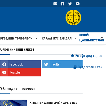
ШҮҮХИЙН
ИРГЭДИЙН ТӨЛӨӨЛӨГЧ
ХАРААТ БУС БАЙДАЛ
ЦАХИМЖУУЛАЛ
Олон нийтийн сүлжээ
Ёс зүйн дэд хороо
Facebook
Twitter
Судалгааны сан
Youtube
Үйл явдлын товчоон
Хяналтын шатны шүүхийн шүүгчид нэр