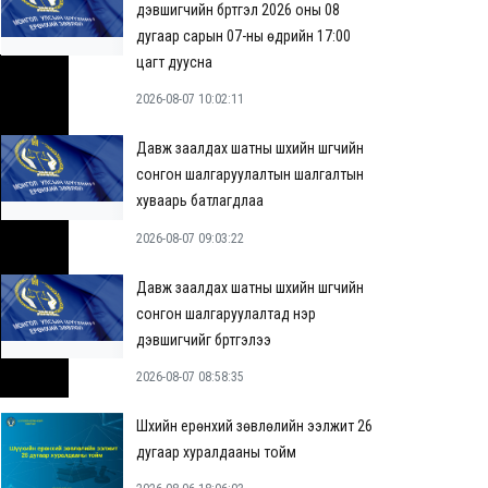
дэвшигчийн бүртгэл 2026 оны 08
дугаар сарын 07-ны өдрийн 17:00
цагт дуусна
2026-08-07 10:02:11
Давж заалдах шатны шүүхийн шүүгчийн
сонгон шалгаруулалтын шалгалтын
хуваарь батлагдлаа
2026-08-07 09:03:22
Давж заалдах шатны шүүхийн шүүгчийн
сонгон шалгаруулалтад нэр
дэвшигчийг бүртгэлээ
2026-08-07 08:58:35
Шүүхийн ерөнхий зөвлөлийн ээлжит 26
дугаар хуралдааны тойм