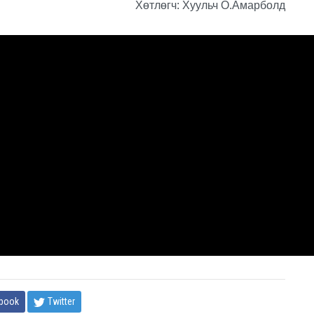
Хөтлөгч: Хуульч О.Амарболд
book
Twitter