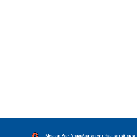
Монгол Улс, Улаанбаатар хот,Чингэлтэй дүүрэг,