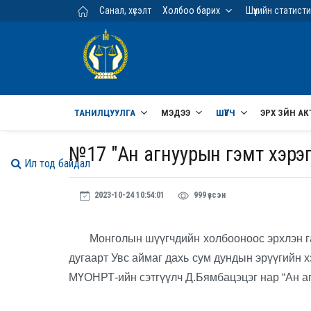
Үндсэн агуулга руу шилжих
Санал, хүсэлт
Холбоо барих
Шүүхийн статист
ТАНИЛЦУУЛГА
МЭДЭЭ
ШҮҮГЧ
ЭРХ ЗҮЙН АК
№17 "Ан агнуурын гэмт хэрэг
Ил тод байдал
2023-10-24 10:54:01
999 үзсэн
Монголын шүүгчдийн холбооноос эрхлэн гарг
дугаарт Увс аймаг дахь сум дундын эрүүгийн 
МҮОНРТ-ийн сэтгүүлч Д.Бямбацэцэг нар “Ан аг