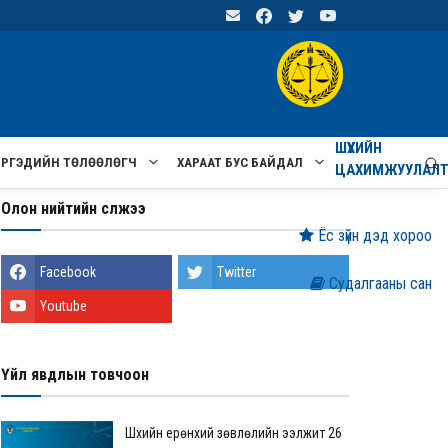
ШҮҮХИЙН
ИРГЭДИЙН ТӨЛӨӨЛӨГЧ
ХАРААТ БУС БАЙДАЛ
ЦАХИМЖУУЛАЛ
Олон нийтийн сүлжээ
Ёс зүйн дэд хороо
Facebook
Twitter
Судалгааны сан
Youtube
Үйл явдлын товчоон
Шүүхийн ерөнхий зөвлөлийн ээлжит 26