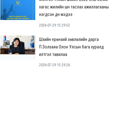
хагас жилийн шүүн таслах ажиллагааны
нэгдсэн дүн мэдээ
2026-07-29 15:29:52
Шүүхийн ерөнхий зөвлөлийн дарга
П.Золзаяа Олон Улсын бага хуралд
илтгэл тавилаа
2026-07-29 15:29:26