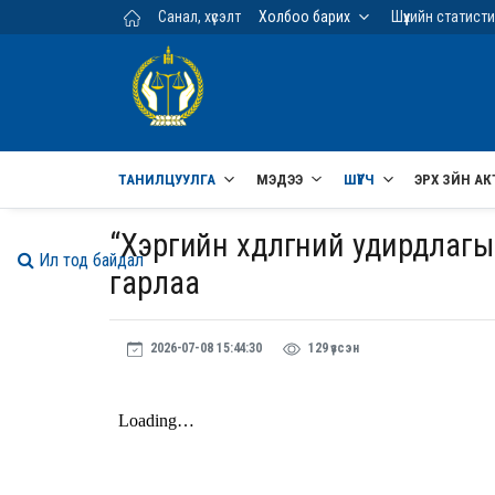
Үндсэн агуулга руу шилжих
Санал, хүсэлт
Холбоо барих
Шүүхийн статист
ТАНИЛЦУУЛГА
МЭДЭЭ
ШҮҮГЧ
ЭРХ ЗҮЙН АК
“Хэргийн хөдөлгөөний удирдла
Ил тод байдал
гарлаа
2026-07-08 15:44:30
129 үзсэн