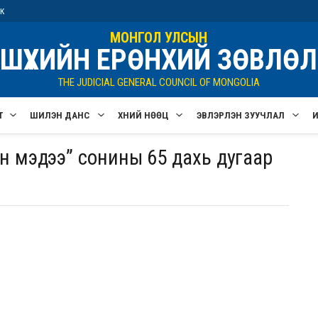
ик
МОНГОЛ УЛСЫН
ШҮҮХИЙН ЕРӨНХИЙ ЗӨВЛӨЛ
THE JUDICIAL GENERAL COUNCIL OF MONGOLIA
Т
ШИЛЭН ДАНС
ХҮНИЙ НӨӨЦ
ЭВЛЭРҮҮЛЭН ЗУУЧЛАЛ
гын мэдээ” сонины 65 дахь дугаар