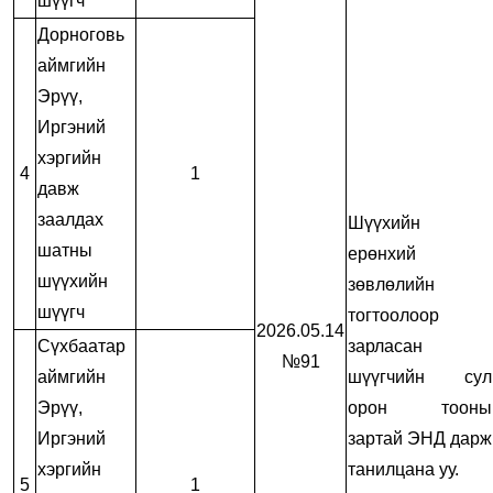
шүүгч
Дорноговь
аймгийн
Эрүү,
Иргэний
хэргийн
4
1
давж
заалдах
Шүүхийн
шатны
ерөнхий
шүүхийн
зөвлөлийн
шүүгч
тогтоолоор
2026.05.14
Сүхбаатар
зарласан
№91
аймгийн
шүүгчийн сул
Эрүү,
орон тооны
Иргэний
зартай
ЭНД
дарж
хэргийн
танилцана уу.
5
1