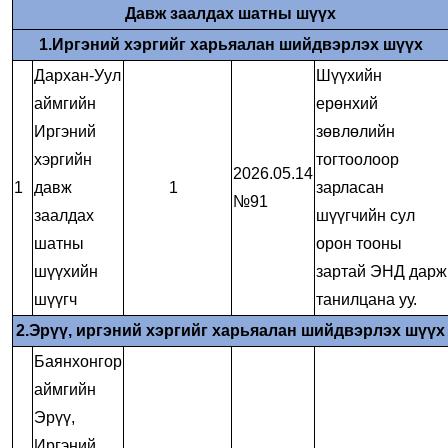
Давж заалдах шатны шүүх
1.Иргэний хэргийг харьяалан шийдвэрлэх шүүх
Дархан-Уул
Шүүхийн
аймгийн
ерөнхий
Иргэний
зөвлөлийн
хэргийн
тогтоолоор
2026.05.14
1
давж
1
зарласан
№91
заалдах
шүүгчийн сул
шатны
орон тооны
шүүхийн
зартай
ЭНД
дарж
шүүгч
танилцана уу.
2.Эрүү, иргэний хэргийг харьяалан шийдвэрлэх шүүх
Баянхонгор
аймгийн
Эрүү,
Иргэний