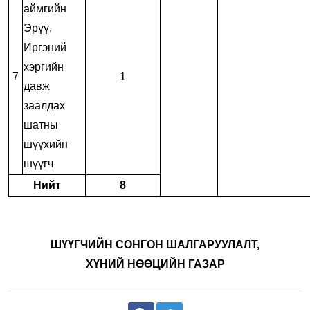
аймгийн
Эрүү,
Иргэний
хэргийн
7
1
давж
заалдах
шатны
шүүхийн
шүүгч
Нийт
8
ШҮҮГЧИЙН СОНГОН ШАЛГАРУУЛАЛТ,
ХҮНИЙ НӨӨЦИЙН ГАЗАР