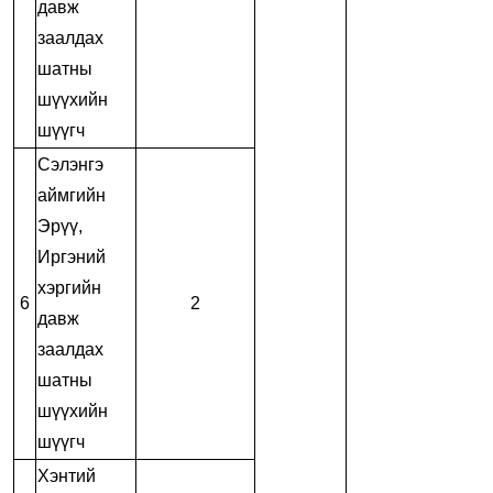
давж
заалдах
шатны
шүүхийн
шүүгч
Сэлэнгэ
аймгийн
Эрүү,
Иргэний
хэргийн
6
2
давж
заалдах
шатны
шүүхийн
шүүгч
Хэнтий