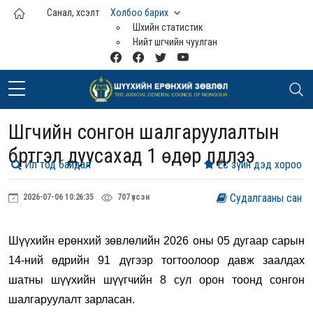
Үндсэн агуулга руу шилжих
Санал, хүсэлт
Холбоо барих
Шүүхийн статистик
Нийт шүүгчийн чуулган
Шүүгчийн сонгон шалгаруулалтын
бүртгэл дуусахад 1 өдөр үлдлээ
Ил тод байдал
Ёс зүйн дэд хороо
Судалгааны сан
2026-07-06 10:26:35
707 үзсэн
Шүүхийн ерөнхий зөвлөлийн 2026 оны 05 дугаар сарын
14-ний өдрийн 91 дүгээр тогтоолоор давж заалдах
шатны шүүхийн шүүгчийн 8 сул орон тоонд сонгон
шалгаруулалт зарласан.