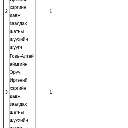
хэргийн
2
1
давж
заалдах
шатны
шүүхийн
шүүгч
Говь-Алтай
аймгийн
Эрүү,
Иргэний
хэргийн
3
1
давж
заалдах
шатны
шүүхийн