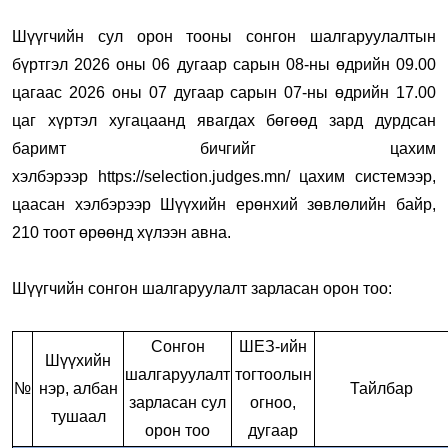
Шүүгчийн сул орон тооны сонгон шалгаруулалтын
бүртгэл 2026 оны 06 дугаар сарын 08-ны өдрийн 09.00
цагаас 2026 оны 07 дугаар сарын 07-ны өдрийн 17.00
цаг хүртэл хугацаанд явагдах бөгөөд зард дурдсан
баримт бичгийг цахим
хэлбэрээр
https://selection.judges.mn/
цахим системээр,
цаасан хэлбэрээр Шүүхийн ерөнхий зөвлөлийн байр,
210 тоот өрөөнд хүлээн авна.
Шүүгчийн сонгон шалгаруулалт зарласан орон тоо:
Сонгон
ШЕЗ-ийн
Шүүхийн
шалгаруулалт
тогтоолын
№
нэр, албан
Тайлбар
зарласан сул
огноо,
тушаал
орон тоо
дугаар