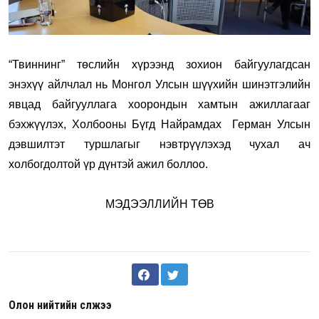
“Твиннинг” төслийн хүрээнд зохион байгуулагдсан
энэхүү айлчлал нь Монгол Улсын шүүхийн шинэтгэлийн
явцад байгууллага хоорондын хамтын ажиллагааг
бэхжүүлэх, Холбооны Бүгд Найрамдах Герман Улсын
дэвшилтэт туршлагыг нэвтрүүлэхэд чухал ач
холбогдолтой үр дүнтэй ажил боллоо.
МЭДЭЭЛЛИЙН ТӨВ
Олон нийтийн сүлжээ