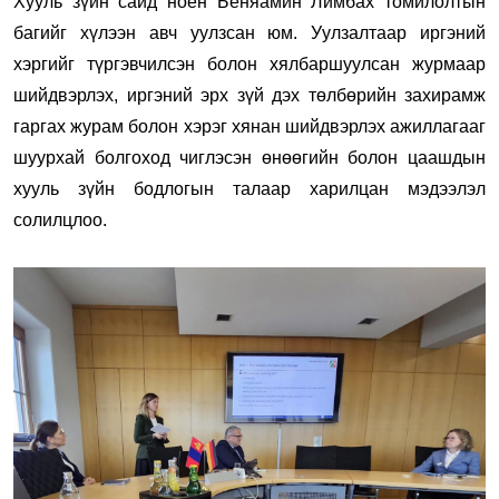
Хууль зүйн сайд ноён Беняамин Лимбах томилолтын
багийг хүлээн авч уулзсан юм. Уулзалтаар иргэний
хэргийг түргэвчилсэн болон хялбаршуулсан журмаар
шийдвэрлэх, иргэний эрх зүй дэх төлбөрийн захирамж
гаргах журам болон хэрэг хянан шийдвэрлэх ажиллагааг
шуурхай болгоход чиглэсэн өнөөгийн болон цаашдын
хууль зүйн бодлогын талаар харилцан мэдээлэл
солилцлоо.