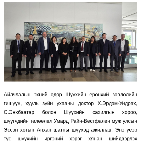
Айлчлалын эхний өдөр Шүүхийн ерөнхий зөвлөлийн
гишүүн, хууль зүйн ухааны доктор Х.Эрдэм-Ундрах,
С.Энхбаатар болон Шүүхийн сахилгын хороо,
шүүгчдийн төлөөлөл Умард Райн-Вестфален муж улсын
Эссэн хотын Анхан шатны шүүхэд ажиллав. Энэ үеэр
тус шүүхийн иргэний хэрэг хянан шийдвэрлэх