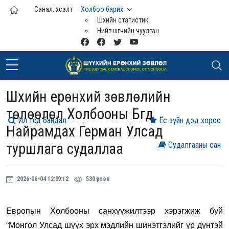
Үндсэн агуулга руу шилжих
Санал, хүсэлт
Холбоо барих
Шүүхийн статистик
Нийт шүүгчийн чуулган
Шүүхийн ерөнхий зөвлөлийн
төлөөлөл Холбооны Бүгд
Ил тод байдал
Ёс зүйн дэд хороо
Найрамдах Герман Улсад
туршлага судаллаа
Судалгааны сан
2026-06-04 12:09:12
530 үзсэн
Европын Холбооны санхүүжилтээр хэрэгжиж буй
“Монгол Улсад шүүх эрх мэдлийн шинэтгэлийг үр дүнтэй