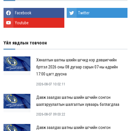
Facebook
Twitter
Youtube
Үйл явдлын товчоон
Хяналтын шатны шүүхийн шүүгчид нэр дэвшигчийн
бүртгэл 2026 оны 08 дугаар сарын 07-ны өдрийн
17:00 цагт дуусна
2026-08-07 10:02:11
Давж заалдах шатны шүүхийн шүүгчийн сонгон
шалгаруулалтын шалгалтын хуваарь батлагдлаа
2026-08-07 09:03:22
Давж заалдах шатны шүүхийн шүүгчийн сонгон