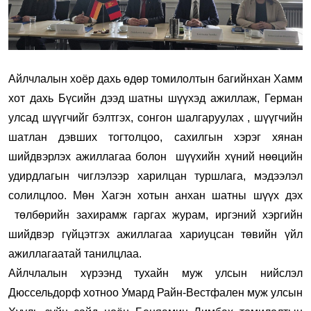
Айлчлалын хоёр дахь өдөр томилолтын багийнхан Хамм
хот дахь Бүсийн дээд шатны шүүхэд ажиллаж, Герман
улсад шүүгчийг бэлтгэх, сонгон шалгаруулах , шүүгчийн
шатлан дэвших тогтолцоо, сахилгын хэрэг хянан
шийдвэрлэх ажиллагаа болон шүүхийн хүний нөөцийн
удирдлагын чиглэлээр харилцан туршлага, мэдээлэл
солилцлоо. Мөн Хагэн хотын анхан шатны шүүх дэх
төлбөрийн захирамж гаргах журам, иргэний хэргийн
шийдвэр гүйцэтгэх ажиллагаа хариуцсан төвийн үйл
ажиллагаатай танилцлаа.
Айлчлалын хүрээнд тухайн муж улсын нийслэл
Дюссельдорф хотноо Умард Райн-Вестфален муж улсын