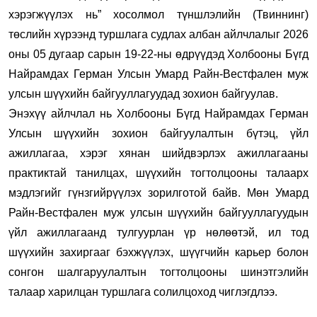
хэрэгжүүлэх нь” хосолмол түншлэлийн (Твиннинг)
төслийн хүрээнд туршлага судлах албан айлчлалыг 2026
оны 05 дугаар сарын 19-22-ны өдрүүдэд Холбооны Бүгд
Найрамдах Герман Улсын Умард Райн-Вестфален муж
улсын шүүхийн байгууллагуудад зохион байгуулав.
Энэхүү айлчлал нь Холбооны Бүгд Найрамдах Герман
Улсын шүүхийн зохион байгуулалтын бүтэц, үйл
ажиллагаа, хэрэг хянан шийдвэрлэх ажиллагааны
практиктай танилцах, шүүхийн тогтолцооны талаарх
мэдлэгийг гүнзгийрүүлэх зорилготой байв. Мөн Умард
Райн-Вестфален муж улсын шүүхийн байгууллагуудын
үйл ажиллагаанд тулгуурлан үр нөлөөтэй, ил тод
шүүхийн захиргааг бэхжүүлэх, шүүгчийн карьер болон
сонгон шалгаруулалтын тогтолцооны шинэтгэлийн
талаар харилцан туршлага солилцоход чиглэгдлээ.