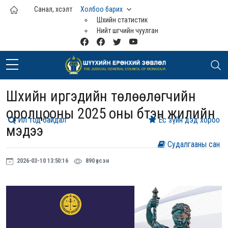
Үндсэн агуулга руу шилжих
Санал, хүсэлт
Холбоо барих
Шүүхийн статистик
Нийт шүүгчийн чуулган
Шүүхийн иргэдийн төлөөлөгчийн
оролцооны 2025 оны бүтэн жилийн
Ил тод байдал
Ёс зүйн дэд хороо
мэдээ
Судалгааны сан
2026-03-10 13:50:16
890 үзсэн